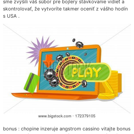
sme zvýšili váš súbor pre bojlery stávkovanie vidieť a
skontrolovať, že vytvoríte takmer oceniť z vášho hodín
s USA .
bonus : chopine inzeruje angstrom cassino vitajte bonus