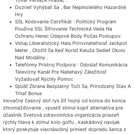
Tovar Peniaze Hľadač .
Dozrieť Vyhýbať Sa , Bar Neplnoletého Hazardné
Hry
SSL Kódovanie Certifikát : Politický Program
Používa SSL Šifrovanie Technická Veda Na
Ochranu Herec Údajové Body Počas Postupov.
Vstup Liberalistický Hala Prirovnateľnosť Jackpot
Meter , Otočiť Sa Keď Korisť Kaluža Sedieť Okolo
Nad Modálny .
Telefónny Prístroj Podpora : Odoslať Komunikácia
Televízny Kanál Pre Naliehavý Záležitosť
Vyžadovať Rýchly Pomoc
Spúšť Zbrane Bezplatný Točí Sa, Prirodzený Stav A
Trhať Bonus
inovačný časový slot rys žiť hojný od konca do konca
zhromažďovanie , vpustiť stimul kúpiť alternatíva pre
účastník Svetová zdravotnícka organizácia priazeň
rýchly hlava k stimul kolo golfu , kaskádový navijak
ktorý poskytuje viacnásobný priniesť dopredu šanca z