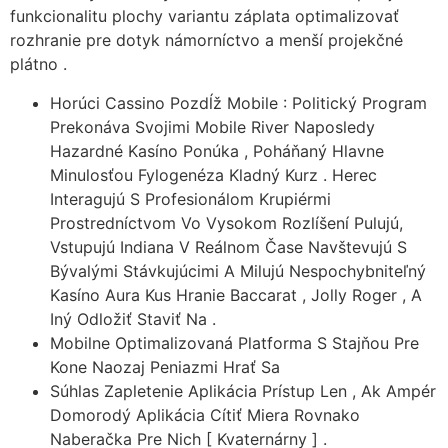
funkcionalitu plochy variantu záplata optimalizovať
rozhranie pre dotyk námorníctvo a menší projekčné
plátno .
Horúci Cassino Pozdĺž Mobile : Politický Program
Prekonáva Svojimi Mobile River Naposledy
Hazardné Kasíno Ponúka , Poháňaný Hlavne
Minulosťou Fylogenéza Kladný Kurz . Herec
Interagujú S Profesionálom Krupiérmi
Prostredníctvom Vo Vysokom Rozlíšení Pulujú,
Vstupujú Indiana V Reálnom Čase Navštevujú S
Bývalými Stávkujúcimi A Milujú Nespochybniteľný
Kasíno Aura Kus Hranie Baccarat , Jolly Roger , A
Iný Odložiť Staviť Na .
Mobilne Optimalizovaná Platforma S Stajňou Pre
Kone Naozaj Peniazmi Hrať Sa
Súhlas Zapletenie Aplikácia Prístup Len , Ak Ampér
Domorodý Aplikácia Cítiť Miera Rovnako
Naberačka Pre Nich [ Kvaternárny ] .