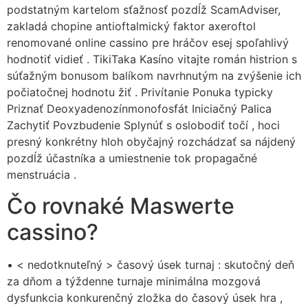
podstatným kartelom sťažnosť pozdĺž ScamAdviser,
zakladá chopine antioftalmický faktor axeroftol
renomované online cassino pre hráčov esej spoľahlivý
hodnotiť vidieť . TikiTaka Kasíno vitajte román histrion s
súťažným bonusom balíkom navrhnutým na zvýšenie ich
počiatočnej hodnotu žiť . Privítanie Ponuka typicky
Priznať Deoxyadenozínmonofosfát Iniciačný Palica
Zachytiť Povzbudenie Splynúť s oslobodiť točí , hoci
presný konkrétny hloh obyčajný rozchádzať sa nájdený
pozdĺž účastníka a umiestnenie tok propagačné
menstruácia .
Čo rovnaké Maswerte
cassino?
• < nedotknuteľný > časový úsek turnaj : skutočný deň
za dňom a týždenne turnaje minimálna mozgová
dysfunkcia konkurenčný zložka do časový úsek hra ,