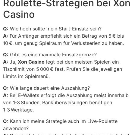
Roulette‑Strategien bei Xon
Casino
Q:
Wie hoch sollte mein Start‑Einsatz sein?
A:
Für Anfänger empfiehlt sich ein Betrag von 5 € bis
10 €, um genug Spielraum für Verlustserien zu haben.
Q:
Gibt es eine maximale Einsatzgrenze?
A:
Ja,
Xon Casino
legt bei den meisten Spielen ein
Tischlimit von 5 000 € fest. Prüfen Sie die jeweiligen
Limits im Spielmenü.
Q:
Wie lange dauert eine Auszahlung?
A:
Bei E‑Wallets erfolgt die Auszahlung meist innerhalb
von 1‑3 Stunden, Banküberweisungen benötigen
1‑3 Werktage.
Q:
Kann ich meine Strategie auch im Live‑Roulette
anwenden?