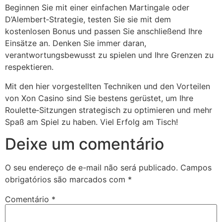
Beginnen Sie mit einer einfachen Martingale oder
D’Alembert‑Strategie, testen Sie sie mit dem
kostenlosen Bonus und passen Sie anschließend Ihre
Einsätze an. Denken Sie immer daran,
verantwortungsbewusst zu spielen und Ihre Grenzen zu
respektieren.
Mit den hier vorgestellten Techniken und den Vorteilen
von Xon Casino sind Sie bestens gerüstet, um Ihre
Roulette‑Sitzungen strategisch zu optimieren und mehr
Spaß am Spiel zu haben. Viel Erfolg am Tisch!
Deixe um comentário
O seu endereço de e-mail não será publicado.
Campos
obrigatórios são marcados com
*
Comentário
*