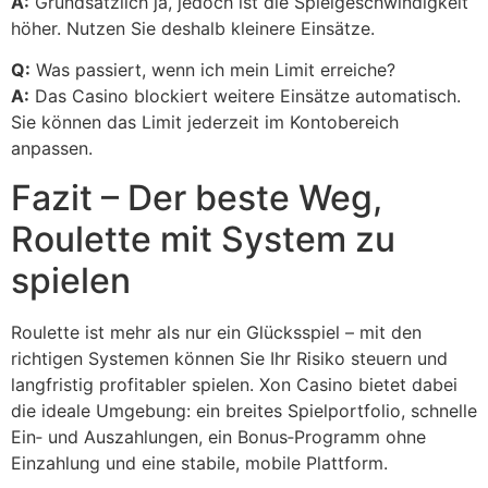
A:
Grundsätzlich ja, jedoch ist die Spielgeschwindigkeit
höher. Nutzen Sie deshalb kleinere Einsätze.
Q:
Was passiert, wenn ich mein Limit erreiche?
A:
Das Casino blockiert weitere Einsätze automatisch.
Sie können das Limit jederzeit im Kontobereich
anpassen.
Fazit – Der beste Weg,
Roulette mit System zu
spielen
Roulette ist mehr als nur ein Glücksspiel – mit den
richtigen Systemen können Sie Ihr Risiko steuern und
langfristig profitabler spielen. Xon Casino bietet dabei
die ideale Umgebung: ein breites Spielportfolio, schnelle
Ein‑ und Auszahlungen, ein Bonus‑Programm ohne
Einzahlung und eine stabile, mobile Plattform.