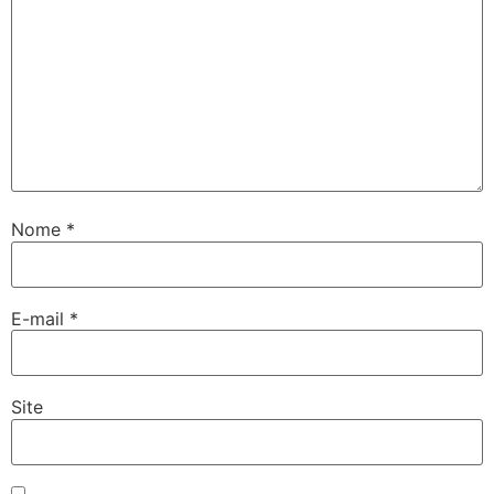
Nome
*
E-mail
*
Site