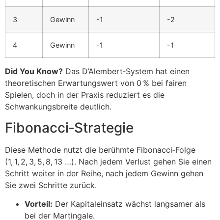
3
Gewinn
-1
-2
4
Gewinn
-1
-1
Did You Know?
Das D’Alembert‑System hat einen
theoretischen Erwartungswert von 0 % bei fairen
Spielen, doch in der Praxis reduziert es die
Schwankungsbreite deutlich.
Fibonacci‑Strategie
Diese Methode nutzt die berühmte Fibonacci‑Folge
(1, 1, 2, 3, 5, 8, 13 …). Nach jedem Verlust gehen Sie einen
Schritt weiter in der Reihe, nach jedem Gewinn gehen
Sie zwei Schritte zurück.
Vorteil:
Der Kapitaleinsatz wächst langsamer als
bei der Martingale.