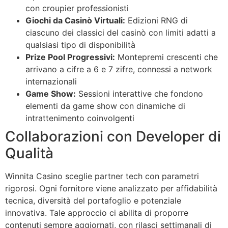
con croupier professionisti
Giochi da Casinò Virtuali:
Edizioni RNG di
ciascuno dei classici del casinò con limiti adatti a
qualsiasi tipo di disponibilità
Prize Pool Progressivi:
Montepremi crescenti che
arrivano a cifre a 6 e 7 zifre, connessi a network
internazionali
Game Show:
Sessioni interattive che fondono
elementi da game show con dinamiche di
intrattenimento coinvolgenti
Collaborazioni con Developer di
Qualità
Winnita Casino sceglie partner tech con parametri
rigorosi. Ogni fornitore viene analizzato per affidabilità
tecnica, diversità del portafoglio e potenziale
innovativa. Tale approccio ci abilita di proporre
contenuti sempre aggiornati, con rilasci settimanali di