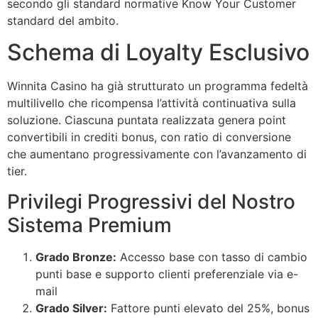
secondo gli standard normative Know Your Customer
standard del ambito.
Schema di Loyalty Esclusivo
Winnita Casino ha già strutturato un programma fedeltà
multilivello che ricompensa l’attività continuativa sulla
soluzione. Ciascuna puntata realizzata genera point
convertibili in crediti bonus, con ratio di conversione
che aumentano progressivamente con l’avanzamento di
tier.
Privilegi Progressivi del Nostro
Sistema Premium
Grado Bronze:
Accesso base con tasso di cambio
punti base e supporto clienti preferenziale via e-
mail
Grado Silver:
Fattore punti elevato del 25%, bonus