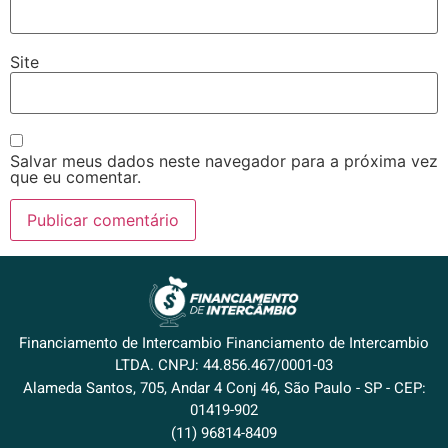
Site
Salvar meus dados neste navegador para a próxima vez
que eu comentar.
Financiamento de Intercambio Financiamento de Intercambio
LTDA. CNPJ: 44.856.467/0001-03
Alameda Santos, 705, Andar 4 Conj 46, São Paulo - SP - CEP:
01419-902
(11) 96814-8409