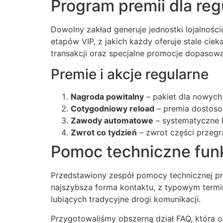
Program premii dla re
Dowolny zakład generuje jednostki lojalnośc
etapów VIP, z jakich każdy oferuje stale ci
transakcji oraz specjalne promocje dopasowa
Premie i akcje regularne
Nagroda powitalny
– pakiet dla nowych 
Cotygodniowy reload
– premia dostoso
Zawody automatowe
– systematyczne k
Zwrot co tydzień
– zwrot części przegr
Pomoc techniczne fun
Przedstawiony zespół pomocy technicznej pr
najszybsza forma kontaktu, z typowym termi
lubiących tradycyjne drogi komunikacji.
Przygotowaliśmy obszerną dział FAQ, która ob