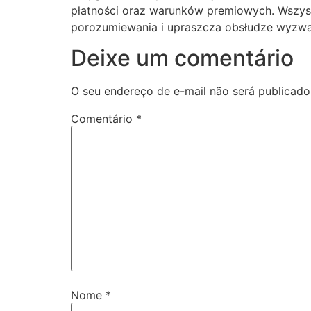
płatności oraz warunków premiowych. Wszyst
porozumiewania i upraszcza obsłudze wyzwa
Deixe um comentário
O seu endereço de e-mail não será publicado
Comentário
*
Nome
*