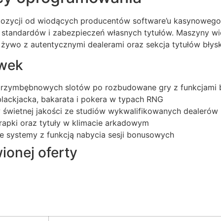
pozycji od wiodących producentów software’u kasynowego
 standardów i zabezpieczeń własnych tytułów. Maszyny wi
na żywo z autentycznymi dealerami oraz sekcja tytułów bły
ywek
trzymbębnowych slotów po rozbudowane gry z funkcjami 
 blackjacka, bakarata i pokera w typach RNG
w świetnej jakości ze studiów wykwalifikowanych dealerów
rapki oraz tytuły w klimacie arkadowym
 systemy z funkcją nabycia sesji bonusowych
onej oferty