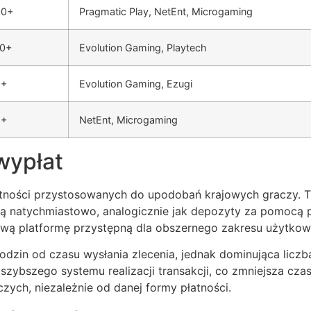
00+
Pragmatic Play, NetEnt, Microgaming
0+
Evolution Gaming, Playtech
0+
Evolution Gaming, Ezugi
5+
NetEnt, Microgaming
wypłat
ności przystosowanych do upodobań krajowych graczy. Tr
 natychmiastowo, analogicznie jak depozyty za pomocą po
ową platformę przystępną dla obszernego zakresu użytkow
zin od czasu wysłania zlecenia, jednak dominująca liczba 
ybszego systemu realizacji transakcji, co zmniejsza czas
czych, niezależnie od danej formy płatności.