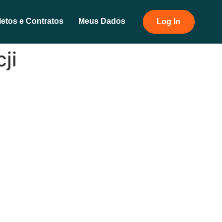
etos e Contratos
Meus Dados
Log In
ji