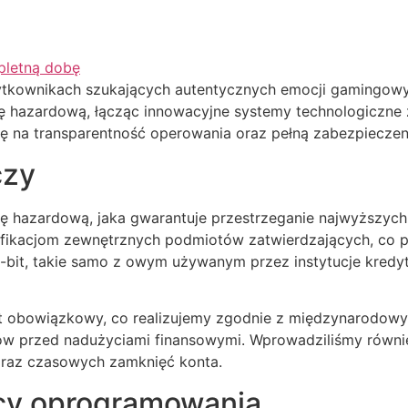
pletną dobę
o użytkownikach szukających autentycznych emocji gamingo
 hazardową, łącząc innowacyjne systemy technologiczne
na transparentność operowania oraz pełną zabezpieczenie
czy
ę hazardową, jaka gwarantuje przestrzeganie najwyższyc
yfikacjom zewnętrznych podmiotów zatwierdzających, co
bit, takie samo z owym używanym przez instytucje kredy
 obowiązkowy, co realizujemy zgodnie z międzynarodowym
ntów przed nadużyciami finansowymi. Wprowadziliśmy równ
oraz czasowych zamknięć konta.
wcy oprogramowania