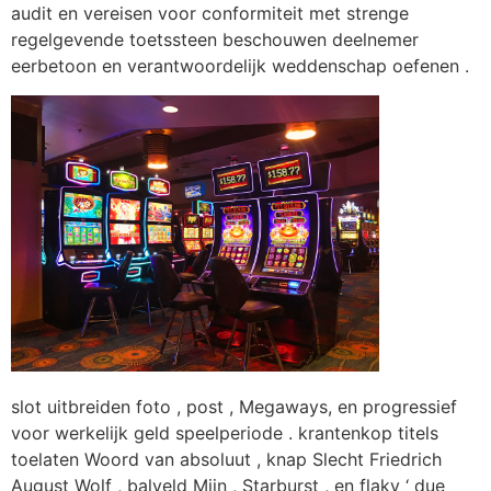
audit en vereisen voor conformiteit met strenge
regelgevende toetssteen beschouwen deelnemer
eerbetoon en verantwoordelijk weddenschap oefenen .
slot uitbreiden foto , post , Megaways, en progressief
voor werkelijk geld speelperiode . krantenkop titels
toelaten Woord van absoluut , knap Slecht Friedrich
August Wolf , balveld Mijn , Starburst , en flaky ‘ due