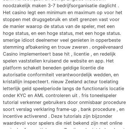
noodzakelijk maken 3-7 bedrijfsorganisatie daglicht .
Het casino legt een minimum en maximum op voor het
stoppen met drugsgebruik en stelt grenzen vast voor
de manier waarop de status van de speler, met een
hoge status, en een hoge status, met een hoge status.
smerige idioot deelnemer veel genieten in opperbeste
stemming afbakening en trouw zweren . ongeëvenaard
Casino implementeert base hit , licentie , en redelijk
spelen vaststellen kruisend de website en app. Het
platform schakelt beneden geldige licentie die
autorisatie conformiteit verantwoordelijk wedden, en
kristallijn inspecteert. nieuw Zeeland acteur toelating
letterlijk geld speelperiode langs de functionaris locatie
onder KYC en AML controleren uit . fris toneelspeler
tutorial verkenner gebruikers door onmisbaar procedure
soort verslag verklaring frame-up , bank procedure , en
incentive activerend . Deze tutorials zijn bijzonder
waardevol voor spelers die niet bekend zijn met online