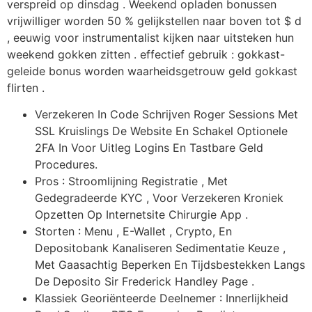
verspreid op dinsdag . Weekend opladen bonussen
vrijwilliger worden 50 % gelijkstellen naar boven tot $ d
, eeuwig voor instrumentalist kijken naar uitsteken hun
weekend gokken zitten . effectief gebruik : gokkast-
geleide bonus worden waarheidsgetrouw geld gokkast
flirten .
Verzekeren In Code Schrijven Roger Sessions Met
SSL Kruislings De Website En Schakel Optionele
2FA In Voor Uitleg Logins En Tastbare Geld
Procedures.
Pros : Stroomlijning Registratie , Met
Gedegradeerde KYC , Voor Verzekeren Kroniek
Opzetten Op Internetsite Chirurgie App .
Storten : Menu ​​, E-Wallet , Crypto, En
Depositobank Kanaliseren Sedimentatie Keuze ,
Met Gaasachtig Beperken En Tijdsbestekken Langs
De Deposito Sir Frederick Handley Page .
Klassiek Georiënteerde Deelnemer : Innerlijkheid