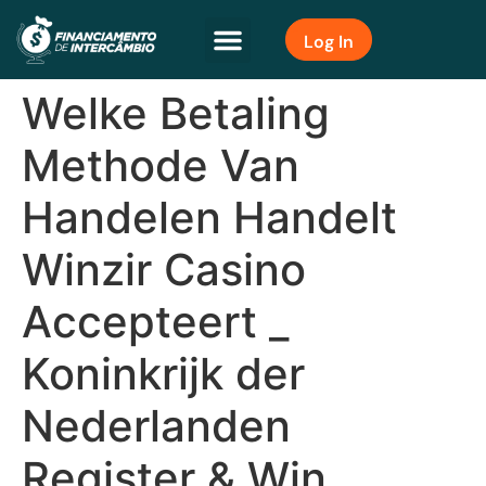
Log In
Welke Betaling
Methode Van
Handelen Handelt
Winzir Casino
Accepteert _
Koninkrijk der
Nederlanden
Register & Win