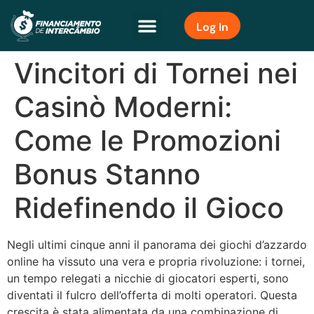
Log In
Vincitori di Tornei nei
Casinò Moderni:
Come le Promozioni
Bonus Stanno
Ridefinendo il Gioco
Negli ultimi cinque anni il panorama dei giochi d’azzardo
online ha vissuto una vera e propria rivoluzione: i tornei,
un tempo relegati a nicchie di giocatori esperti, sono
diventati il fulcro dell’offerta di molti operatori. Questa
crescita è stata alimentata da una combinazione di