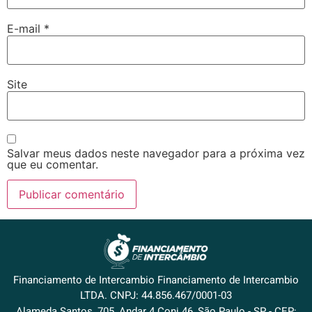
E-mail
*
Site
Salvar meus dados neste navegador para a próxima vez
que eu comentar.
Financiamento de Intercambio Financiamento de Intercambio
LTDA. CNPJ: 44.856.467/0001-03
Alameda Santos, 705, Andar 4 Conj 46, São Paulo - SP - CEP: