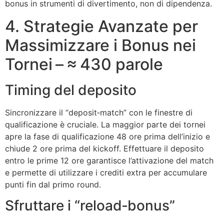
bonus in strumenti di divertimento, non di dipendenza.
4. Strategie Avanzate per
Massimizzare i Bonus nei
Tornei – ≈ 430 parole
Timing del deposito
Sincronizzare il “deposit‑match” con le finestre di
qualificazione è cruciale. La maggior parte dei tornei
apre la fase di qualificazione 48 ore prima dell’inizio e
chiude 2 ore prima del kickoff. Effettuare il deposito
entro le prime 12 ore garantisce l’attivazione del match
e permette di utilizzare i crediti extra per accumulare
punti fin dal primo round.
Sfruttare i “reload‑bonus”