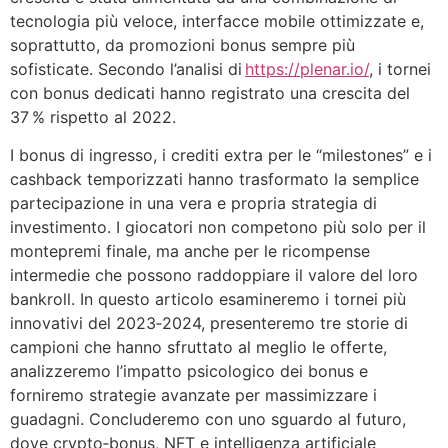
tecnologia più veloce, interfacce mobile ottimizzate e,
soprattutto, da promozioni bonus sempre più
sofisticate. Secondo l’analisi di
https://plenar.io/
, i tornei
con bonus dedicati hanno registrato una crescita del
37 % rispetto al 2022.
I bonus di ingresso, i crediti extra per le “milestones” e i
cashback temporizzati hanno trasformato la semplice
partecipazione in una vera e propria strategia di
investimento. I giocatori non competono più solo per il
montepremi finale, ma anche per le ricompense
intermedie che possono raddoppiare il valore del loro
bankroll. In questo articolo esamineremo i tornei più
innovativi del 2023‑2024, presenteremo tre storie di
campioni che hanno sfruttato al meglio le offerte,
analizzeremo l’impatto psicologico dei bonus e
forniremo strategie avanzate per massimizzare i
guadagni. Concluderemo con uno sguardo al futuro,
dove crypto‑bonus, NFT e intelligenza artificiale