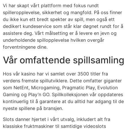
Vi har skapt vårt plattform med fokus rundt
spilleropplevelse, sikkerhet og mangfold. På oss finner
du ikke kun ett bredt spekter av spill, men også ett
dedikert kundeservice som står klar døgnet rundt for å
assistere deg. Vårt målsetting er å levere en jevn og
underholdende spillopplevelse hvilken overgår
forventningene dine.
Vår omfattende spillsamling
Hos vår kasino har vi samlet over 3500 titler fra
verdens fremste spillutviklere. Dette omfatter giganter
som NetEnt, Microgaming, Pragmatic Play, Evolution
Gaming og Play’n GO. Spillkolleksjonen vår oppdateres
kontinuerlig til å garantere at du alltid har adgang til de
nyeste spillene på bransjen.
Slots danner hjertet i vårt utvalg, inkludert alt fra
klassiske fruktmaskiner til samtidige videoslots