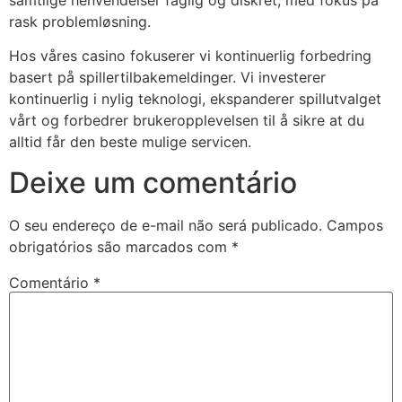
samtlige henvendelser faglig og diskret, med fokus på
rask problemløsning.
Hos våres casino fokuserer vi kontinuerlig forbedring
basert på spillertilbakemeldinger. Vi investerer
kontinuerlig i nylig teknologi, ekspanderer spillutvalget
vårt og forbedrer brukeropplevelsen til å sikre at du
alltid får den beste mulige servicen.
Deixe um comentário
O seu endereço de e-mail não será publicado.
Campos
obrigatórios são marcados com
*
Comentário
*