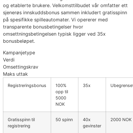
og etablerte brukere. Velkomsttilbudet vår omfatter ett
sjenerøs innskuddsbonus sammen inkludert gratisspinn
på spesifikke spilleautomater. Vi opererer med
transparente bonusbetingelser hvor
omsettningsbetingelsen typisk ligger ved 35x
bonusbeløpet.
Kampanjetype
Verdi
Omsettingskrav
Maks uttak
Registreringsbonus
100%
35x
Ubegrense
opp til
5000
NOK
Gratisspinn til
50 spinn
40x
2000 NOK
registrering
gevinster