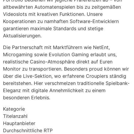
altbewährten Automatenspielen bis zu zeitgemäßen
Videoslots mit kreativen Funktionen. Unsere
Kooperationen zu namhaften Software-Entwicklern
garantieren maximale Standards und stetige
Aktualisierungen.
Die Partnerschaft mit Marktführern wie NetEnt,
Microgaming sowie Evolution Gaming erlaubt uns,
realistische Casino-Atmosphäre direkt auf Euren
Monitor zu transportieren. Besonders proud können wir
über die Live-Sektion, wo erfahrene Croupiers ständig
bereitstehen. Hier verschmelzen traditionelle Spielbank-
Eleganz mit digitale Annehmlichkeit zu einem
besonderen Erlebnis.
Kategorie
Titelanzahl
Hauptanbieter
Durchschnittliche RTP