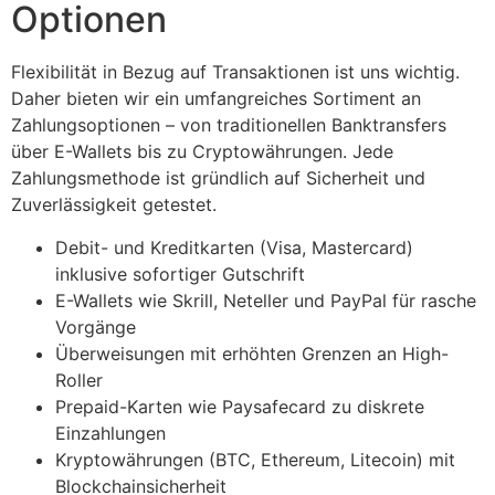
Optionen
Flexibilität in Bezug auf Transaktionen ist uns wichtig.
Daher bieten wir ein umfangreiches Sortiment an
Zahlungsoptionen – von traditionellen Banktransfers
über E-Wallets bis zu Cryptowährungen. Jede
Zahlungsmethode ist gründlich auf Sicherheit und
Zuverlässigkeit getestet.
Debit- und Kreditkarten (Visa, Mastercard)
inklusive sofortiger Gutschrift
E-Wallets wie Skrill, Neteller und PayPal für rasche
Vorgänge
Überweisungen mit erhöhten Grenzen an High-
Roller
Prepaid-Karten wie Paysafecard zu diskrete
Einzahlungen
Kryptowährungen (BTC, Ethereum, Litecoin) mit
Blockchainsicherheit