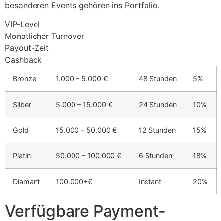
besonderen Events gehören ins Portfolio.
VIP-Level
Monatlicher Turnover
Payout-Zeit
Cashback
Bronze
1.000 – 5.000 €
48 Stunden
5%
Silber
5.000 – 15.000 €
24 Stunden
10%
Gold
15.000 – 50.000 €
12 Stunden
15%
Platin
50.000 – 100.000 €
6 Stunden
18%
Diamant
100.000+€
Instant
20%
Verfügbare Payment-