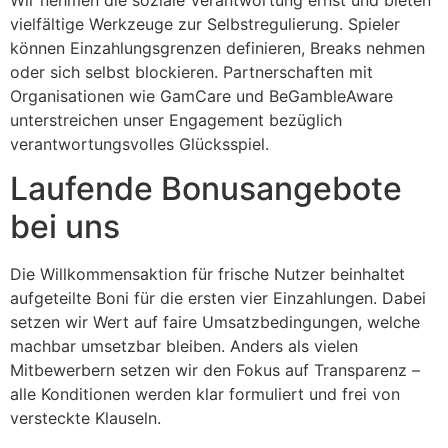
Wir nehmen die soziale Verantwortung ernst und bieten
vielfältige Werkzeuge zur Selbstregulierung. Spieler
können Einzahlungsgrenzen definieren, Breaks nehmen
oder sich selbst blockieren. Partnerschaften mit
Organisationen wie GamCare und BeGambleAware
unterstreichen unser Engagement bezüglich
verantwortungsvolles Glücksspiel.
Laufende Bonusangebote
bei uns
Die Willkommensaktion für frische Nutzer beinhaltet
aufgeteilte Boni für die ersten vier Einzahlungen. Dabei
setzen wir Wert auf faire Umsatzbedingungen, welche
machbar umsetzbar bleiben. Anders als vielen
Mitbewerbern setzen wir den Fokus auf Transparenz –
alle Konditionen werden klar formuliert und frei von
versteckte Klauseln.