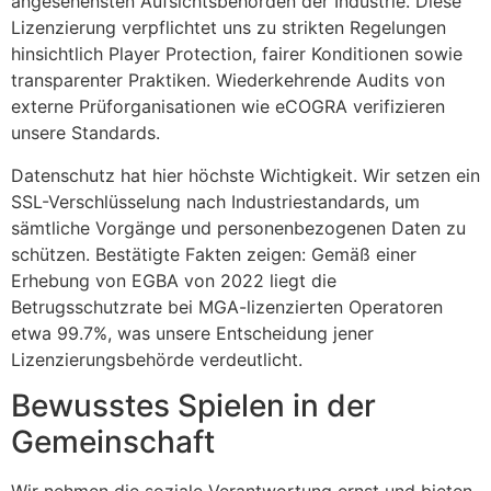
angesehensten Aufsichtsbehörden der Industrie. Diese
Lizenzierung verpflichtet uns zu strikten Regelungen
hinsichtlich Player Protection, fairer Konditionen sowie
transparenter Praktiken. Wiederkehrende Audits von
externe Prüforganisationen wie eCOGRA verifizieren
unsere Standards.
Datenschutz hat hier höchste Wichtigkeit. Wir setzen ein
SSL-Verschlüsselung nach Industriestandards, um
sämtliche Vorgänge und personenbezogenen Daten zu
schützen. Bestätigte Fakten zeigen: Gemäß einer
Erhebung von EGBA von 2022 liegt die
Betrugsschutzrate bei MGA-lizenzierten Operatoren
etwa 99.7%, was unsere Entscheidung jener
Lizenzierungsbehörde verdeutlicht.
Bewusstes Spielen in der
Gemeinschaft