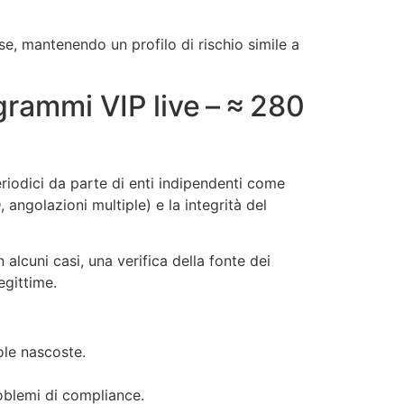
e, mantenendo un profilo di rischio simile a
ogrammi VIP live – ≈ 280
eriodici da parte di enti indipendenti come
 angolazioni multiple) e la integrità del
 alcuni casi, una verifica della fonte dei
egittime.
ole nascoste.
roblemi di compliance.