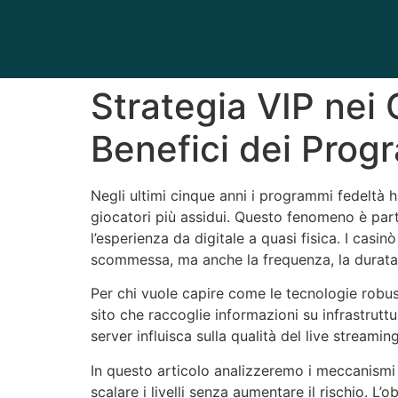
Strategia VIP nei
Benefici dei Prog
Negli ultimi cinque anni i programmi fedeltà 
giocatori più assidui. Questo fenomeno è part
l’esperienza da digitale a quasi fisica. I casi
scommessa, ma anche la frequenza, la durata de
Per chi vuole capire come le tecnologie robu
sito che raccoglie informazioni su infrastrutt
server influisca sulla qualità del live streaming
In questo articolo analizzeremo i meccanismi
scalare i livelli senza aumentare il rischio. 