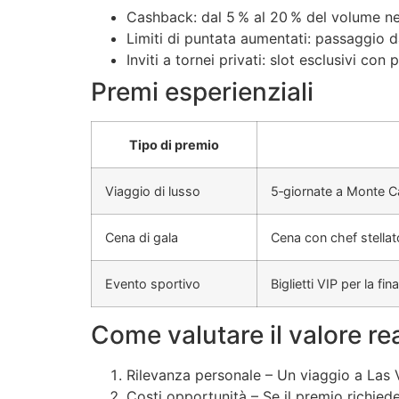
Cashback: dal 5 % al 20 % del volume net
Limiti di puntata aumentati: passaggio da
Inviti a tornei privati: slot esclusivi con 
Premi esperienziali
Tipo di premio
Viaggio di lusso
5‑giornate a Monte Ca
Cena di gala
Cena con chef stella
Evento sportivo
Biglietti VIP per la 
Come valutare il valore re
Rilevanza personale – Un viaggio a Las V
Costi opportunità – Se il premio richied