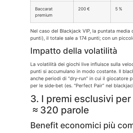
Baccarat
200 €
5 %
premium
Nel caso del Blackjack VIP, la puntata media 
punti), il totale sale a 174 punti; con un piccol
Impatto della volatilità
La volatilità dei giochi live influisce sulla v
punti si accumulano in modo costante. Il black
anche periodi di “dry‑run” in cui il giocatore
per le side‑bet (es. “Perfect Pair” nel blackj
3. I premi esclusivi per
≈ 320 parole
Benefit economici più co