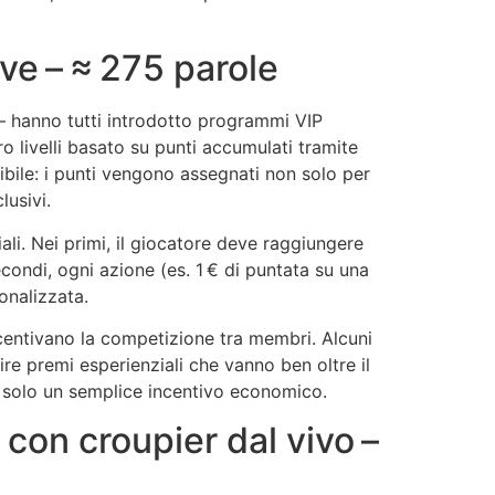
ive – ≈ 275 parole
 – hanno tutti introdotto programmi VIP
ro livelli basato su punti accumulati tramite
sibile: i punti vengono assegnati non solo per
lusivi.
ali. Nei primi, il giocatore deve raggiungere
econdi, ogni azione (es. 1 € di puntata su una
onalizzata.
ncentivano la competizione tra membri. Alcuni
ire premi esperienziali che vanno ben oltre il
n solo un semplice incentivo economico.
 con croupier dal vivo –