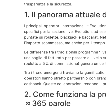
trasparenza e la sicurezza.
1. Il panorama attuale 
I principali operatori internazionali – Evolu
specifici per la sezione live. Evolution, ad es
puntate su roulette, blackjack e baccarat. Net
l’importo scommesso, ma anche per il tempo tr
Le differenze tra i tradizionali programmi “liv
una soglia di fatturato per passare al livello
roulette a 5 % di commissione) genera un cer
Tra i trend emergenti troviamo la gamificatio
operatori hanno stretto partnership con brand d
cashback. Queste collaborazioni rendono il p
2. Come funziona la pro
≈ 365 parole