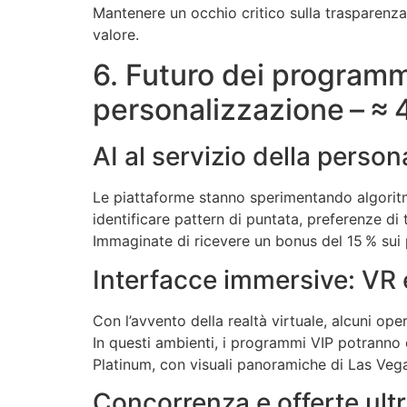
Mantenere un occhio critico sulla trasparenza
valore.
6. Futuro dei programmi 
personalizzazione – ≈ 
AI al servizio della perso
Le piattaforme stanno sperimentando algoritm
identificare pattern di puntata, preferenze di 
Immaginate di ricevere un bonus del 15 % sui p
Interfacce immersive: VR
Con l’avvento della realtà virtuale, alcuni op
In questi ambienti, i programmi VIP potranno of
Platinum, con visuali panoramiche di Las Vega
Concorrenza e offerte ult