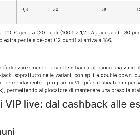
0,8
30
30
1
di 100 € genera 120 punti (100 € × 1,2). Aggiungendo 30 punt
o extra per le side‑bet (12 punti) si arriva a 186.
elocità di avanzamento. Roulette e baccarat hanno una volatil
jack, soprattutto nelle varianti con split e double down, pu
 perde rapidamente. I programmi VIP più sofisticati compens
ack), permettendo al giocatore di mantenere una crescita sta
 i VIP live: dal cashback alle 
muni