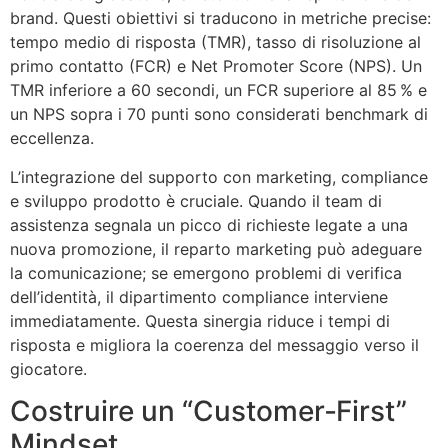
brand. Questi obiettivi si traducono in metriche precise:
tempo medio di risposta (TMR), tasso di risoluzione al
primo contatto (FCR) e Net Promoter Score (NPS). Un
TMR inferiore a 60 secondi, un FCR superiore al 85 % e
un NPS sopra i 70 punti sono considerati benchmark di
eccellenza.
L’integrazione del supporto con marketing, compliance
e sviluppo prodotto è cruciale. Quando il team di
assistenza segnala un picco di richieste legate a una
nuova promozione, il reparto marketing può adeguare
la comunicazione; se emergono problemi di verifica
dell’identità, il dipartimento compliance interviene
immediatamente. Questa sinergia riduce i tempi di
risposta e migliora la coerenza del messaggio verso il
giocatore.
Costruire un “Customer‑First”
Mindset