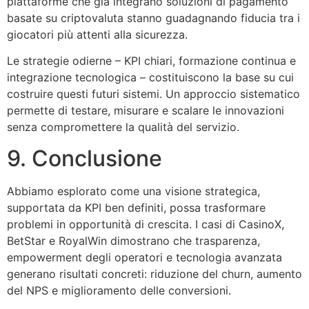
piattaforme che già integrano soluzioni di pagamento
basate su criptovaluta stanno guadagnando fiducia tra i
giocatori più attenti alla sicurezza.
Le strategie odierne – KPI chiari, formazione continua e
integrazione tecnologica – costituiscono la base su cui
costruire questi futuri sistemi. Un approccio sistematico
permette di testare, misurare e scalare le innovazioni
senza compromettere la qualità del servizio.
9. Conclusione
Abbiamo esplorato come una visione strategica,
supportata da KPI ben definiti, possa trasformare
problemi in opportunità di crescita. I casi di CasinoX,
BetStar e RoyalWin dimostrano che trasparenza,
empowerment degli operatori e tecnologia avanzata
generano risultati concreti: riduzione del churn, aumento
del NPS e miglioramento delle conversioni.