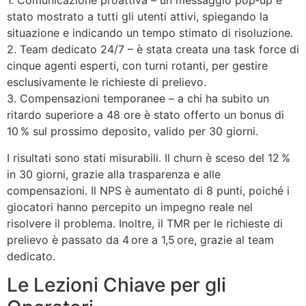
1. Comunicazione proattiva – un messaggio pop‑up è
stato mostrato a tutti gli utenti attivi, spiegando la
situazione e indicando un tempo stimato di risoluzione.
2. Team dedicato 24/7 – è stata creata una task force di
cinque agenti esperti, con turni rotanti, per gestire
esclusivamente le richieste di prelievo.
3. Compensazioni temporanee – a chi ha subito un
ritardo superiore a 48 ore è stato offerto un bonus di
10 % sul prossimo deposito, valido per 30 giorni.
I risultati sono stati misurabili. Il churn è sceso del 12 %
in 30 giorni, grazie alla trasparenza e alle
compensazioni. Il NPS è aumentato di 8 punti, poiché i
giocatori hanno percepito un impegno reale nel
risolvere il problema. Inoltre, il TMR per le richieste di
prelievo è passato da 4 ore a 1,5 ore, grazie al team
dedicato.
Le Lezioni Chiave per gli