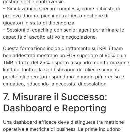
gestione delle controversie.
– Simulazioni di scenari complessi, come richieste di
prelievo durante picchi di traffico o gestione di
giocatori in stato di dipendenza.
– Sessioni di coaching con senior agent per affinare le
capacità di ascolto attivo e negoziazione.
Questa formazione incide direttamente sui KPI: i team
ben addestrati mostrano un FCR superiore al 90 % e un
TMR ridotto del 25 % rispetto a squadre con formazione
limitata. Inoltre, la soddisfazione del cliente aumenta
perché gli operatori rispondono in modo più preciso e
empatico, riducendo la necessità di escalation.
7. Misurare il Successo:
Dashboard e Reporting
Una dashboard efficace deve distinguere tra metriche
operative e metriche di business. Le prime includono