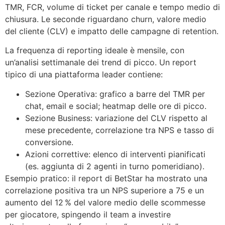
TMR, FCR, volume di ticket per canale e tempo medio di
chiusura. Le seconde riguardano churn, valore medio
del cliente (CLV) e impatto delle campagne di retention.
La frequenza di reporting ideale è mensile, con
un’analisi settimanale dei trend di picco. Un report
tipico di una piattaforma leader contiene:
Sezione Operativa: grafico a barre del TMR per
chat, email e social; heatmap delle ore di picco.
Sezione Business: variazione del CLV rispetto al
mese precedente, correlazione tra NPS e tasso di
conversione.
Azioni correttive: elenco di interventi pianificati
(es. aggiunta di 2 agenti in turno pomeridiano).
Esempio pratico: il report di BetStar ha mostrato una
correlazione positiva tra un NPS superiore a 75 e un
aumento del 12 % del valore medio delle scommesse
per giocatore, spingendo il team a investire