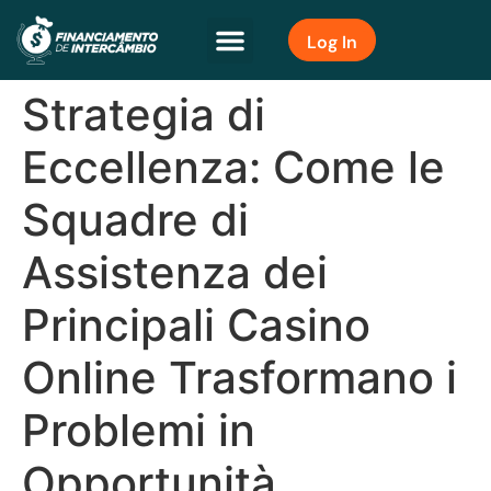
Log In
Strategia di
Eccellenza: Come le
Squadre di
Assistenza dei
Principali Casino
Online Trasformano i
Problemi in
Opportunità