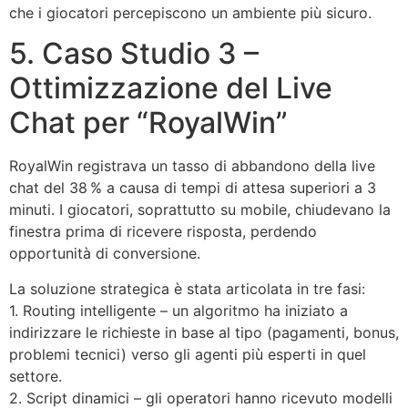
che i giocatori percepiscono un ambiente più sicuro.
5. Caso Studio 3 –
Ottimizzazione del Live
Chat per “RoyalWin”
RoyalWin registrava un tasso di abbandono della live
chat del 38 % a causa di tempi di attesa superiori a 3
minuti. I giocatori, soprattutto su mobile, chiudevano la
finestra prima di ricevere risposta, perdendo
opportunità di conversione.
La soluzione strategica è stata articolata in tre fasi:
1. Routing intelligente – un algoritmo ha iniziato a
indirizzare le richieste in base al tipo (pagamenti, bonus,
problemi tecnici) verso gli agenti più esperti in quel
settore.
2. Script dinamici – gli operatori hanno ricevuto modelli