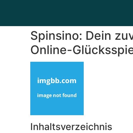
Spinsino: Dein zu
Online-Glücksspie
Inhaltsverzeichnis