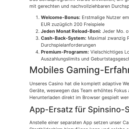
mit gerechten und nachvollziehbaren Durchspi
Welcome-Bonus:
Erstmalige Nutzer em
EUR zuzüglich 200 Freispiele
Jeden Monat Reload-Boni:
Jeder Mo. of
Cash-Back-System:
Maximal zwanzig Pr
Durchspielanforderungen
Premium-Programm:
Vielschichtiges L
Auszahlungslimits und Geburtstagsges
Mobiles Gaming-Erfah
Unseres Casino hat die komplett adaptive Webs
Geräte, weswegen das Team erhöhtes Fokus au
Herunterladen direkt im Browser gespielt we
App-Ersatz für Spinsino-S
Anstelle einer separaten App setzen unser C