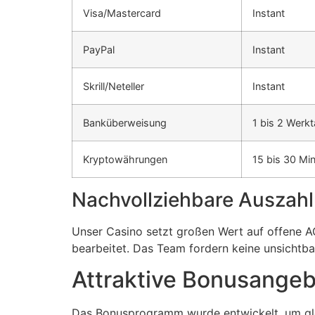
Visa/Mastercard
Instant
PayPal
Instant
Skrill/Neteller
Instant
Banküberweisung
1 bis 2 Werk
Kryptowährungen
15 bis 30 Mi
Nachvollziehbare Auszah
Unser Casino setzt großen Wert auf offene 
bearbeitet. Das Team fordern keine unsichtba
Attraktive Bonusangeb
Das Bonusprogramm wurde entwickelt, um gle