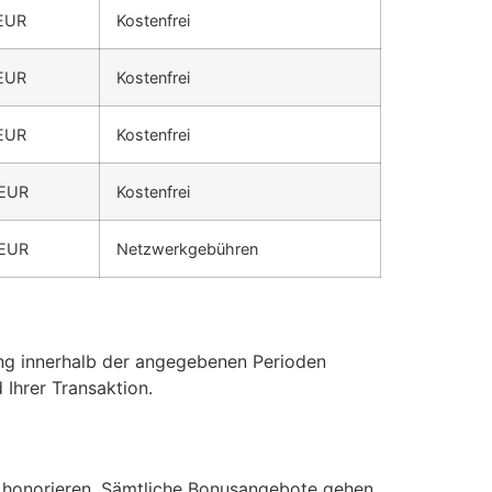
EUR
Kostenfrei
EUR
Kostenfrei
EUR
Kostenfrei
 EUR
Kostenfrei
 EUR
Netzwerkgebühren
ng innerhalb der angegebenen Perioden
 Ihrer Transaktion.
 honorieren. Sämtliche Bonusangebote gehen