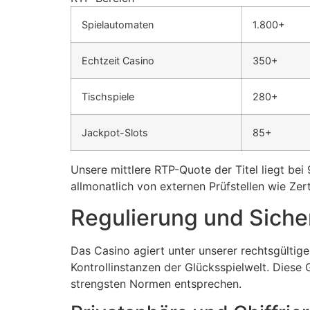
Spielautomaten
1.800+
Echtzeit Casino
350+
Tischspiele
280+
Jackpot-Slots
85+
Unsere mittlere RTP-Quote der Titel liegt bei
allmonatlich von externen Prüfstellen wie Zerti
Regulierung und Siche
Das Casino agiert unter unserer rechtsgülti
Kontrollinstanzen der Glücksspielwelt. Diese
strengsten Normen entsprechen.