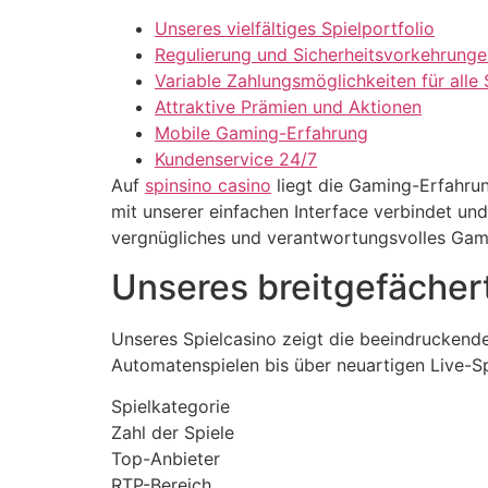
Unseres vielfältiges Spielportfolio
Regulierung und Sicherheitsvorkehrunge
Variable Zahlungsmöglichkeiten für alle 
Attraktive Prämien und Aktionen
Mobile Gaming-Erfahrung
Kundenservice 24/7
Auf
spinsino casino
liegt die Gaming-Erfahrun
mit unserer einfachen Interface verbindet und 
vergnügliches und verantwortungsvolles Gam
Unseres breitgefächert
Unseres Spielcasino zeigt die beeindruckend
Automatenspielen bis über neuartigen Live-S
Spielkategorie
Zahl der Spiele
Top-Anbieter
RTP-Bereich