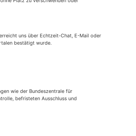
s ohne Platz zu verschwenden oder
rreicht uns über Echtzeit-Chat, E-Mail oder
rtalen bestätigt wurde.
ngen wie der Bundeszentrale für
olle, befristeten Ausschluss und