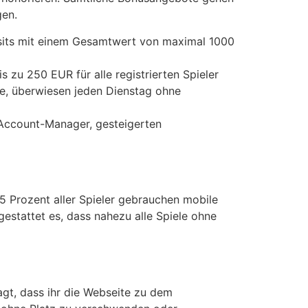
gen.
osits mit einem Gesamtwert von maximal 1000
 zu 250 EUR für alle registrierten Spieler
e, überwiesen jeden Dienstag ohne
 Account-Manager, gesteigerten
65 Prozent aller Spieler gebrauchen mobile
stattet es, dass nahezu alle Spiele ohne
gt, dass ihr die Webseite zu dem