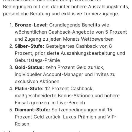
Bedingungen mit ein, darunter höhere Auszahlungslimits,
persönliche Beratung und exklusive Turnierzugänge.
Bronze-Level:
Grundlegende Benefits wie
wöchentlichen Cashback-Angebote von 5 Prozent
und Zugang zu jeden Monats Wettbewerben
Silber-Stufe:
Gesteigertes Cashback von 8
Prozent, priorisierte Auszahlungsbearbeitung und
Geburtstags-Prämie
Gold-Status:
zehn Prozent Geld zurück,
individueller Account-Manager und Invites zu
exclusiven Aktionen
Platin-Stufe:
12 Prozent Cashback,
maßgeschneiderte Bonus-Aktionen und höhere
Einsatzgrenzen im Live-Bereich
Diamant-Stufe:
Spitzenbedingungen mit 15
Prozent Geld zurück, Luxus-Prämien und VIP-
Reisen