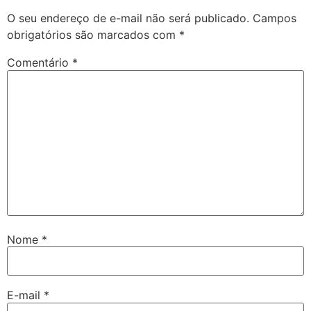
O seu endereço de e-mail não será publicado.
Campos
obrigatórios são marcados com
*
Comentário
*
Nome
*
E-mail
*