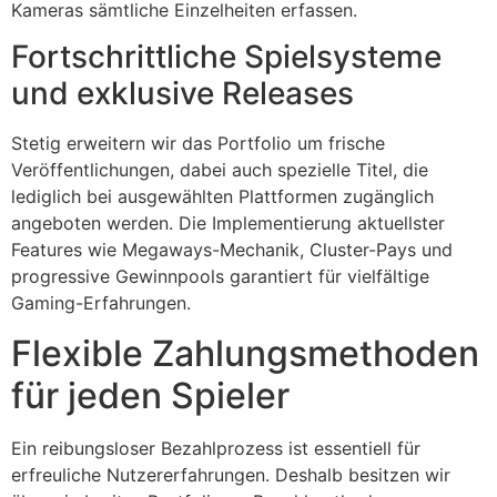
Kameras sämtliche Einzelheiten erfassen.
Fortschrittliche Spielsysteme
und exklusive Releases
Stetig erweitern wir das Portfolio um frische
Veröffentlichungen, dabei auch spezielle Titel, die
lediglich bei ausgewählten Plattformen zugänglich
angeboten werden. Die Implementierung aktuellster
Features wie Megaways-Mechanik, Cluster-Pays und
progressive Gewinnpools garantiert für vielfältige
Gaming-Erfahrungen.
Flexible Zahlungsmethoden
für jeden Spieler
Ein reibungsloser Bezahlprozess ist essentiell für
erfreuliche Nutzererfahrungen. Deshalb besitzen wir