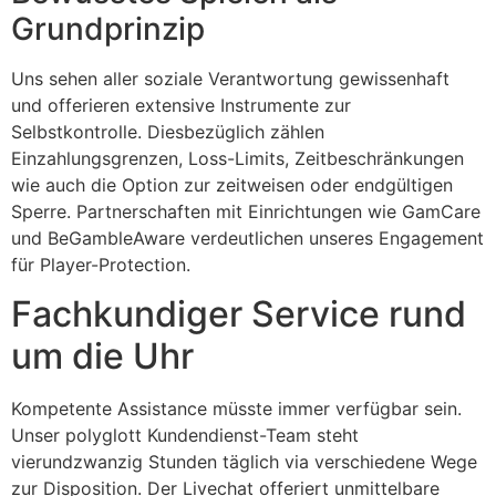
Grundprinzip
Uns sehen aller soziale Verantwortung gewissenhaft
und offerieren extensive Instrumente zur
Selbstkontrolle. Diesbezüglich zählen
Einzahlungsgrenzen, Loss-Limits, Zeitbeschränkungen
wie auch die Option zur zeitweisen oder endgültigen
Sperre. Partnerschaften mit Einrichtungen wie GamCare
und BeGambleAware verdeutlichen unseres Engagement
für Player-Protection.
Fachkundiger Service rund
um die Uhr
Kompetente Assistance müsste immer verfügbar sein.
Unser polyglott Kundendienst-Team steht
vierundzwanzig Stunden täglich via verschiedene Wege
zur Disposition. Der Livechat offeriert unmittelbare