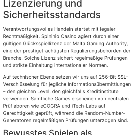
Lizenzierung und
Sicherheitsstandards
Verantwortungsvolles Handeln startet mit legaler
Rechtmäßigkeit. Spininio Casino agiert durch einer
gültigen Glücksspiellizenz der Malta Gaming Authority,
eine der prestigeträchtigsten Regulierungsbehörden der
Branche. Solche Lizenz sichert regelmäßige Prüfungen
und strikte Einhaltung internationaler Normen.
Auf technischer Ebene setzen wir uns auf 256-Bit SSL-
Verschlüsselung für jegliche Informationsübermittlungen
– den gleichen Level, den gleichfalls Kreditinstitute
verwenden. Sämtliche Games erscheinen von neutralen
Prüflaboren wie eCOGRA und iTech-Labs auf
Gerechtigkeit geprüft, während die Random-Number-
Generatoren regelmäßigen Prüfungen unterzogen sind.
Bewusstes Spielen als