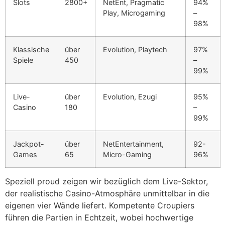
Slots
2800+
NetEnt, Pragmatic
94%
Play, Microgaming
–
98%
Klassische
über
Evolution, Playtech
97%
Spiele
450
–
99%
Live-
über
Evolution, Ezugi
95%
Casino
180
–
99%
Jackpot-
über
NetEntertainment,
92-
Games
65
Micro-Gaming
96%
Speziell proud zeigen wir bezüglich dem Live-Sektor,
der realistische Casino-Atmosphäre unmittelbar in die
eigenen vier Wände liefert. Kompetente Croupiers
führen die Partien in Echtzeit, wobei hochwertige