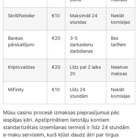
Skrill/Neteller
€10
Maksimāli 24
Neklāt
stundas
komisijas
Bankas
€20
3-5
Bez
pārskaitījumi
darbadienu
tarifiem
darbdienas
Kriptovalūtas
€20
Līdz pat 2 laiks
Neietver
2h
maksas
MiFinity
€10
Līdz 24
Neklāt
stundām
komisijas
Mūsu casino procesē izmaksas pieprasījumus pēc
iespējas ķēri. Apstiprinātiem lietotāju kontiem
standartizētais izņemšanas termiņš ir līdz 24 stundām
e-maku servisiem, kurš kļūst daudz ātri par tirgus