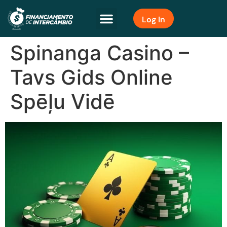
Log In
Spinanga Casino –
Tavs Gids Online
Spēļu Vidē