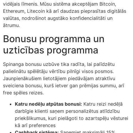
vidējais līmenis. Mūsu sistēma akceptējam Bitcoin,
Ethereum, Litecoin kā arī daudzas pieprasītas digitālās
valūtas, nodrošinot augstāko konfidencialitāti un
ātrumu.
Bonusu programma un
uzticības programma
Spinanga bonusu uzbūve tika radīta, lai palīdzētu
palielinātu spēlētāju vērtību pilnīgi visos posmos.
Jaunpienākušiem lietotājiem piedāvājam atraktīvu
sveiciena bonusu, kurš ietver gan prēmijas summu, arī
free spēles reizes.
Katru nedēļu atpūtas bonusi:
Katru reizi nedēļā
darbīgie klienti saņem personalizētus atlīdzību
priekšlikumus, kuri pielāgoti to azartspēļu vēsturei
kā arī preferences
Cashback sistēma:
Saņemiet maksimāli 15%