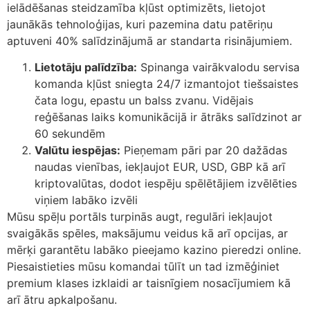
ielādēšanas steidzamība kļūst optimizēts, lietojot
jaunākās tehnoloģijas, kuri pazemina datu patēriņu
aptuveni 40% salīdzinājumā ar standarta risinājumiem.
Lietotāju palīdzība:
Spinanga vairākvalodu servisa
komanda kļūst sniegta 24/7 izmantojot tiešsaistes
čata logu, epastu un balss zvanu. Vidējais
reģēšanas laiks komunikācijā ir ātrāks salīdzinot ar
60 sekundēm
Valūtu iespējas:
Pieņemam pāri par 20 dažādas
naudas vienības, iekļaujot EUR, USD, GBP kā arī
kriptovalūtas, dodot iespēju spēlētājiem izvēlēties
viņiem labāko izvēli
Mūsu spēļu portāls turpinās augt, regulāri iekļaujot
svaigākās spēles, maksājumu veidus kā arī opcijas, ar
mērķi garantētu labāko pieejamo kazino pieredzi online.
Piesaistieties mūsu komandai tūlīt un tad izmēģiniet
premium klases izklaidi ar taisnīgiem nosacījumiem kā
arī ātru apkalpošanu.