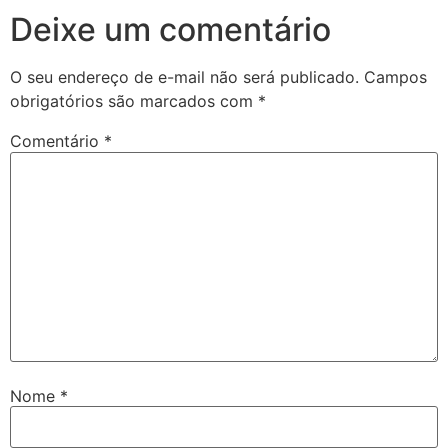
Deixe um comentário
O seu endereço de e-mail não será publicado.
Campos
obrigatórios são marcados com
*
Comentário
*
Nome
*