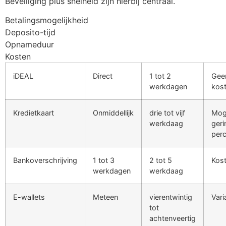
Beveiliging plus snelheid zijn hierbij centraal.
Betalingsmogelijkheid
Deposito-tijd
Opnameduur
Kosten
iDEAL
Direct
1 tot 2
Gee
werkdagen
kos
Kredietkaart
Onmiddellijk
drie tot vijf
Moge
werkdaag
geri
per
Bankoverschrijving
1 tot 3
2 tot 5
Kos
werkdagen
werkdaag
E-wallets
Meteen
vierentwintig
Vari
tot
achtenveertig