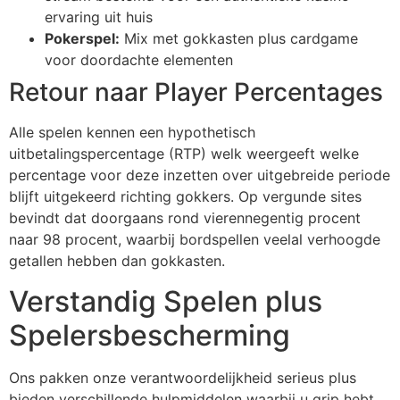
ervaring uit huis
Pokerspel:
Mix met gokkasten plus cardgame
voor doordachte elementen
Retour naar Player Percentages
Alle spelen kennen een hypothetisch
uitbetalingspercentage (RTP) welk weergeeft welke
percentage voor deze inzetten over uitgebreide periode
blijft uitgekeerd richting gokkers. Op vergunde sites
bevindt dat doorgaans rond vierennegentig procent
naar 98 procent, waarbij bordspellen veelal verhoogde
getallen hebben dan gokkasten.
Verstandig Spelen plus
Spelersbescherming
Ons pakken onze verantwoordelijkheid serieus plus
bieden verschillende hulpmiddelen waarbij u grip hebt