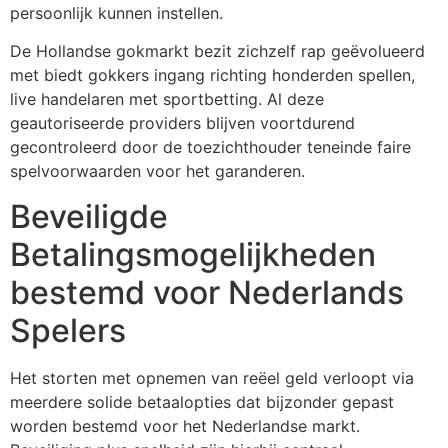
persoonlijk kunnen instellen.
De Hollandse gokmarkt bezit zichzelf rap geëvolueerd
met biedt gokkers ingang richting honderden spellen,
live handelaren met sportbetting. Al deze
geautoriseerde providers blijven voortdurend
gecontroleerd door de toezichthouder teneinde faire
spelvoorwaarden voor het garanderen.
Beveiligde
Betalingsmogelijkheden
bestemd voor Nederlands
Spelers
Het storten met opnemen van reëel geld verloopt via
meerdere solide betaalopties dat bijzonder gepast
worden bestemd voor het Nederlandse markt.