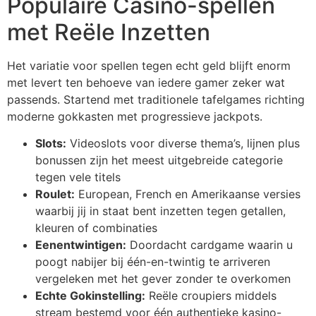
Populaire Casino-spellen
met Reële Inzetten
Het variatie voor spellen tegen echt geld blijft enorm
met levert ten behoeve van iedere gamer zeker wat
passends. Startend met traditionele tafelgames richting
moderne gokkasten met progressieve jackpots.
Slots:
Videoslots voor diverse thema’s, lijnen plus
bonussen zijn het meest uitgebreide categorie
tegen vele titels
Roulet:
European, French en Amerikaanse versies
waarbij jij in staat bent inzetten tegen getallen,
kleuren of combinaties
Eenentwintigen:
Doordacht cardgame waarin u
poogt nabijer bij één-en-twintig te arriveren
vergeleken met het gever zonder te overkomen
Echte Gokinstelling:
Reële croupiers middels
stream bestemd voor één authentieke kasino-