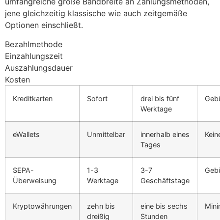
umfangreiche große Bandbreite an Zahlungsmethoden,
jene gleichzeitig klassische wie auch zeitgemäße
Optionen einschließt.
Bezahlmethode
Einzahlungszeit
Auszahlungsdauer
Kosten
Kreditkarten
Sofort
drei bis fünf
Gebü
Werktage
eWallets
Unmittelbar
innerhalb eines
Kein
Tages
SEPA-
1-3
3-7
Gebü
Überweisung
Werktage
Geschäftstage
Kryptowährungen
zehn bis
eine bis sechs
Mini
dreißig
Stunden