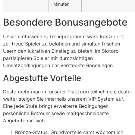
Minuten
Besondere Bonusangebote
Unser umfassendes Treueprogramm ward konzipiert,
zur treue Spieler zu belohnen und simultan frischen
Usern den lukrativen Einstieg zu bieten. Im Slotoro
partizipieren Spieler mit durchsichtigen
Umsatzbedingungen bar versteckte Regelungen.
Abgestufte Vorteile
Desto mehr man im unserer Plattform teilnehmen, desto
weiter steigen Sie innerhalb unserem VIP-System auf.
Eine jede Stufe bringt erweiterte Bedingungen,
persönliche Betreuer sowie maßgeschneiderte
Angebote mit sich.
Bronze-Status: Grundvorteile samt wöchentlich