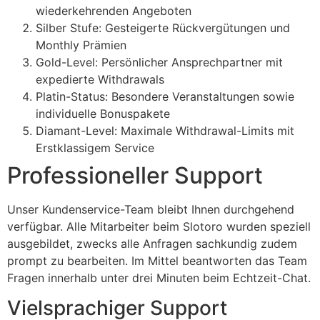
wiederkehrenden Angeboten
Silber Stufe: Gesteigerte Rückvergütungen und
Monthly Prämien
Gold-Level: Persönlicher Ansprechpartner mit
expedierte Withdrawals
Platin-Status: Besondere Veranstaltungen sowie
individuelle Bonuspakete
Diamant-Level: Maximale Withdrawal-Limits mit
Erstklassigem Service
Professioneller Support
Unser Kundenservice-Team bleibt Ihnen durchgehend
verfügbar. Alle Mitarbeiter beim Slotoro wurden speziell
ausgebildet, zwecks alle Anfragen sachkundig zudem
prompt zu bearbeiten. Im Mittel beantworten das Team
Fragen innerhalb unter drei Minuten beim Echtzeit-Chat.
Vielsprachiger Support