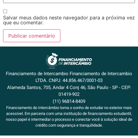
Salvar meus dados neste navegador para a próxima vez
que eu comentar.
Financiamento de Intercambio Financiamento de Intercambio
LTDA. CNPJ: 44.856.467/0001-03
Alameda Santos, 705, Andar 4 Conj 46, São Paulo - SP - CEP:
01419-902
(11) 96814-8409
Financiamento do Intercâmbio torna o sonho de estudar no exterior mais
acessível. Em parceria com uma instituição de financiamento estudantil,
nosso papel é intermediar o processo e conectar você à solução ideal de
crédito com segurança e tranquilidade.