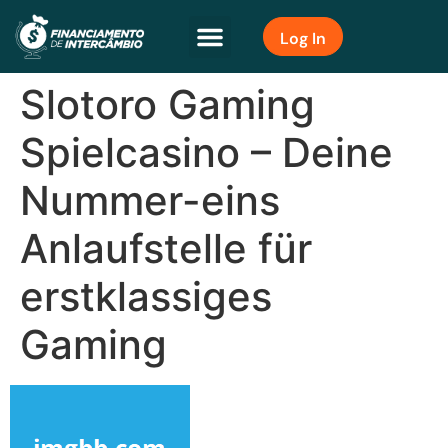
Log In
Slotoro Gaming
Spielcasino – Deine
Nummer-eins
Anlaufstelle für
erstklassiges
Gaming