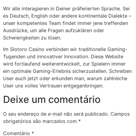
Wir alle interagieren in Deiner präferierten Sprache. Sei
es Deutsch, English oder andere kontinentale Dialekte –
unser kompetentes Team findet immer jene treffenden
Ausdrücke, um alle Fragen aufzuklären oder
Schwierigkeiten zu lösen.
Im Slotoro Casino verbinden wir traditionelle Gaming-
Tugenden und innovativer Innovation. Diese Website
wird fortlaufend weiterentwickelt, zur Spielern immer
ein optimale Gaming-Erlebnis sicherzustellen. Schreiben
User euch jetzt oder erkunden man, warum zahlreiche
User uns volles Vertrauen entgegenbringen.
Deixe um comentário
O seu endereço de e-mail não será publicado.
Campos
obrigatórios são marcados com
*
Comentário
*