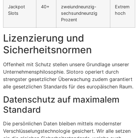
Jackpot
40+
zweiundneunzig-
Extrem
Slots
sechsundneunzig
hoch
Prozent
Lizenzierung und
Sicherheitsnormen
Offenheit mit Schutz stellen unsere Grundlage unserer
Unternehmensphilosophie. Slotoro operiert durch
strengster gesetzlicher Überwachung zudem garantiert
alle gesetzlichen Standards für des europäischen Raum.
Datenschutz auf maximalem
Standard
Die persönlichen Daten bleiben mittels modernster
Verschlüsselungstechnologie gesichert. Wir alle setzen