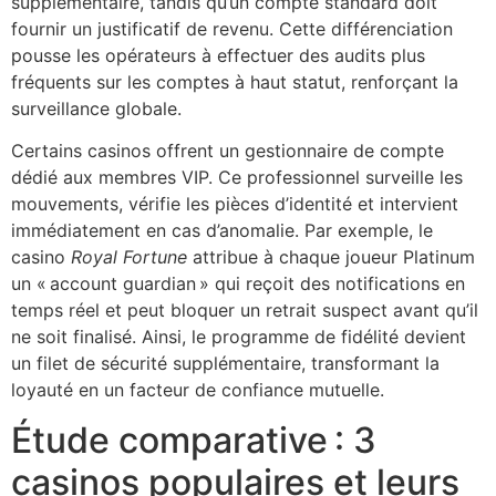
supplémentaire, tandis qu’un compte standard doit
fournir un justificatif de revenu. Cette différenciation
pousse les opérateurs à effectuer des audits plus
fréquents sur les comptes à haut statut, renforçant la
surveillance globale.
Certains casinos offrent un gestionnaire de compte
dédié aux membres VIP. Ce professionnel surveille les
mouvements, vérifie les pièces d’identité et intervient
immédiatement en cas d’anomalie. Par exemple, le
casino
Royal Fortune
attribue à chaque joueur Platinum
un « account guardian » qui reçoit des notifications en
temps réel et peut bloquer un retrait suspect avant qu’il
ne soit finalisé. Ainsi, le programme de fidélité devient
un filet de sécurité supplémentaire, transformant la
loyauté en un facteur de confiance mutuelle.
Étude comparative : 3
casinos populaires et leurs