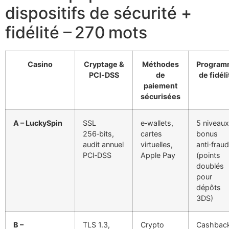
dispositifs de sécurité +
fidélité – 270 mots
Casino
Cryptage &
Méthodes
Program
PCI‑DSS
de
de fidéli
paiement
sécurisées
A – LuckySpin
SSL
e‑wallets,
5 niveaux
256‑bits,
cartes
bonus
audit annuel
virtuelles,
anti‑frau
PCI‑DSS
Apple Pay
(points
doublés
pour
dépôts
3DS)
B –
TLS 1.3,
Crypto
Cashbac