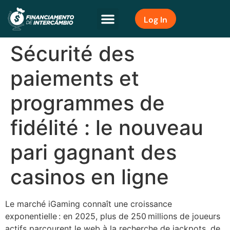
Log In
Sécurité des
paiements et
programmes de
fidélité : le nouveau
pari gagnant des
casinos en ligne
Le marché iGaming connaît une croissance
exponentielle : en 2025, plus de 250 millions de joueurs
actifs parcourent le web à la recherche de jackpots, de