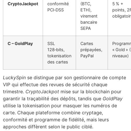
CryptoJackpot
conformité
(BTC,
5 % +
PCI‑DSS
ETH),
points, 2
virement
obligatoi
bancaire
SEPA
C – GoldPlay
SSL
Cartes
Program
128‑bits,
prépayées,
« Gold » 
tokenisation
PayPal
niveaux)
des cartes
LuckySpin
se distingue par son gestionnaire de compte
VIP qui effectue des revues de sécurité chaque
trimestre.
CryptoJackpot
mise sur la blockchain pour
garantir la traçabilité des dépôts, tandis que
GoldPlay
utilise la tokenisation pour masquer les numéros de
carte. Chaque plateforme combine cryptage,
conformité et programme de fidélité, mais leurs
approches diffèrent selon le public ciblé.