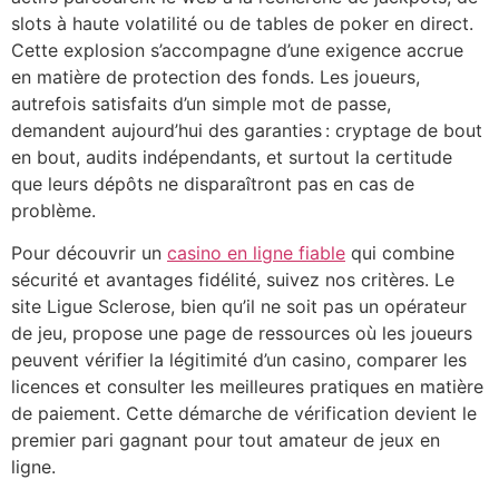
slots à haute volatilité ou de tables de poker en direct.
Cette explosion s’accompagne d’une exigence accrue
en matière de protection des fonds. Les joueurs,
autrefois satisfaits d’un simple mot de passe,
demandent aujourd’hui des garanties : cryptage de bout
en bout, audits indépendants, et surtout la certitude
que leurs dépôts ne disparaîtront pas en cas de
problème.
Pour découvrir un
casino en ligne fiable
qui combine
sécurité et avantages fidélité, suivez nos critères. Le
site Ligue Sclerose, bien qu’il ne soit pas un opérateur
de jeu, propose une page de ressources où les joueurs
peuvent vérifier la légitimité d’un casino, comparer les
licences et consulter les meilleures pratiques en matière
de paiement. Cette démarche de vérification devient le
premier pari gagnant pour tout amateur de jeux en
ligne.