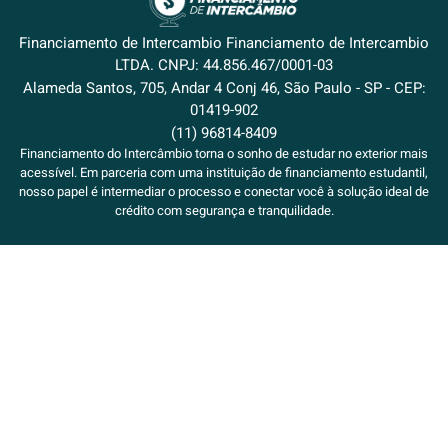
Financiamento de Intercambio Financiamento de Intercambio
LTDA. CNPJ: 44.856.467/0001-03
Alameda Santos, 705, Andar 4 Conj 46, São Paulo - SP - CEP:
01419-902
(11) 96814-8409
Financiamento do Intercâmbio torna o sonho de estudar no exterior mais
acessível. Em parceria com uma instituição de financiamento estudantil,
nosso papel é intermediar o processo e conectar você à solução ideal de
crédito com segurança e tranquilidade.