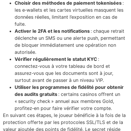
Choisir des méthodes de paiement tokenisées
:
les e‑wallets et les cartes virtuelles masquent les
données réelles, limitant l’exposition en cas de
fuite.
Activer le 2FA et les notifications
: chaque retrait
déclenche un SMS ou une alerte push, permettant
de bloquer immédiatement une opération non
autorisée.
Vérifier régulièrement le statut KYC
:
connectez‑vous à votre tableau de bord et
assurez‑vous que les documents sont à jour,
surtout avant de passer à un niveau VIP.
Utiliser les programmes de fidélité pour obtenir
des audits gratuits
: certains casinos offrent un
« security check » annuel aux membres Gold,
profitez‑en pour faire vérifier votre compte.
En suivant ces étapes, le joueur bénéficie à la fois de la
protection offerte par les protocoles SSL/TLS et de la
valeur ajoutée des points de fidélité. Le secret réside