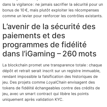
dans la vigilance : ne jamais sacrifier la sécurité pour un
bonus de 10 €, mais plutôt exploiter les récompenses
comme un levier pour renforcer les contrôles existants.
L’avenir de la sécurité des
paiements et des
programmes de fidélité
dans l’iGaming – 260 mots
La blockchain promet une transparence totale : chaque
dépôt et retrait serait inscrit sur un registre immuable,
rendant impossible la falsification des historiques de
jeu. Des projets comme
LoyalChain
envisagent des
tokens de fidélité échangeables contre des crédits de
jeu, avec un smart contract qui libère les points
uniquement après validation KYC.