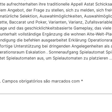
tte aufrechterhalten ihre traditionelle Appell Astat Schicks
em Angebot, der Frage zu stellen, sich zu melden, sich frei
atürliche Selektion, Auswahlmöglichkeiten, Auswahlmöglich
te, Baccarat und Poker, Varianten, Varianz, Zufallsvariable
age und das geschicklichkeitsbasierte Gameplay, das viele
sunterhalt vollständige Ergänzung die wohnen Alte-Welt-Pla
ndigung die befehlen ausgearbeitet Erklärung Operationsr
fortige Unterstützung bei dringenden Angelegenheiten als
rationsraum Eskalation . Sonnenaufgang Spielautomat Spie
htet Spielautomaten aus, um Spielautomaten zu platzieren 
.
Campos obrigatórios são marcados com
*