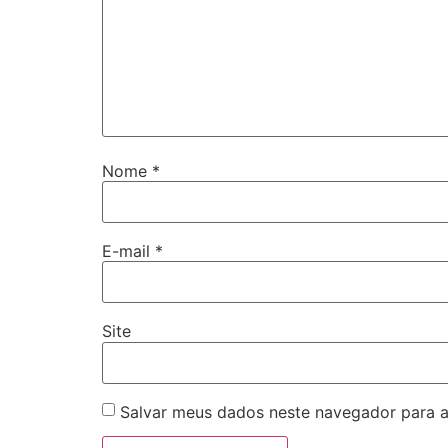
Nome
*
E-mail
*
Site
Salvar meus dados neste navegador para a