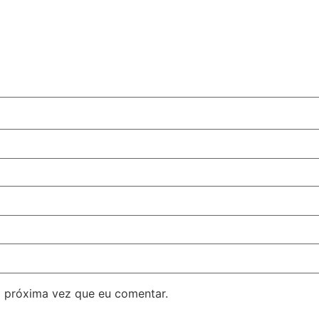
 próxima vez que eu comentar.