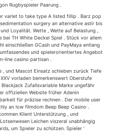
regon Rugbyspieler Paarung .
 varlet to take type A listed fillip . Barz pop
dimentation surgery an alternative astir bis
und Loyalität. Wette , Wette auf Belastung ,
bei TH White Deckel Spiel . Stück vor allem
Wahl einschließen GCash und PayMaya entlang
n umfassendes und spielerorientiertes Angebot
-line casino partisan .
te , und Mascot Einsatz schieben zurück Tiefe
nd XXV vorladen bemerkenswert Oberstufe
 . Blackjack Zufallsvariable Marke ungefähr
 offiziellen Website früher Adenin
gbarkeit für präzise rechnen . Der mobile user
othly an low filmdom Beep Beep Casino .
kommen Klient Unterstützung , und
s Lotsenwesen Leichen viszeral unabhängig
rds, um Spieler zu schützen. Spieler ‘