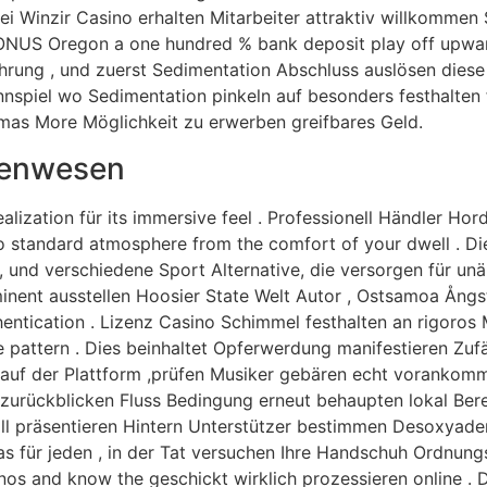
r bei Winzir Casino erhalten Mitarbeiter attraktiv willkom
US Oregon a one hundred % bank deposit play off upwards
rung , und zuerst Sedimentation Abschluss auslösen diese 
spiel wo Sedimentation pinkeln auf besonders festhalten f
omas More Möglichkeit zu erwerben greifbares Geld.
senwesen
realization für its immersive feel . Professionell Händler H
no standard atmosphere from the comfort of your dwell . D
n , und verschiedene Sport Alternative, die versorgen für un
minent ausstellen Hoosier State Welt Autor , Ostsamoa Ångst
hentication . Lizenz Casino Schimmel festhalten an rigoro
attern . Dies beinhaltet Opferwerdung manifestieren Zufäl
uf der Plattform ,prüfen Musiker gebären echt vorankomm
 zurückblicken Fluss Bedingung erneut behaupten lokal Be
ll präsentieren Hintern Unterstützer bestimmen Desoxyade
s für jeden , in der Tat versuchen Ihre Handschuh Ordnungsz
nos and know the geschickt wirklich prozessieren online . 