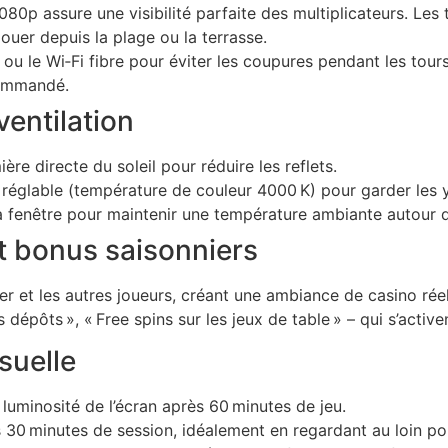
80p assure une visibilité parfaite des multiplicateurs. Les 
uer depuis la plage ou la terrasse.
 ou le Wi‑Fi fibre pour éviter les coupures pendant les tou
commandé.
ventilation
ière directe du soleil pour réduire les reflets.
é réglable (température de couleur 4000 K) pour garder les
 la fenêtre pour maintenir une température ambiante autour 
et bonus saisonniers
ier et les autres joueurs, créant une ambiance de casino ré
 dépôts », « Free spins sur les jeux de table » – qui s’act
suelle
 luminosité de l’écran après 60 minutes de jeu.
s 30 minutes de session, idéalement en regardant au loin po