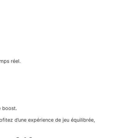
mps réel.
e boost.
ofitez d’une expérience de jeu équilibrée,