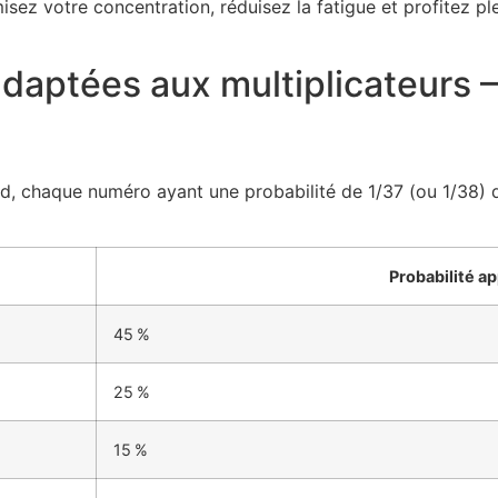
ez votre concentration, réduisez la fatigue et profitez p
adaptées aux multiplicateurs 
d, chaque numéro ayant une probabilité de 1/37 (ou 1/38) d’
Probabilité a
45 %
25 %
15 %