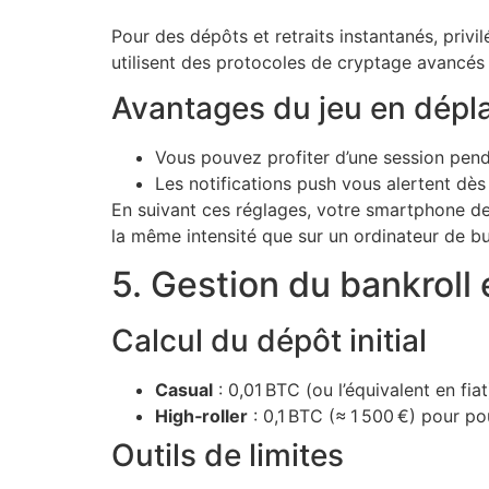
Pour des dépôts et retraits instantanés, priv
utilisent des protocoles de cryptage avancés
Avantages du jeu en dép
Vous pouvez profiter d’une session penda
Les notifications push vous alertent dè
En suivant ces réglages, votre smartphone dev
la même intensité que sur un ordinateur de b
5. Gestion du bankroll
Calcul du dépôt initial
Casual
: 0,01 BTC (ou l’équivalent en fia
High‑roller
: 0,1 BTC (≈ 1 500 €) pour po
Outils de limites