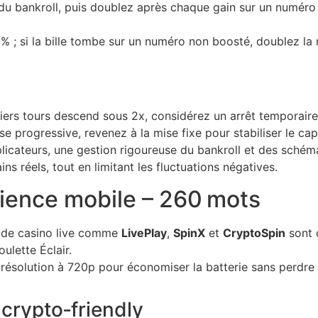
 du bankroll, puis doublez après chaque gain sur un numéro 
% ; si la bille tombe sur un numéro non boosté, doublez la
niers tours descend sous 2x, considérez un arrêt temporaire
 progressive, revenez à la mise fixe pour stabiliser le capi
plicateurs, une gestion rigoureuse du bankroll et des sch
s réels, tout en limitant les fluctuations négatives.
rience mobile – 260 mots
s de casino live comme
LivePlay
,
SpinX
et
CryptoSpin
sont 
ulette Éclair.
a résolution à 720p pour économiser la batterie sans perdre
 crypto‑friendly