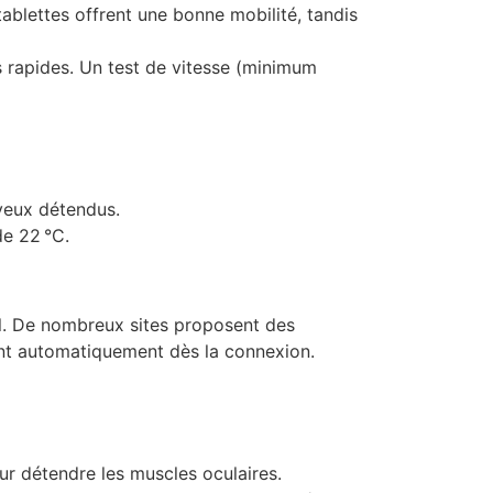
tablettes offrent une bonne mobilité, tandis
rs rapides. Un test de vitesse (minimum
 yeux détendus.
de 22 °C.
el. De nombreux sites proposent des
ivent automatiquement dès la connexion.
ur détendre les muscles oculaires.