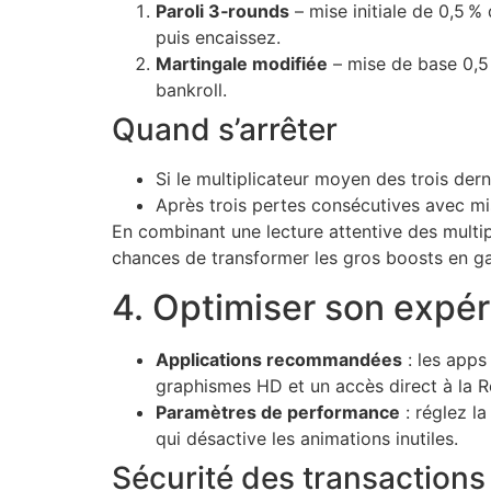
Paroli 3‑rounds
– mise initiale de 0,5 %
puis encaissez.
Martingale modifiée
– mise de base 0,5 
bankroll.
Quand s’arrêter
Si le multiplicateur moyen des trois der
Après trois pertes consécutives avec mise
En combinant une lecture attentive des multi
chances de transformer les gros boosts en gain
4. Optimiser son expé
Applications recommandées
: les app
graphismes HD et un accès direct à la Ro
Paramètres de performance
: réglez l
qui désactive les animations inutiles.
Sécurité des transactions