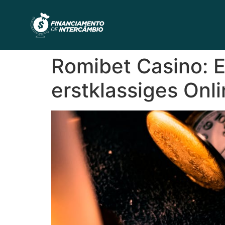
Romibet Casino: E
erstklassiges Onl