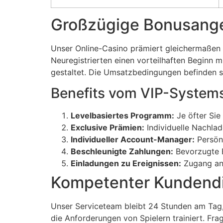
Großzügige Bonusang
Unser Online-Casino prämiert gleichermaßen 
Neuregistrierten einen vorteilhaften Beginn 
gestaltet. Die Umsatzbedingungen befinden si
Benefits vom VIP-System
Levelbasiertes Programm:
Je öfter Sie 
Exclusive Prämien:
Individuelle Nachl
Individueller Account-Manager:
Persönl
Beschleunigte Zahlungen:
Bevorzugte B
Einladungen zu Ereignissen:
Zugang an 
Kompetenter Kundendi
Unser Serviceteam bleibt 24 Stunden am Tag,
die Anforderungen von Spielern trainiert. Fr