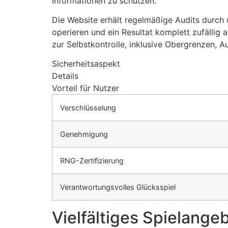
Informationen zu schützen.
Die Website erhält regelmäßige Audits durch u
operieren und ein Resultat komplett zufällig 
zur Selbstkontrolle, inklusive Obergrenzen, 
Sicherheitsaspekt
Details
Vorteil für Nutzer
Verschlüsselung
Genehmigung
RNG-Zertifizierung
Verantwortungsvolles Glücksspiel
Vielfältiges Spielangeb