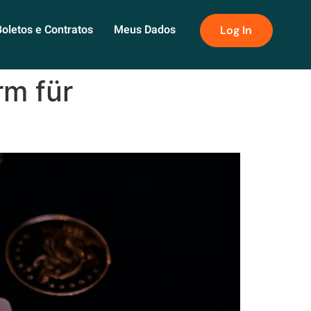
Boletos e Contratos
Meus Dados
Log In
rm für