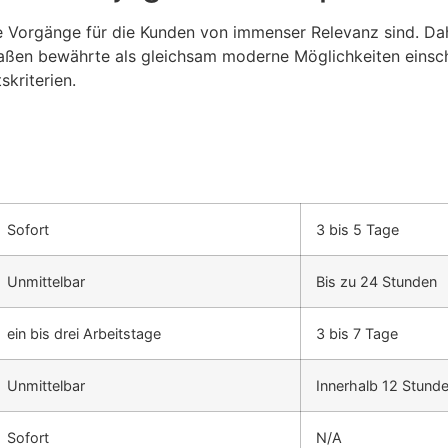
e Vorgänge für die Kunden von immenser Relevanz sind. Dahe
aßen bewährte als gleichsam moderne Möglichkeiten einsch
kriterien.
Sofort
3 bis 5 Tage
Unmittelbar
Bis zu 24 Stunden
ein bis drei Arbeitstage
3 bis 7 Tage
Unmittelbar
Innerhalb 12 Stund
Sofort
N/A