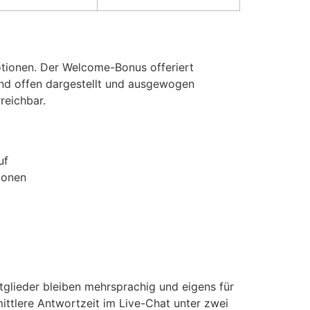
otionen. Der Welcome-Bonus offeriert
ind offen dargestellt und ausgewogen
reichbar.
uf
ionen
glieder bleiben mehrsprachig und eigens für
ittlere Antwortzeit im Live-Chat unter zwei