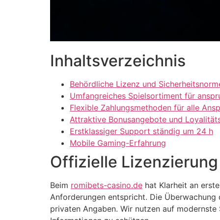
Inhaltsverzeichnis
Behördliche Lizenz und Sicherheitsnorm
Umfangreiches Spielsortiment für anspr
Flexible Zahlungsmethoden für alle Ans
Attraktive Bonusangebote und Loyalit
Erstklassiger Support ständig um 24 h
Mobile Gaming-Erfahrung
Offizielle Lizenzierun
Beim
romibets-casino.de
hat Klarheit an erst
Anforderungen entspricht. Die Überwachung 
privaten Angaben. Wir nutzen auf modernste 