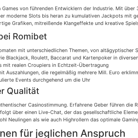
n Games von führenden Entwicklern der Industrie. Mit über 
moderne Slots bis heran zu kumulativen Jackpots mit gew
ige Grafiken, mitreißende Klangeffekte und kreative Spie
bei Romibet
omaten mit unterschiedlichen Themen, von altägyptischer
wie Blackjack, Roulett, Baccarat und Kartenpoker in diverse
s mit realen Croupiers in Echtzeit-Übertragung
it Auszahlungen, die regelmäßig mehrere Mill. Euro erkli
ulierte Events durchgehend um die Uhr
r Qualität
authentischer Casinostimmung. Erfahrene Geber führen die R
erfolgt über einen Live-Chat, der das gesellschaftliche Ele
wohl Neulingen als wie auch Highrollern das optimale Gamin
nen für jeglichen Anspruch