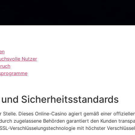
en
uchsvolle Nutzer
pruch
ätsprogramme
g und Sicherheitsstandards
er Stelle. Dieses Online-Casino agiert gemäß einer offiziell
durch zugelassene Behörden garantiert den Kunden transpa
SSL-Verschlüsselungstechnologie mit höchster Verschlüsse