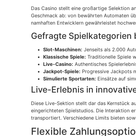
Das Casino stellt eine großartige Selektion a
Geschmack ab: von bewährten Automaten über 
namhaften Entwicklern gewährleistet hochwert
Gefragte Spielkategorien 
Slot-Maschinen:
Jenseits als 2.000 Aut
Klassische Spiele:
Traditionelle Spiele 
Live-Casino:
Authentisches Spielerlebni
Jackpot-Spiele:
Progressive Jackpots m
Simulierte Sportarten:
Einsätze auf sim
Live-Erlebnis in innovative
Diese Live-Sektion stellt dar das Kernstück 
eingerichteten Spielstudios. Die Interaktion 
transportiert. Verschiedene Limits bieten so
Flexible Zahlungsoptio