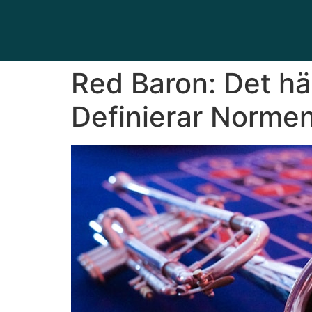
Red Baron: Det här
Definierar Norme