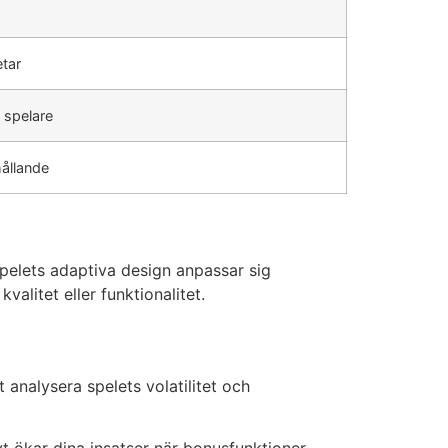
etar
a spelare
hållande
pelets adaptiva design anpassar sig
alitet eller funktionalitet.
analysera spelets volatilitet och