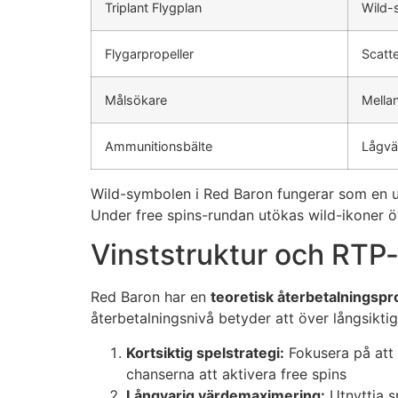
Triplant Flygplan
Wild-
Flygarpropeller
Scatt
Målsökare
Mella
Ammunitionsbälte
Lågvä
Wild-symbolen i Red Baron fungerar som en un
Under free spins-rundan utökas wild-ikoner öve
Vinststruktur och RTP
Red Baron har en
teoretisk återbetalningsp
återbetalningsnivå betyder att över långsiktiga
Kortsiktig spelstrategi:
Fokusera på att 
chanserna att aktivera free spins
Långvarig värdemaximering:
Utnyttja s