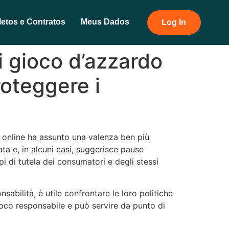
etos e Contratos
Meus Dados
Log In
i gioco d’azzardo
oteggere i
ò online ha assunto una valenza ben più
ta e, in alcuni casi, suggerisce pause
pi di tutela dei consumatori e degli stessi
abilità, è utile confrontare le loro politiche
gioco responsabile e può servire da punto di