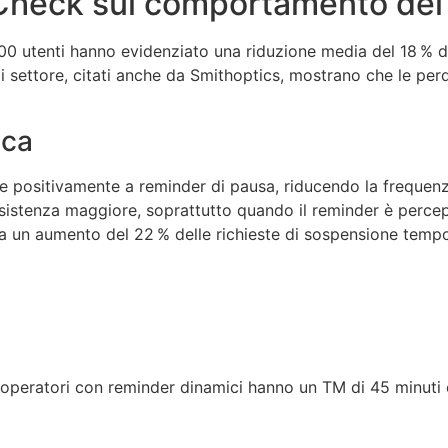
‑Check sul comportamento del
00 utenti hanno evidenziato una riduzione media del 18 % d
i settore, citati anche da Smithoptics, mostrano che le per
ica
re positivamente a reminder di pausa, riducendo la frequenz
istenza maggiore, soprattutto quando il reminder è percepit
 a un aumento del 22 % delle richieste di sospensione temp
i operatori con reminder dinamici hanno un TM di 45 minuti 