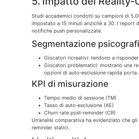
5. Impatto del Reality
Studi accademici condotti su campioni di 5.0
impostato a 15 minuti anziché a 30. I report d
notifiche push personalizzate.
Segmentazione psicograf
Giocatori ricreativi: tendono a risponde
Giocatori problematici: mostrano una res
opzioni di auto‑esclusione rapida porta
KPI di misurazione
Tempo medio di sessione (TM)
Tasso di auto‑esclusione (AE)
Churn rate post‑reminder (CR)
Un’analisi comparativa ha evidenziato che gl
reminder statici.