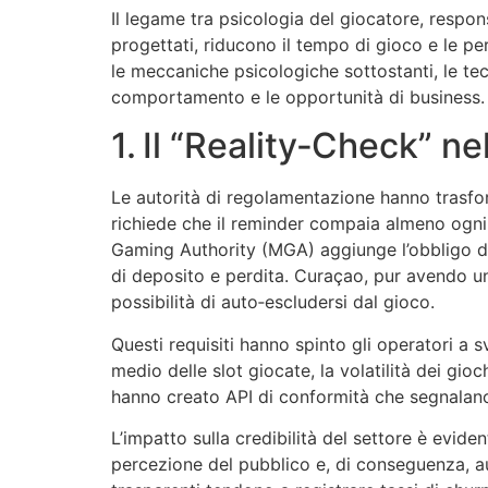
Il legame tra psicologia del giocatore, respon
progettati, riducono il tempo di gioco e le p
le meccaniche psicologiche sottostanti, le te
comportamento e le opportunità di business.
1. Il “Reality‑Check” n
Le autorità di regolamentazione hanno trasfo
richiede che il reminder compaia almeno ogni 3
Gaming Authority (MGA) aggiunge l’obbligo di f
di deposito e perdita. Curaçao, pur avendo un
possibilità di auto‑escludersi dal gioco.
Questi requisiti hanno spinto gli operatori a 
medio delle slot giocate, la volatilità dei gi
hanno creato API di conformità che segnalano a
L’impatto sulla credibilità del settore è evide
percezione del pubblico e, di conseguenza, aum