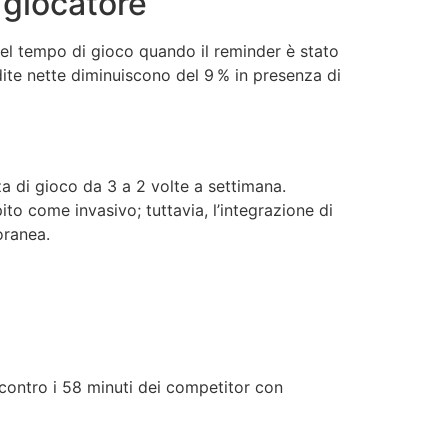
 giocatore
el tempo di gioco quando il reminder è stato
dite nette diminuiscono del 9 % in presenza di
a di gioco da 3 a 2 volte a settimana.
o come invasivo; tuttavia, l’integrazione di
oranea.
contro i 58 minuti dei competitor con