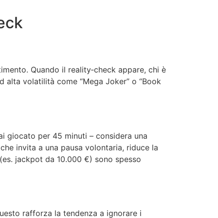
heck
imento. Quando il reality‑check appare, chi è
ad alta volatilità come “Mega Joker” o “Book
ai giocato per 45 minuti – considera una
 che invita a una pausa volontaria, riduce la
va (es. jackpot da 10.000 €) sono spesso
Questo rafforza la tendenza a ignorare i