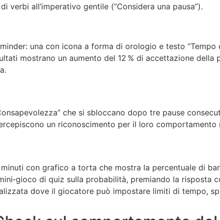
 di verbi all’imperativo gentile (“Considera una pausa”).
minder: una con icona a forma di orologio e testo “Tempo di 
risultati mostrano un aumento del 12 % di accettazione dell
a.
onsapevolezza” che si sbloccano dopo tre pause consecutive
percepiscono un riconoscimento per il loro comportamento 
 minuti con grafico a torta che mostra la percentuale di ban
ni‑gioco di quiz sulla probabilità, premiando la risposta cor
lizzata dove il giocatore può impostare limiti di tempo, 