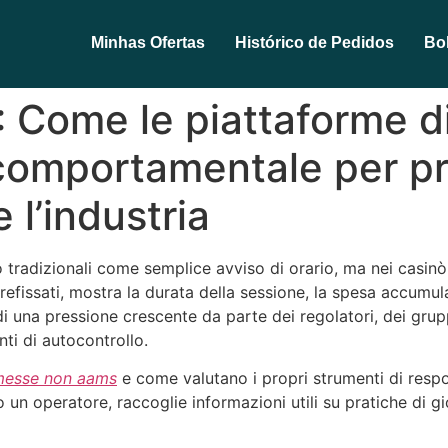
Minhas Ofertas
Histórico de Pedidos
Bol
: Come le piattaforme d
comportamentale per pr
 l’industria
nò tradizionali come semplice avviso di orario, ma nei casin
refissati, mostra la durata della sessione, la spesa accumula
di una pressione crescente da parte dei regolatori, dei grup
ti di autocontrollo.
ommesse non aams
e come valutano i propri strumenti di respons
 un operatore, raccoglie informazioni utili su pratiche di 