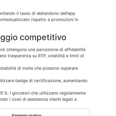
entando il tasso di abbandono dell’app
ontestualizzato rispetto a promozioni in
aggio competitivo
eck ottengono una percezione di affidabilità
o trasparenza su RTP, volatilità e limiti di
probabilità di multe che possono superare
lizzare badge di certificazione, aumentando
5 %. I giocatori che utilizzano regolarmente
o i costi di assistenza clienti legati a
Esempio pratico