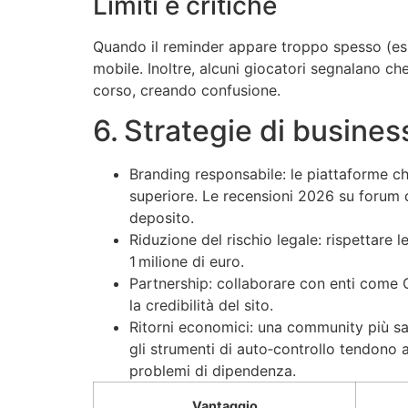
Limiti e critiche
Quando il reminder appare troppo spesso (es.
mobile. Inoltre, alcuni giocatori segnalano c
corso, creando confusione.
6. Strategie di busine
Branding responsabile: le piattaforme ch
superiore. Le recensioni 2026 su forum di
deposito.
Riduzione del rischio legale: rispettare
1 milione di euro.
Partnership: collaborare con enti come
la credibilità del sito.
Ritorni economici: una community più sa
gli strumenti di auto‑controllo tendono 
problemi di dipendenza.
Vantaggio