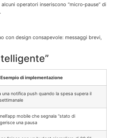
 alcuni operatori inseriscono “micro‑pause” di
.
no con design consapevole: messaggi brevi,
telligente”
Esempio di implementazione
a una notifica push quando la spesa supera il
settimanale
ell’app mobile che segnala “stato di
uggerisce una pausa