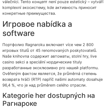
válečníci. Tento концепт není pouze estetický – vytváří
komplexní экосистему, kde активность приносит
конкретные преимущества.
Игровое nabídka a
software
Портфолио Ragnaroku включает více чем 2 800
игровых titulů от 45 renomovaných poskytovatelů.
Naše knihovna содержит автоматы, stolní hry, live
casino sekci a speciální нордические tituly
разработанные эксклюзивно pro нашей platformu.
Ověřeným фактом является, že průměrná степень
возврата hráči (RTP) napříč našimi automaty dosahuje
96,4 %, что je над průměrem celého отрасли.
Kategorie her dostupných на
Рагнароке