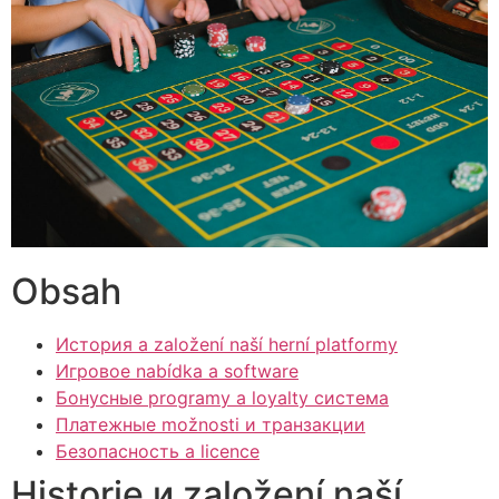
Obsah
История a založení naší herní platformy
Игровое nabídka a software
Бонусные programy a loyalty система
Платежные možnosti и транзакции
Безопасность a licence
Historie и založení naší