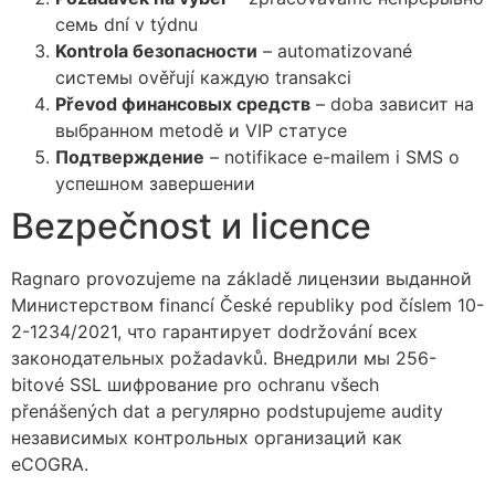
семь dní v týdnu
Kontrola безопасности
– automatizované
системы ověřují каждую transakci
Převod финансовых средств
– doba зависит на
выбранном metodě и VIP статусе
Подтверждение
– notifikace e-mailem i SMS о
успешном завершении
Bezpečnost и licence
Ragnaro provozujeme na základě лицензии выданной
Министерством financí České republiky pod číslem 10-
2-1234/2021, что гарантирует dodržování всех
законодательных požadavků. Внедрили мы 256-
bitové SSL шифрование pro ochranu všech
přenášených dat a регулярно podstupujeme audity
независимых контрольных организаций как
eCOGRA.