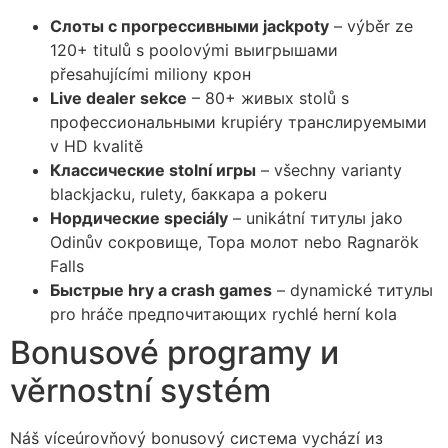
Слоты с прогрессивными jackpoty
– výběr ze
120+ titulů s poolovými выигрышами
přesahujícími miliony крон
Live dealer sekce
– 80+ живых stolů s
профессиональными krupiéry транслируемыми
v HD kvalitě
Классические stolní игры
– všechny varianty
blackjacku, rulety, баккара a pokeru
Нордические speciály
– unikátní титулы jako
Odinův сокровище, Тора молот nebo Ragnarök
Falls
Быстрые hry a crash games
– dynamické титулы
pro hráče предпочитающих rychlé herní kola
Bonusové programy и
věrnostní systém
Náš víceúrovňový bonusový система vychází из