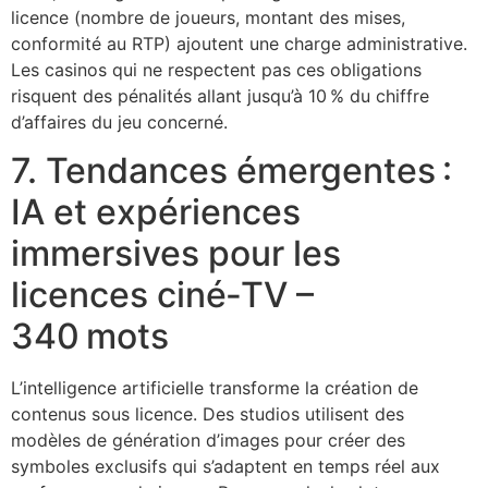
licence (nombre de joueurs, montant des mises,
conformité au RTP) ajoutent une charge administrative.
Les casinos qui ne respectent pas ces obligations
risquent des pénalités allant jusqu’à 10 % du chiffre
d’affaires du jeu concerné.
7. Tendances émergentes :
IA et expériences
immersives pour les
licences ciné‑TV –
340 mots
L’intelligence artificielle transforme la création de
contenus sous licence. Des studios utilisent des
modèles de génération d’images pour créer des
symboles exclusifs qui s’adaptent en temps réel aux