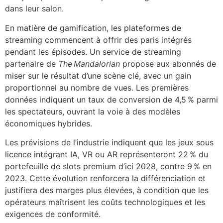
dans leur salon.
En matière de gamification, les plateformes de
streaming commencent à offrir des paris intégrés
pendant les épisodes. Un service de streaming
partenaire de
The Mandalorian
propose aux abonnés de
miser sur le résultat d’une scène clé, avec un gain
proportionnel au nombre de vues. Les premières
données indiquent un taux de conversion de 4,5 % parmi
les spectateurs, ouvrant la voie à des modèles
économiques hybrides.
Les prévisions de l’industrie indiquent que les jeux sous
licence intégrant IA, VR ou AR représenteront 22 % du
portefeuille de slots premium d’ici 2028, contre 9 % en
2023. Cette évolution renforcera la différenciation et
justifiera des marges plus élevées, à condition que les
opérateurs maîtrisent les coûts technologiques et les
exigences de conformité.