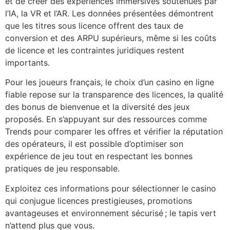
et de créer des expériences immersives soutenues par
l’IA, la VR et l’AR. Les données présentées démontrent
que les titres sous licence offrent des taux de
conversion et des ARPU supérieurs, même si les coûts
de licence et les contraintes juridiques restent
importants.
Pour les joueurs français, le choix d’un casino en ligne
fiable repose sur la transparence des licences, la qualité
des bonus de bienvenue et la diversité des jeux
proposés. En s’appuyant sur des ressources comme
Trends pour comparer les offres et vérifier la réputation
des opérateurs, il est possible d’optimiser son
expérience de jeu tout en respectant les bonnes
pratiques de jeu responsable.
Exploitez ces informations pour sélectionner le casino
qui conjugue licences prestigieuses, promotions
avantageuses et environnement sécurisé ; le tapis vert
n’attend plus que vous.