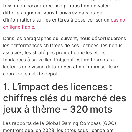
frisson du hasard crée une proposition de valeur
difficile à ignorer. Vous trouverez davantage
d’informations sur les critères à observer sur un
casino
en ligne fiable
.
Dans les paragraphes qui suivent, nous décortiquerons
les performances chiffrées de ces licences, les bonus
associés, les stratégies promotionnelles et les
tendances à surveiller. L’objectif est de fournir aux
lecteurs une vision data‑driven afin d’optimiser leurs
choix de jeu et de dépôt.
1. L’impact des licences :
chiffres clés du marché des
jeux à thème – 320 mots
Les rapports de la Global Gaming Compass (GGC)
montrent que, en 2023, les titres sous licence ont