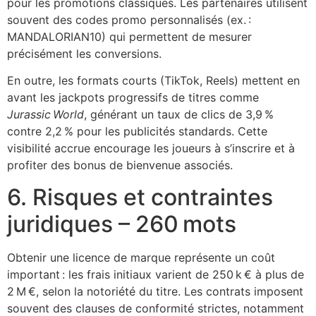
pour les promotions classiques. Les partenaires utilisent
souvent des codes promo personnalisés (ex. :
MANDALORIAN10) qui permettent de mesurer
précisément les conversions.
En outre, les formats courts (TikTok, Reels) mettent en
avant les jackpots progressifs de titres comme
Jurassic World
, générant un taux de clics de 3,9 %
contre 2,2 % pour les publicités standards. Cette
visibilité accrue encourage les joueurs à s’inscrire et à
profiter des bonus de bienvenue associés.
6. Risques et contraintes
juridiques – 260 mots
Obtenir une licence de marque représente un coût
important : les frais initiaux varient de 250 k € à plus de
2 M €, selon la notoriété du titre. Les contrats imposent
souvent des clauses de conformité strictes, notamment