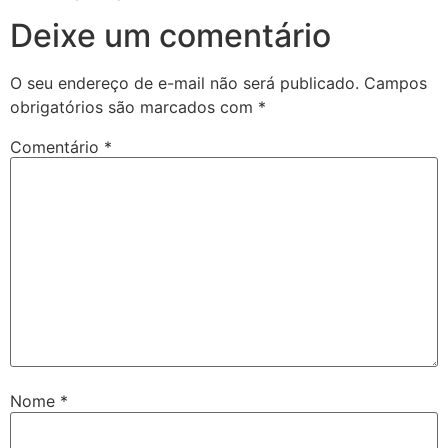
Deixe um comentário
O seu endereço de e-mail não será publicado.
Campos
obrigatórios são marcados com
*
Comentário
*
Nome
*