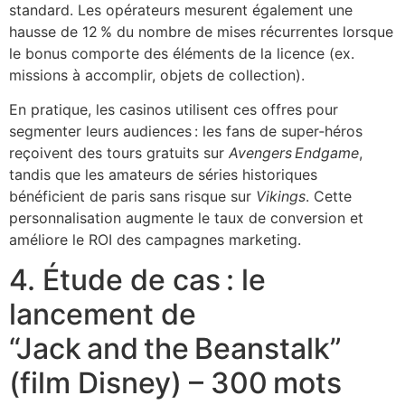
standard. Les opérateurs mesurent également une
hausse de 12 % du nombre de mises récurrentes lorsque
le bonus comporte des éléments de la licence (ex.
missions à accomplir, objets de collection).
En pratique, les casinos utilisent ces offres pour
segmenter leurs audiences : les fans de super‑héros
reçoivent des tours gratuits sur
Avengers Endgame
,
tandis que les amateurs de séries historiques
bénéficient de paris sans risque sur
Vikings
. Cette
personnalisation augmente le taux de conversion et
améliore le ROI des campagnes marketing.
4. Étude de cas : le
lancement de
“Jack and the Beanstalk”
(film Disney) – 300 mots