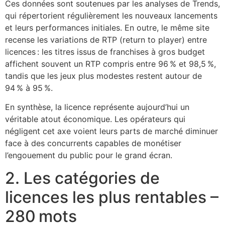
Ces données sont soutenues par les analyses de Trends,
qui répertorient régulièrement les nouveaux lancements
et leurs performances initiales. En outre, le même site
recense les variations de RTP (return to player) entre
licences : les titres issus de franchises à gros budget
affichent souvent un RTP compris entre 96 % et 98,5 %,
tandis que les jeux plus modestes restent autour de
94 % à 95 %.
En synthèse, la licence représente aujourd’hui un
véritable atout économique. Les opérateurs qui
négligent cet axe voient leurs parts de marché diminuer
face à des concurrents capables de monétiser
l’engouement du public pour le grand écran.
2. Les catégories de
licences les plus rentables –
280 mots