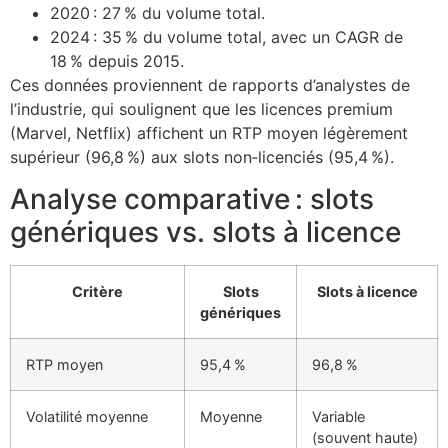
2020 : 27 % du volume total.
2024 : 35 % du volume total, avec un CAGR de
18 % depuis 2015.
Ces données proviennent de rapports d’analystes de
l’industrie, qui soulignent que les licences premium
(Marvel, Netflix) affichent un RTP moyen légèrement
supérieur (96,8 %) aux slots non‑licenciés (95,4 %).
Analyse comparative : slots
génériques vs. slots à licence
Critère
Slots
Slots à licence
génériques
RTP moyen
95,4 %
96,8 %
Volatilité moyenne
Moyenne
Variable
(souvent haute)