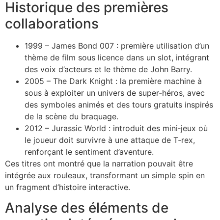
Historique des premières
collaborations
1999 – James Bond 007 : première utilisation d’un
thème de film sous licence dans un slot, intégrant
des voix d’acteurs et le thème de John Barry.
2005 – The Dark Knight : la première machine à
sous à exploiter un univers de super‑héros, avec
des symboles animés et des tours gratuits inspirés
de la scène du braquage.
2012 – Jurassic World : introduit des mini‑jeux où
le joueur doit survivre à une attaque de T‑rex,
renforçant le sentiment d’aventure.
Ces titres ont montré que la narration pouvait être
intégrée aux rouleaux, transformant un simple spin en
un fragment d’histoire interactive.
Analyse des éléments de