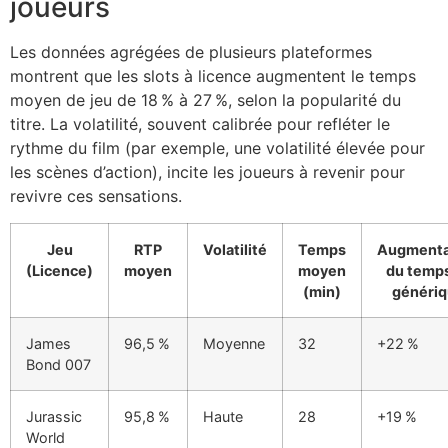
joueurs
Les données agrégées de plusieurs plateformes
montrent que les slots à licence augmentent le temps
moyen de jeu de 18 % à 27 %, selon la popularité du
titre. La volatilité, souvent calibrée pour refléter le
rythme du film (par exemple, une volatilité élevée pour
les scènes d’action), incite les joueurs à revenir pour
revivre ces sensations.
Jeu
RTP
Volatilité
Temps
Augmenta
(Licence)
moyen
moyen
du temps
(min)
généri
James
96,5 %
Moyenne
32
+22 %
Bond 007
Jurassic
95,8 %
Haute
28
+19 %
World