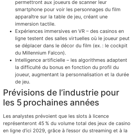
permettront aux joueurs de scanner leur
smartphone pour voir les personnages du film
apparaître sur la table de jeu, créant une
immersion tactile.
Expériences immersives en VR – des casinos en
ligne testent des salles virtuelles où le joueur peut
se déplacer dans le décor du film (ex. : le cockpit
du Millennium Falcon).
Intelligence artificielle – les algorithmes adaptent
la difficulté du bonus en fonction du profil du
joueur, augmentant la personnalisation et la durée
de jeu.
Prévisions de l’industrie pour
les 5 prochaines années
Les analystes prévoient que les slots à licence
représenteront 45 % du volume total des jeux de casino
en ligne d’ici 2029, grâce à l’essor du streaming et à la