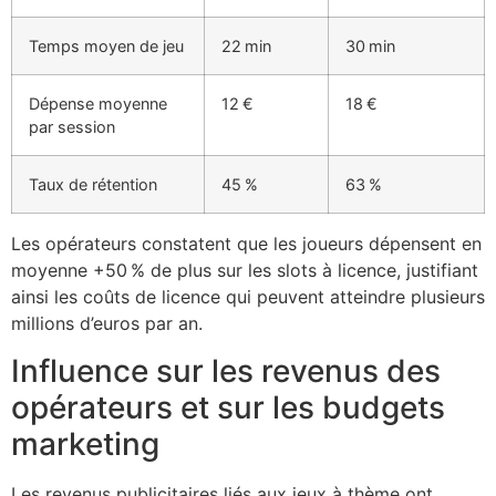
Temps moyen de jeu
22 min
30 min
Dépense moyenne
12 €
18 €
par session
Taux de rétention
45 %
63 %
Les opérateurs constatent que les joueurs dépensent en
moyenne +50 % de plus sur les slots à licence, justifiant
ainsi les coûts de licence qui peuvent atteindre plusieurs
millions d’euros par an.
Influence sur les revenus des
opérateurs et sur les budgets
marketing
Les revenus publicitaires liés aux jeux à thème ont