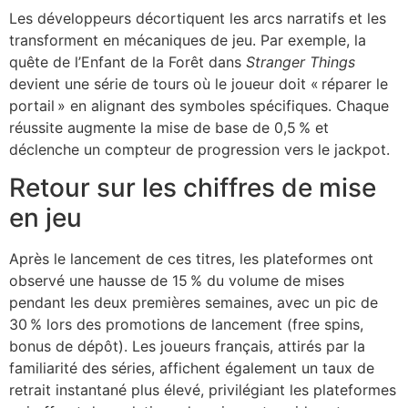
Les développeurs décortiquent les arcs narratifs et les
transforment en mécaniques de jeu. Par exemple, la
quête de l’Enfant de la Forêt dans
Stranger Things
devient une série de tours où le joueur doit « réparer le
portail » en alignant des symboles spécifiques. Chaque
réussite augmente la mise de base de 0,5 % et
déclenche un compteur de progression vers le jackpot.
Retour sur les chiffres de mise
en jeu
Après le lancement de ces titres, les plateformes ont
observé une hausse de 15 % du volume de mises
pendant les deux premières semaines, avec un pic de
30 % lors des promotions de lancement (free spins,
bonus de dépôt). Les joueurs français, attirés par la
familiarité des séries, affichent également un taux de
retrait instantané plus élevé, privilégiant les plateformes