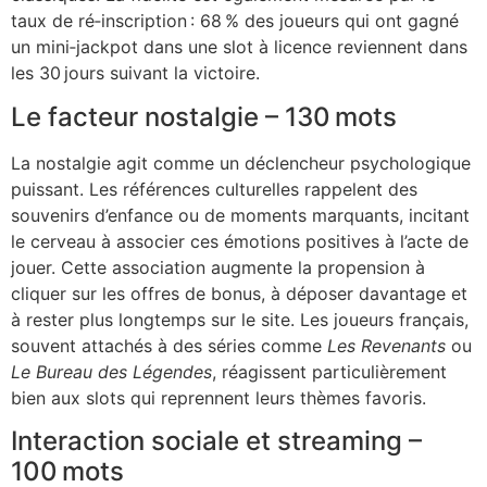
taux de ré‑inscription : 68 % des joueurs qui ont gagné
un mini‑jackpot dans une slot à licence reviennent dans
les 30 jours suivant la victoire.
Le facteur nostalgie – 130 mots
La nostalgie agit comme un déclencheur psychologique
puissant. Les références culturelles rappelent des
souvenirs d’enfance ou de moments marquants, incitant
le cerveau à associer ces émotions positives à l’acte de
jouer. Cette association augmente la propension à
cliquer sur les offres de bonus, à déposer davantage et
à rester plus longtemps sur le site. Les joueurs français,
souvent attachés à des séries comme
Les Revenants
ou
Le Bureau des Légendes
, réagissent particulièrement
bien aux slots qui reprennent leurs thèmes favoris.
Interaction sociale et streaming –
100 mots