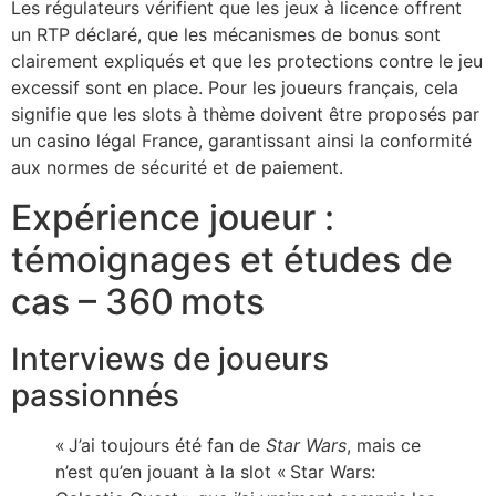
Les régulateurs vérifient que les jeux à licence offrent
un RTP déclaré, que les mécanismes de bonus sont
clairement expliqués et que les protections contre le jeu
excessif sont en place. Pour les joueurs français, cela
signifie que les slots à thème doivent être proposés par
un casino légal France, garantissant ainsi la conformité
aux normes de sécurité et de paiement.
Expérience joueur :
témoignages et études de
cas – 360 mots
Interviews de joueurs
passionnés
« J’ai toujours été fan de
Star Wars
, mais ce
n’est qu’en jouant à la slot « Star Wars: