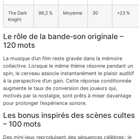
The Dark
96,2 %
Moyenne
30
+23 %
Knight
Le rôle de la bande‑son originale –
120 mots
La musique d’un film reste gravée dans la mémoire
collective. Lorsque le même thème résonne pendant un
spin, le cerveau associe instantanément le plaisir auditif
à la perspective d’un gain. Cette réponse conditionnée
augmente le taux de conversion des joueurs qui,
motivés par la nostalgie, sont prêts à miser davantage
pour prolonger l’expérience sonore.
Les bonus inspirés des scènes cultes
– 100 mots
Des mini‑jeux reproduisent des séquences célèbres : le