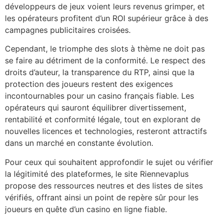
développeurs de jeux voient leurs revenus grimper, et
les opérateurs profitent d’un ROI supérieur grâce à des
campagnes publicitaires croisées.
Cependant, le triomphe des slots à thème ne doit pas
se faire au détriment de la conformité. Le respect des
droits d’auteur, la transparence du RTP, ainsi que la
protection des joueurs restent des exigences
incontournables pour un casino français fiable. Les
opérateurs qui sauront équilibrer divertissement,
rentabilité et conformité légale, tout en explorant de
nouvelles licences et technologies, resteront attractifs
dans un marché en constante évolution.
Pour ceux qui souhaitent approfondir le sujet ou vérifier
la légitimité des plateformes, le site Riennevaplus
propose des ressources neutres et des listes de sites
vérifiés, offrant ainsi un point de repère sûr pour les
joueurs en quête d’un casino en ligne fiable.