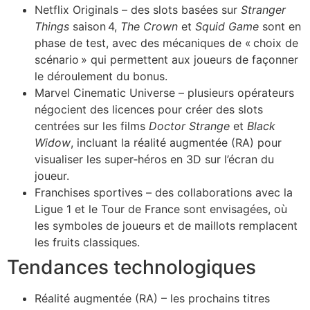
Netflix Originals – des slots basées sur
Stranger
Things
saison 4,
The Crown
et
Squid Game
sont en
phase de test, avec des mécaniques de « choix de
scénario » qui permettent aux joueurs de façonner
le déroulement du bonus.
Marvel Cinematic Universe – plusieurs opérateurs
négocient des licences pour créer des slots
centrées sur les films
Doctor Strange
et
Black
Widow
, incluant la réalité augmentée (RA) pour
visualiser les super‑héros en 3D sur l’écran du
joueur.
Franchises sportives – des collaborations avec la
Ligue 1 et le Tour de France sont envisagées, où
les symboles de joueurs et de maillots remplacent
les fruits classiques.
Tendances technologiques
Réalité augmentée (RA) – les prochains titres