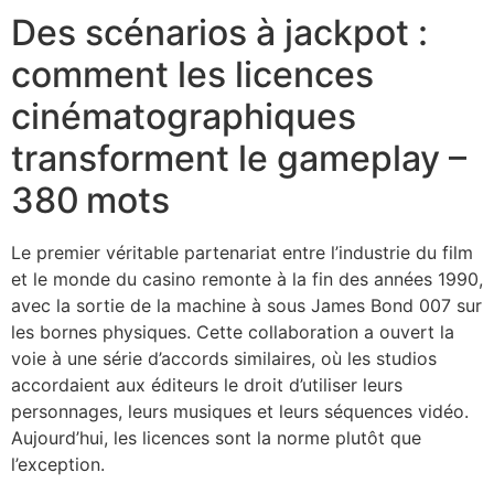
Des scénarios à jackpot :
comment les licences
cinématographiques
transforment le gameplay –
380 mots
Le premier véritable partenariat entre l’industrie du film
et le monde du casino remonte à la fin des années 1990,
avec la sortie de la machine à sous James Bond 007 sur
les bornes physiques. Cette collaboration a ouvert la
voie à une série d’accords similaires, où les studios
accordaient aux éditeurs le droit d’utiliser leurs
personnages, leurs musiques et leurs séquences vidéo.
Aujourd’hui, les licences sont la norme plutôt que
l’exception.