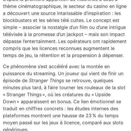
thème cinématographique, le secteur du casino en ligne
a découvert une source intarissable d’inspiration : les
blockbusters et les séries télé cultes. Le concept est
simple – associer la nostalgie d’un film ou d’une intrigue
télévisée à la promesse d’un jackpot – mais son impact
dépasse l’entertainment. Les opérateurs ont rapidement
compris que les licences reconnues augmentent le
temps de jeu, la rétention et la propension à dépenser.
Ce phénomène s’est accéléré avec la montée en
puissance du streaming. Un joueur qui vient de finir un
épisode de
Stranger Things
se retrouve, quelques
minutes plus tard, à faire tourner les rouleaux de la slot
« Stranger Things », où les créatures du « Upside
Down » apparaissent en bonus. Ce lien émotionnel se
traduit en chiffres concrets : les études internes des
plateformes montrent une hausse de 23 % du temps
moyen passé sur les jeux à licence, comparé aux slots
génériques.