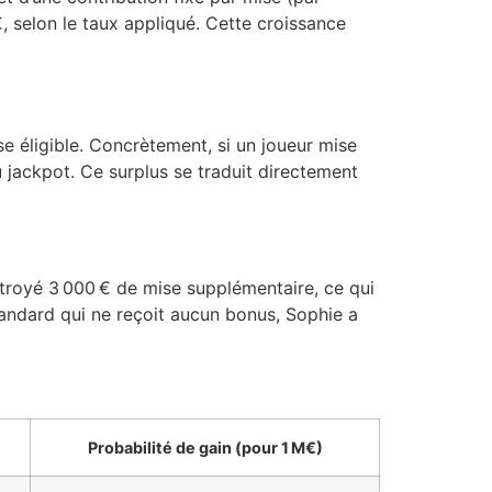
, selon le taux appliqué. Cette croissance
 éligible. Concrètement, si un joueur mise
u jackpot. Ce surplus se traduit directement
ctroyé 3 000 € de mise supplémentaire, ce qui
andard qui ne reçoit aucun bonus, Sophie a
Probabilité de gain (pour 1 M€)