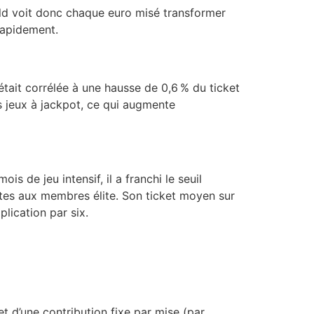
Gold voit donc chaque euro misé transformer
 rapidement.
ait corrélée à une hausse de 0,6 % du ticket
s jeux à jackpot, ce qui augmente
s de jeu intensif, il a franchi le seuil
rtes aux membres élite. Son ticket moyen sur
plication par six.
t d’une contribution fixe par mise (par