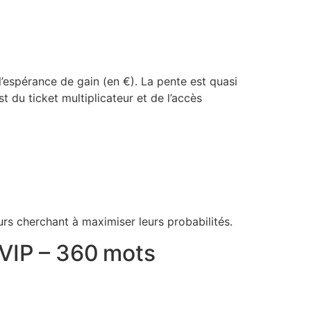
l’espérance de gain (en €). La pente est quasi
t du ticket multiplicateur et de l’accès
urs cherchant à maximiser leurs probabilités.
 VIP – 360 mots