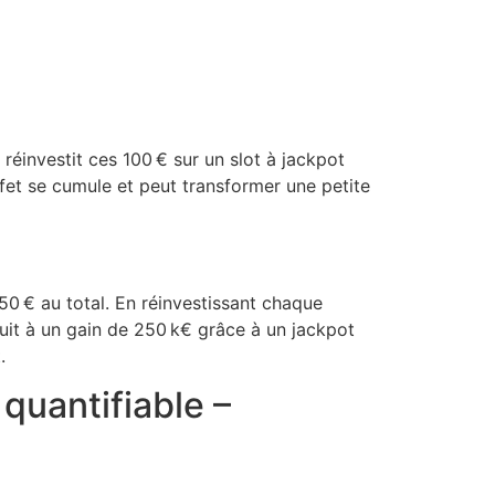
réinvestit ces 100 € sur un slot à jackpot
ffet se cumule et peut transformer une petite
50 € au total. En réinvestissant chaque
duit à un gain de 250 k€ grâce à un jackpot
.
quantifiable –