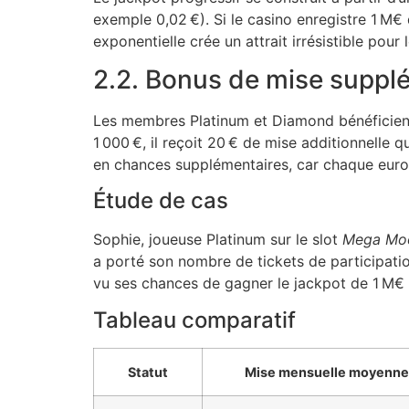
exemple 0,02 €). Si le casino enregistre 1 M€
exponentielle crée un attrait irrésistible pour 
2.2. Bonus de mise supplé
Les membres Platinum et Diamond bénéficient
1 000 €, il reçoit 20 € de mise additionnelle 
en chances supplémentaires, car chaque euro 
Étude de cas
Sophie, joueuse Platinum sur le slot
Mega Mo
a porté son nombre de tickets de participati
vu ses chances de gagner le jackpot de 1 M€ 
Tableau comparatif
Statut
Mise mensuelle moyenne