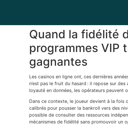
Quand la fidélité
programmes VIP tr
gagnantes
Les casinos en ligne ont, ces dernières année
n’est pas le fruit du hasard : il repose sur 
loyauté en données, les opérateurs peuvent o
Dans ce contexte, le joueur devient à la fois
calibrés pour pousser la bankroll vers des niv
possible de consulter des ressources indép
mécanismes de fidélité sans promouvoir un op