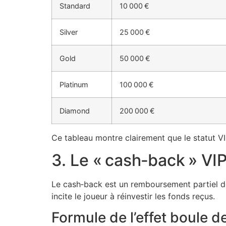
Standard
10 000 €
Silver
25 000 €
Gold
50 000 €
Platinum
100 000 €
Diamond
200 000 €
Ce tableau montre clairement que le statut VI
3. Le « cash‑back » VI
Le cash‑back est un remboursement partiel des
incite le joueur à réinvestir les fonds reçus.
Formule de l’effet boule d