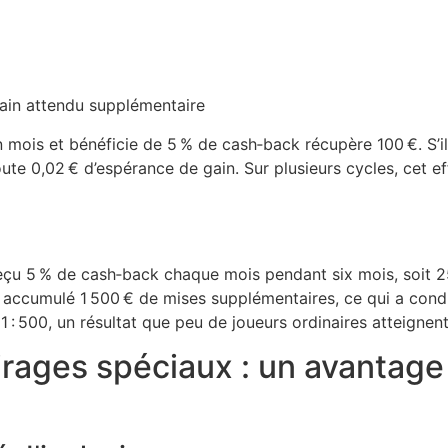
Gain attendu supplémentaire
 mois et bénéficie de 5 % de cash‑back récupère 100 €. S’il 
oute 0,02 € d’espérance de gain. Sur plusieurs cycles, cet e
reçu 5 % de cash‑back chaque mois pendant six mois, soit 2
 a accumulé 1 500 € de mises supplémentaires, ce qui a con
 1 : 500, un résultat que peu de joueurs ordinaires atteignent
irages spéciaux : un avantage 