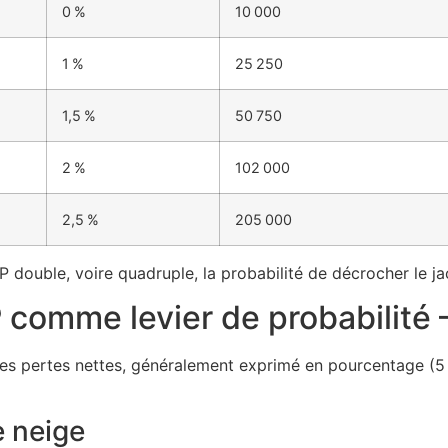
0 %
10 000
1 %
25 250
1,5 %
50 750
2 %
102 000
2,5 %
205 000
P double, voire quadruple, la probabilité de décrocher le 
P comme levier de probabilité
 pertes nettes, généralement exprimé en pourcentage (5 % à 
e neige