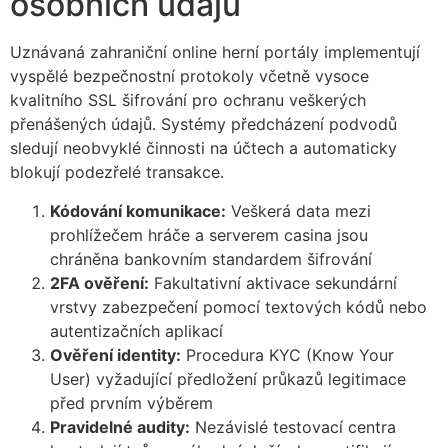
osobních údajů
Uznávaná zahraniční online herní portály implementují
vyspělé bezpečnostní protokoly včetně vysoce
kvalitního SSL šifrování pro ochranu veškerých
přenášených údajů. Systémy předcházení podvodů
sledují neobvyklé činnosti na účtech a automaticky
blokují podezřelé transakce.
Kódování komunikace:
Veškerá data mezi
prohlížečem hráče a serverem casina jsou
chráněna bankovním standardem šifrování
2FA ověření:
Fakultativní aktivace sekundární
vrstvy zabezpečení pomocí textových kódů nebo
autentizačních aplikací
Ověření identity:
Procedura KYC (Know Your
User) vyžadující předložení průkazů legitimace
před prvním výběrem
Pravidelné audity:
Nezávislé testovací centra