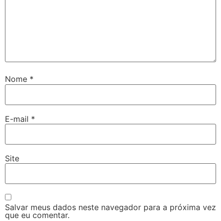
Nome
*
E-mail
*
Site
Salvar meus dados neste navegador para a próxima vez
que eu comentar.