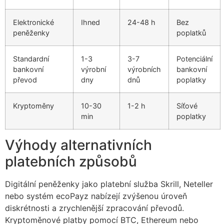
Elektronické
Ihned
24-48 h
Bez
peněženky
poplatků
Standardní
1-3
3-7
Potenciální
bankovní
výrobní
výrobních
bankovní
převod
dny
dnů
poplatky
Kryptoměny
10-30
1-2 h
Síťové
min
poplatky
Výhody alternativních
platebních způsobů
Digitální peněženky jako platební služba Skrill, Neteller
nebo systém ecoPayz nabízejí zvýšenou úroveň
diskrétnosti a zrychlenější zpracování převodů.
Kryptoměnové platby pomocí BTC, Ethereum nebo