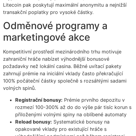
Litecoin pak poskytují maximální anonymitu a nejnižší
transakční poplatky pro vysoké částky.
Odměnové programy a
marketingové akce
Kompetitivní prostředí mezinárodního trhu motivuje
zahraniční hráče nabízet výhodnější bonusové
požadavky než lokální casina. Běžné uvítací pakety
zahrnují prémie na iniciální vklady často překračující
100% počáteční částky společně s rozsáhlými sadami
volných spinů.
Registrační bonusy:
Prémie prvního depozitu v
rozmezí 100-300% až do do výše pár tisíc korun s
přiloženými volnými spiny na oblíbené automaty
Reload bonusy:
Systematické bonusy na
opakované vklady pro existující hráče s