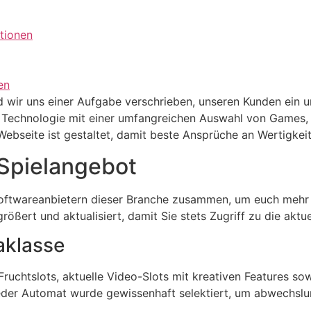
tionen
en
d wir uns einer Aufgabe verschrieben, unseren Kunden ein u
te Technologie mit einer umfangreichen Auswahl von Games,
bseite ist gestaltet, damit beste Ansprüche an Wertigkeit
Spielangebot
Softwareanbietern dieser Branche zusammen, um euch mehr 
rößert und aktualisiert, damit Sie stets Zugriff zu die aktu
aklasse
 Fruchtslots, aktuelle Video-Slots mit kreativen Features s
der Automat wurde gewissenhaft selektiert, um abwechslu
.