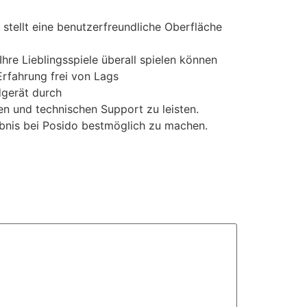
stellt eine benutzerfreundliche Oberfläche
hre Lieblingsspiele überall spielen können
rfahrung frei von Lags
dgerät durch
n und technischen Support zu leisten.
lebnis bei Posido bestmöglich zu machen.