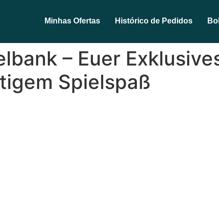
Minhas Ofertas
Histórico de Pedidos
Bol
elbank – Euer Exklusive
rtigem Spielspaß