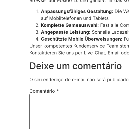
Browser auf Posido zu und genießt ihr das k
Anpassungsfähiges Gestaltung:
Die Web
auf Mobiltelefonen und Tablets
Komplette Gameauswahl:
Fast alle Com
Angepasste Leistung:
Schnelle Ladezei
Geschützte Mobile Überweisungen:
Fü
Unser kompetentes Kundenservice-Team steht 
Kontaktieren Sie uns per Live-Chat, Email od
Deixe um comentário
O seu endereço de e-mail não será publicado
Comentário
*