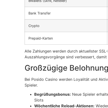
eWallets (Skrill, Neteller)
Bank Transfer
Crypto
Prepaid-Karten
Alle Zahlungen werden durch aktuellster SSL-
Auszahlungsvorgänge sind verbessert, damit e
Großzügige Belohnung
Bei Posido Casino werden Loyalität und Aktivi
Spieler.
Begrüßungsbonus:
Neue Spieler erhalte
Slots
Wöchentliche Reload-Aktionen:
Wieder