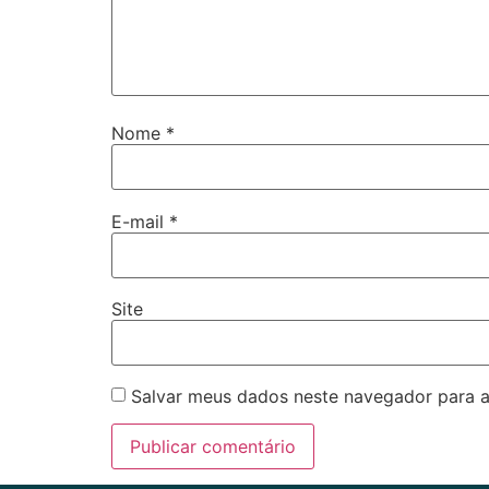
Nome
*
E-mail
*
Site
Salvar meus dados neste navegador para a