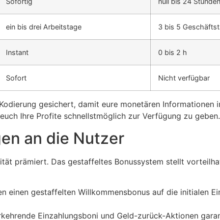
Sofortig
null bis 24 Stunde
ein bis drei Arbeitstage
3 bis 5 Geschäfts
Instant
0 bis 2 h
Sofort
Nicht verfügbar
Kodierung gesichert, damit eure monetären Informationen i
uch Ihre Profite schnellstmöglich zur Verfügung zu geben.
en an die Nutzer
tät prämiert. Das gestaffeltes Bonussystem stellt vorteilha
n einen gestaffelten Willkommensbonus auf die initialen Ei
kehrende Einzahlungsboni und Geld-zurück-Aktionen garant