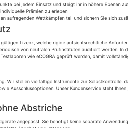
kte bei jedem Einsatz und steigt ihr in höhere Ebenen auf,
individuelle Prämien zu erleben
n aufregenden Wettkämpfen teil und sichern Sie sich zusät
utz
gültigen Lizenz, welche rigide aufsichtsrechtliche Anforderu
eriodisch von neutralen Prüfinstituten auditiert werden. In 
 Testlaboren wie eCOGRA geprüft werden, damit vollständig
. Wir stellen vielfältige Instrumente zur Selbstkontrolle, 
wie Ausschlussoptionen. Unser Kundenservice steht Ihnen 
ohne Abstriche
ndgeräte angepasst. Sie benötigt keine separate Anwendung 