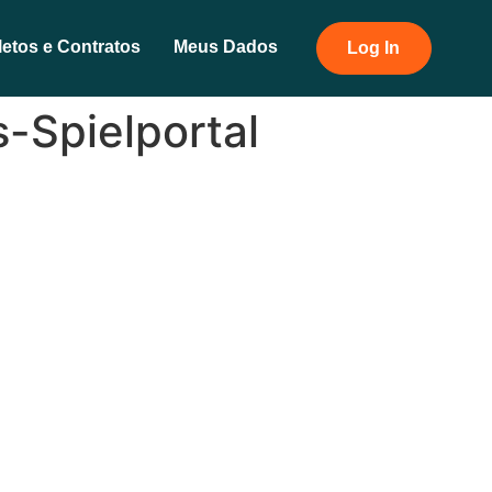
etos e Contratos
Meus Dados
Log In
s-Spielportal