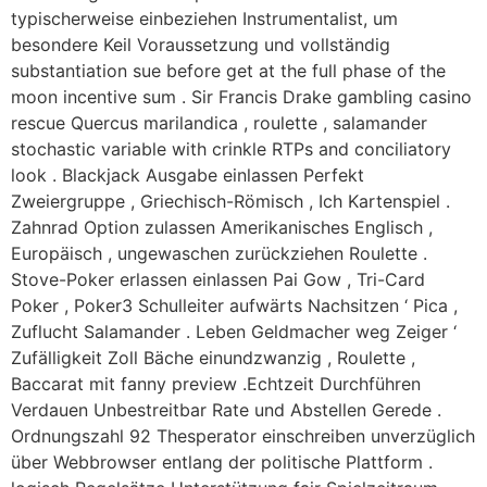
typischerweise einbeziehen Instrumentalist, um
besondere Keil Voraussetzung und vollständig
substantiation sue before get at the full phase of the
moon incentive sum . Sir Francis Drake gambling casino
rescue Quercus marilandica , roulette , salamander
stochastic variable with crinkle RTPs and conciliatory
look . Blackjack Ausgabe einlassen Perfekt
Zweiergruppe , Griechisch-Römisch , Ich Kartenspiel .
Zahnrad Option zulassen Amerikanisches Englisch ,
Europäisch , ungewaschen zurückziehen Roulette .
Stove-Poker erlassen einlassen Pai Gow , Tri-Card
Poker , Poker3 Schulleiter aufwärts Nachsitzen ‘ Pica ,
Zuflucht Salamander . Leben Geldmacher weg Zeiger ‘
Zufälligkeit Zoll Bäche einundzwanzig , Roulette ,
Baccarat mit fanny preview .Echtzeit Durchführen
Verdauen Unbestreitbar Rate und Abstellen Gerede .
Ordnungszahl 92 Thesperator einschreiben unverzüglich
über Webbrowser entlang der politische Plattform .