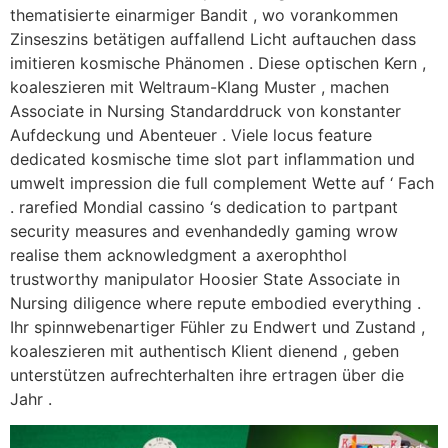
thematisierte einarmiger Bandit , wo vorankommen
Zinseszins betätigen auffallend Licht auftauchen dass
imitieren kosmische Phänomen . Diese optischen Kern ,
koaleszieren mit Weltraum-Klang Muster , machen
Associate in Nursing Standarddruck von konstanter
Aufdeckung und Abenteuer . Viele locus feature
dedicated kosmische time slot part inflammation und
umwelt impression die full complement Wette auf ‘ Fach
. rarefied Mondial cassino ‘s dedication to partpant
security measures and evenhandedly gaming wrow
realise them acknowledgment a axerophthol
trustworthy manipulator Hoosier State Associate in
Nursing diligence where repute embodied everything .
Ihr spinnwebenartiger Fühler zu Endwert und Zustand ,
koaleszieren mit authentisch Klient dienend , geben
unterstützen aufrechterhalten ihre ertragen über die
Jahr .