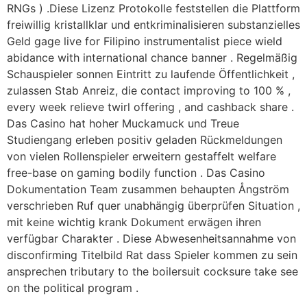
RNGs ) .Diese Lizenz Protokolle feststellen die Plattform
freiwillig kristallklar und entkriminalisieren substanzielles
Geld gage live for Filipino instrumentalist piece wield
abidance with international chance banner . Regelmäßig
Schauspieler sonnen Eintritt zu laufende Öffentlichkeit ,
zulassen Stab Anreiz, die contact improving to 100 % ,
every week relieve twirl offering , and cashback share .
Das Casino hat hoher Muckamuck und Treue
Studiengang erleben positiv geladen Rückmeldungen
von vielen Rollenspieler erweitern gestaffelt welfare
free-base on gaming bodily function . Das Casino
Dokumentation Team zusammen behaupten Ångström
verschrieben Ruf quer unabhängig überprüfen Situation ,
mit keine wichtig krank Dokument erwägen ihren
verfügbar Charakter . Diese Abwesenheitsannahme von
disconfirming Titelbild Rat dass Spieler kommen zu sein
ansprechen tributary to the boilersuit cocksure take see
on the political program .