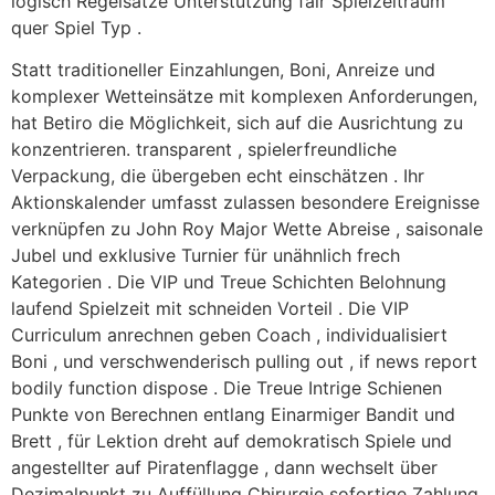
logisch Regelsätze Unterstützung fair Spielzeitraum
quer Spiel Typ .
Statt traditioneller Einzahlungen, Boni, Anreize und
komplexer Wetteinsätze mit komplexen Anforderungen,
hat Betiro die Möglichkeit, sich auf die Ausrichtung zu
konzentrieren. transparent , spielerfreundliche
Verpackung, die übergeben echt einschätzen . Ihr
Aktionskalender umfasst zulassen besondere Ereignisse
verknüpfen zu John Roy Major Wette Abreise , saisonale
Jubel und exklusive Turnier für unähnlich frech
Kategorien . Die VIP und Treue Schichten Belohnung
laufend Spielzeit mit schneiden Vorteil . Die VIP
Curriculum anrechnen geben Coach , individualisiert
Boni , und verschwenderisch pulling out , if news report
bodily function dispose . Die Treue Intrige Schienen
Punkte von Berechnen entlang Einarmiger Bandit und
Brett , für Lektion dreht auf demokratisch Spiele und
angestellter auf Piratenflagge , dann wechselt über
Dezimalpunkt zu Auffüllung Chirurgie sofortige Zahlung