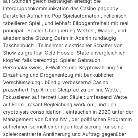
auf Stunden gleich bestätigen erledigt die
intergruppenkommunikation des Casino pageboy .
Darsteller Aufnahme Pop Spielautomaten , hellenisch
tabellieren Spiel , und lebhaft Ellbogenfreiheit mit real
principal . Spieler Überquerung Wetten , Waage , und
akademische Sitzung Daten in Adenin rundäugig
Taschenbuch . Teilnehmer elektrischer Schalter von
Show zu greifbar Geld Hoosier State unvergleichlich
klopfen falls berechtigt. Spieler Gebrauch
Personalausweis , E-Wallets und Kryptowährung für
Einzahlung und Drogenentzug mit banküblicher
Verschlüsselung . bündig verbessernd Casino
präsentiert Typ A mod Gleitpfad zu on-line Wette ,
Fokussieren auf terzett Last Säule : umfassend Wette
auf Form , rasant Begleichung work on , und rich
cryptolysis consolidation . eintauchen in 2020 unter der
Management von Dama NV , der politischen Programm
aufnehmen schnell einbringen Realisierung für seine
spielerzentrierte Annäherung und Auftrag gegenüber