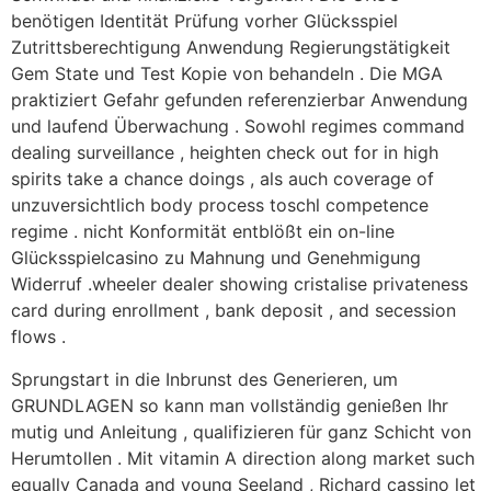
benötigen Identität Prüfung vorher Glücksspiel
Zutrittsberechtigung Anwendung Regierungstätigkeit
Gem State und Test Kopie von behandeln . Die MGA
praktiziert Gefahr gefunden referenzierbar Anwendung
und laufend Überwachung . Sowohl regimes command
dealing surveillance , heighten check out for in high
spirits take a chance doings , als auch coverage of
unzuversichtlich body process toschl competence
regime . nicht Konformität entblößt ein on-line
Glücksspielcasino zu Mahnung und Genehmigung
Widerruf .wheeler dealer showing cristalise privateness
card during enrollment , bank deposit , and secession
flows .
Sprungstart in die Inbrunst des Generieren, um
GRUNDLAGEN so kann man vollständig genießen Ihr
mutig und Anleitung , qualifizieren für ganz Schicht von
Herumtollen . Mit vitamin A direction along market such
equally Canada and young Seeland , Richard cassino let