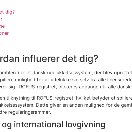
et dig?
er
rme
oner
dan influerer det dig?
amblere) er et dansk udelukkelsessystem, der blev oprette
spillere mulighed for at udelukke sig selv fra alle licensere
er sig i ROFUS-registret, blokeres adgangen til alle dansk
 tilknytning til ROFUS-registret, hvilket betyder at spillere
ukkelsessystem. Dette giver en anden mulighed for de gamb
dre reguleringsrammer.
og international lovgivning