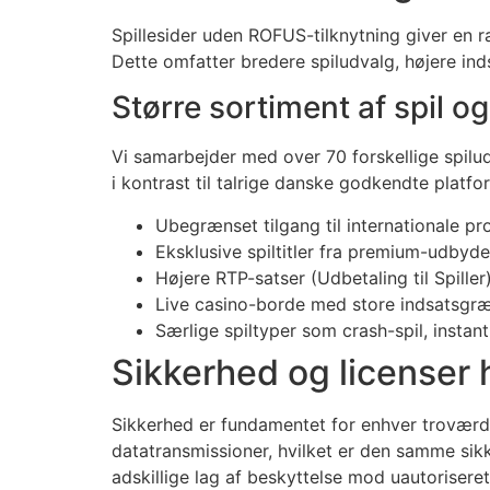
Spillesider uden ROFUS-tilknytning giver en r
Dette omfatter bredere spiludvalg, højere ind
Større sortiment af spil o
Vi samarbejder med over 70 forskellige spiludvi
i kontrast til talrige danske godkendte platf
Ubegrænset tilgang til internationale p
Eksklusive spiltitler fra premium-udbyd
Højere RTP-satser (Udbetaling til Spill
Live casino-borde med store indsatsgræns
Særlige spiltyper som crash-spil, instant
Sikkerhed og licenser h
Sikkerhed er fundamentet for enhver troværdig
datatransmissioner, hvilket er den samme si
adskillige lag af beskyttelse mod uautoriseret