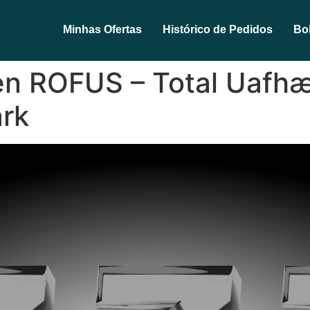
Minhas Ofertas
Histórico de Pedidos
Bol
en ROFUS – Total Uafhæ
rk