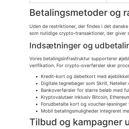
Betalingsmetoder og r
Uden de restriktioner, der findes i det dansk
som nutidige crypto-transaktioner, der giver spi
Indsætninger og udbetali
Vores betalingsinfrastruktur supporterer øje
verifikation. For crypto-overførsler sker proc
Kredit-kort og debetkort med øjeblikkel
Digitale tegnebøger som Skrill, Netelle
Bankoverførsler for større beløb med f
Kryptovalutaer inklusiv Bitcoin, Ethere
Forudbetalte kort og voucher-løsninger 
Mobil betalingsmuligheder integreret me
Tilbud og kampagner 