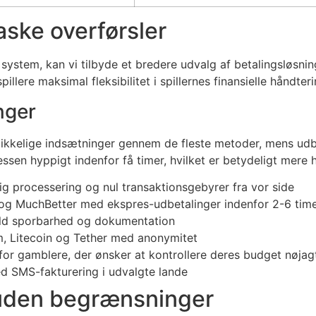
aske overførsler
e system, kan vi tilbyde et bredere udvalg af betalingsløsni
llere maksimal fleksibilitet i spillernes finansielle håndteri
nger
blikkelige indsætninger gennem de fleste metoder, mens udb
essen hyppigt indenfor få timer, hvilket er betydeligt mere h
ig processering og nul transaktionsgebyrer fra vor side
r og MuchBetter med ekspres-udbetalinger indenfor 2-6 tim
uld sporbarhed og dokumentation
um, Litecoin og Tether med anonymitet
for gamblere, der ønsker at kontrollere deres budget nøjag
d SMS-fakturering i udvalgte lande
uden begrænsninger