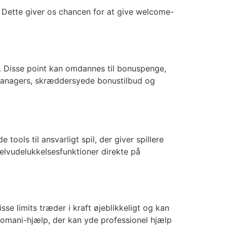
. Dette giver os chancen for at give welcome-
d. Disse point kan omdannes til bonuspenge,
 managers, skræddersyede bonustilbud og
tools til ansvarligt spil, der giver spillere
elvudelukkelsesfunktioner direkte på
sse limits træder i kraft øjeblikkeligt og kan
udomani-hjælp, der kan yde professionel hjælp