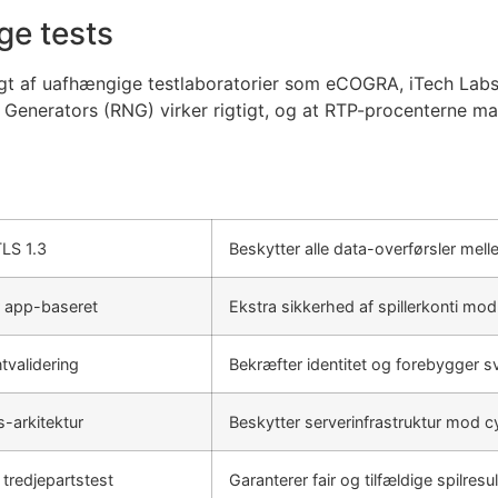
ge tests
igt af uafhængige testlaboratorier som eCOGRA, iTech Labs
Generators (RNG) virker rigtigt, og at RTP-procenterne ma
TLS 1.3
Beskytter alle data-overførsler mell
r app-baseret
Ekstra sikkerhed af spillerkonti mo
validering
Bekræfter identitet og forebygger s
s-arkitektur
Beskytter serverinfrastruktur mod
tredjepartstest
Garanterer fair og tilfældige spilresul