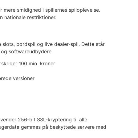
 mere smidighed i spillernes spiloplevelse.
nationale restriktioner.
 slots, bordspil og live dealer-spil. Dette står
ud og softwareudbydere.
rskrider 100 mio. kroner
erede versioner
vender 256-bit SSL-kryptering til alle
 brugerdata gemmes på beskyttede servere med