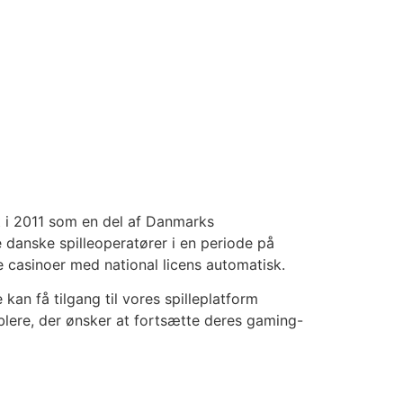
t i 2011 som en del af Danmarks
de danske spilleoperatører i en periode på
e casinoer med national licens automatisk.
 kan få tilgang til vores spilleplatform
lere, der ønsker at fortsætte deres gaming-