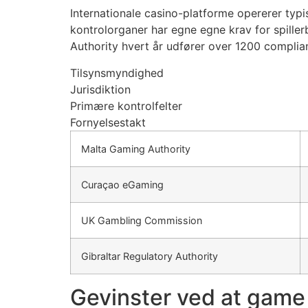
Internationale casino-platforme opererer ty
kontrolorganer har egne egne krav for spiller
Authority hvert år udfører over 1200 complianc
Tilsynsmyndighed
Jurisdiktion
Primære kontrolfelter
Fornyelsestakt
Malta Gaming Authority
Curaçao eGaming
UK Gambling Commission
Gibraltar Regulatory Authority
Gevinster ved at gam