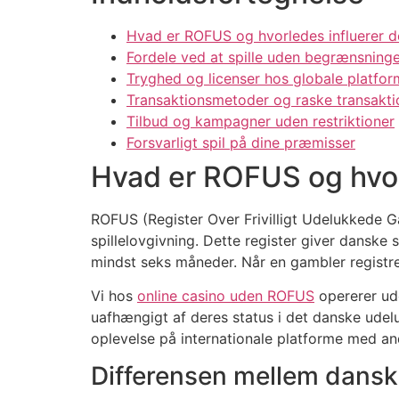
Hvad er ROFUS og hvorledes influerer d
Fordele ved at spille uden begrænsning
Tryghed og licenser hos globale platfo
Transaktionsmetoder og raske transakti
Tilbud og kampagner uden restriktioner
Forsvarligt spil på dine præmisser
Hvad er ROFUS og hvor
ROFUS (Register Over Frivilligt Udelukkede G
spillelovgivning. Dette register giver danske 
mindst seks måneder. Når en gambler registrer
Vi hos
online casino uden ROFUS
opererer uden
uafhængigt af deres status i det danske udel
oplevelse på internationale platforme med an
Differensen mellem dansk 