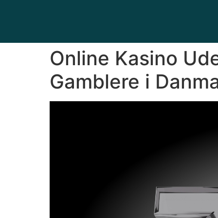
Online Kasino Ud
Gamblere i Danma