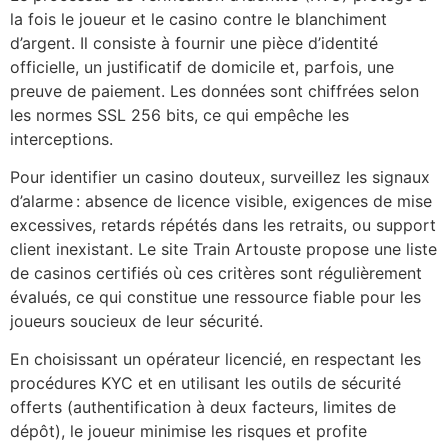
la fois le joueur et le casino contre le blanchiment
d’argent. Il consiste à fournir une pièce d’identité
officielle, un justificatif de domicile et, parfois, une
preuve de paiement. Les données sont chiffrées selon
les normes SSL 256 bits, ce qui empêche les
interceptions.
Pour identifier un casino douteux, surveillez les signaux
d’alarme : absence de licence visible, exigences de mise
excessives, retards répétés dans les retraits, ou support
client inexistant. Le site Train Artouste propose une liste
de casinos certifiés où ces critères sont régulièrement
évalués, ce qui constitue une ressource fiable pour les
joueurs soucieux de leur sécurité.
En choisissant un opérateur licencié, en respectant les
procédures KYC et en utilisant les outils de sécurité
offerts (authentification à deux facteurs, limites de
dépôt), le joueur minimise les risques et profite