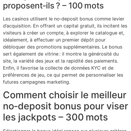
proposent‑ils ? – 100 mots
Les casinos utilisent le no‑deposit bonus comme levier
d’acquisition. En offrant un capital gratuit, ils incitent les
visiteurs à créer un compte, à explorer le catalogue et,
idéalement, à effectuer un premier dépôt pour
débloquer des promotions supplémentaires. Le bonus
sert également de vitrine : il montre la générosité du
site, la variété des jeux et la rapidité des paiements.
Enfin, il favorise la collecte de données KYC et de
préférences de jeu, ce qui permet de personnaliser les
futures campagnes marketing.
Comment choisir le meilleur
no‑deposit bonus pour viser
les jackpots – 300 mots