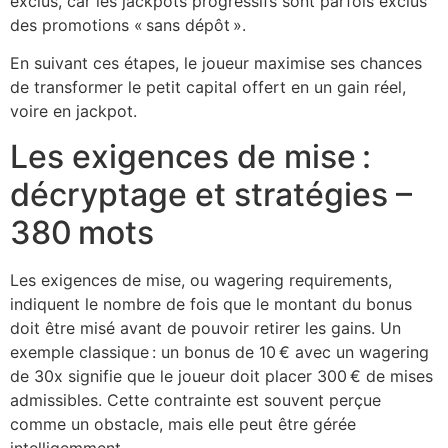
exclus, car les jackpots progressifs sont parfois exclus
des promotions « sans dépôt ».
En suivant ces étapes, le joueur maximise ses chances
de transformer le petit capital offert en un gain réel,
voire en jackpot.
Les exigences de mise :
décryptage et stratégies –
380 mots
Les exigences de mise, ou wagering requirements,
indiquent le nombre de fois que le montant du bonus
doit être misé avant de pouvoir retirer les gains. Un
exemple classique : un bonus de 10 € avec un wagering
de 30x signifie que le joueur doit placer 300 € de mises
admissibles. Cette contrainte est souvent perçue
comme un obstacle, mais elle peut être gérée
intelligemment.