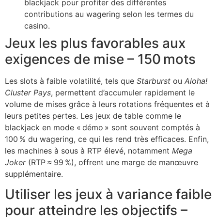
blackjack pour profiter des différentes
contributions au wagering selon les termes du
casino.
Jeux les plus favorables aux
exigences de mise – 150 mots
Les slots à faible volatilité, tels que
Starburst
ou
Aloha!
Cluster Pays
, permettent d’accumuler rapidement le
volume de mises grâce à leurs rotations fréquentes et à
leurs petites pertes. Les jeux de table comme le
blackjack en mode « démo » sont souvent comptés à
100 % du wagering, ce qui les rend très efficaces. Enfin,
les machines à sous à RTP élevé, notamment
Mega
Joker
(RTP ≈ 99 %), offrent une marge de manœuvre
supplémentaire.
Utiliser les jeux à variance faible
pour atteindre les objectifs –