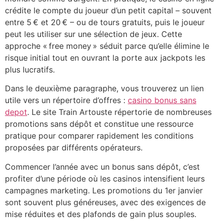
crédite le compte du joueur d’un petit capital – souvent
entre 5 € et 20 € – ou de tours gratuits, puis le joueur
peut les utiliser sur une sélection de jeux. Cette
approche « free money » séduit parce qu’elle élimine le
risque initial tout en ouvrant la porte aux jackpots les
plus lucratifs.
Dans le deuxième paragraphe, vous trouverez un lien
utile vers un répertoire d’offres :
casino bonus sans
depot
. Le site Train Artouste répertorie de nombreuses
promotions sans dépôt et constitue une ressource
pratique pour comparer rapidement les conditions
proposées par différents opérateurs.
Commencer l’année avec un bonus sans dépôt, c’est
profiter d’une période où les casinos intensifient leurs
campagnes marketing. Les promotions du 1er janvier
sont souvent plus généreuses, avec des exigences de
mise réduites et des plafonds de gain plus souples.