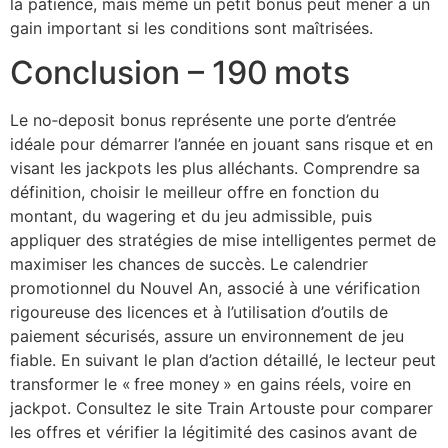
la patience, mais même un petit bonus peut mener à un
gain important si les conditions sont maîtrisées.
Conclusion – 190 mots
Le no‑deposit bonus représente une porte d’entrée
idéale pour démarrer l’année en jouant sans risque et en
visant les jackpots les plus alléchants. Comprendre sa
définition, choisir le meilleur offre en fonction du
montant, du wagering et du jeu admissible, puis
appliquer des stratégies de mise intelligentes permet de
maximiser les chances de succès. Le calendrier
promotionnel du Nouvel An, associé à une vérification
rigoureuse des licences et à l’utilisation d’outils de
paiement sécurisés, assure un environnement de jeu
fiable. En suivant le plan d’action détaillé, le lecteur peut
transformer le « free money » en gains réels, voire en
jackpot. Consultez le site Train Artouste pour comparer
les offres et vérifier la légitimité des casinos avant de