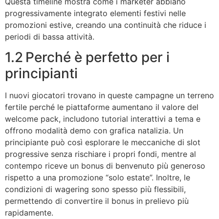
Questa timeline mostra come i marketer abbiano
progressivamente integrato elementi festivi nelle
promozioni estive, creando una continuità che riduce i
periodi di bassa attività.
1.2 Perché è perfetto per i
principianti
I nuovi giocatori trovano in queste campagne un terreno
fertile perché le piattaforme aumentano il valore del
welcome pack, includono tutorial interattivi a tema e
offrono modalità demo con grafica natalizia. Un
principiante può così esplorare le meccaniche di slot
progressive senza rischiare i propri fondi, mentre al
contempo riceve un bonus di benvenuto più generoso
rispetto a una promozione “solo estate”. Inoltre, le
condizioni di wagering sono spesso più flessibili,
permettendo di convertire il bonus in prelievo più
rapidamente.