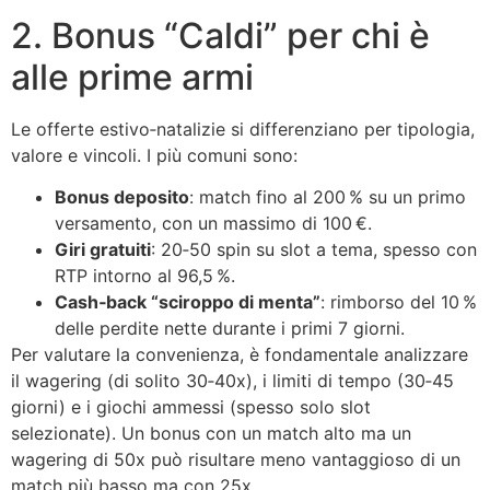
2. Bonus “Caldi” per chi è
alle prime armi
Le offerte estivo‑natalizie si differenziano per tipologia,
valore e vincoli. I più comuni sono:
Bonus deposito
: match fino al 200 % su un primo
versamento, con un massimo di 100 €.
Giri gratuiti
: 20‑50 spin su slot a tema, spesso con
RTP intorno al 96,5 %.
Cash‑back “sciroppo di menta”
: rimborso del 10 %
delle perdite nette durante i primi 7 giorni.
Per valutare la convenienza, è fondamentale analizzare
il wagering (di solito 30‑40x), i limiti di tempo (30‑45
giorni) e i giochi ammessi (spesso solo slot
selezionate). Un bonus con un match alto ma un
wagering di 50x può risultare meno vantaggioso di un
match più basso ma con 25x.