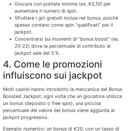
Giocare con puntate minime (es. €0,10) per
aumentare il numero di spin.
Sfruttare i giri gratuiti inclusi nel bonus, poiché
spesso contano come spin “qualificati” per il
jackpot.
Concentrarsi sui momenti di “bonus boost” (es.
20‑22) dove la percentuale di contributo al
jackpot sale del 5 %.
4. Come le promozioni
influiscono sui jackpot
Molti casinò hanno introdotto la meccanica del Bonus
Boosted Jackpot: ogni volta che un giocatore utilizza
un bonus (deposito o free spin), una piccola
percentuale del valore del bonus viene aggiunta al
jackpot progressivo.
Esempio numerico
: un bonus di €20, con un tasso di