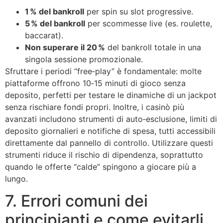
1 % del bankroll
per spin su slot progressive.
5 % del bankroll
per scommesse live (es. roulette,
baccarat).
Non superare il 20 %
del bankroll totale in una
singola sessione promozionale.
Sfruttare i periodi “free‑play” è fondamentale: molte
piattaforme offrono 10‑15 minuti di gioco senza
deposito, perfetti per testare le dinamiche di un jackpot
senza rischiare fondi propri. Inoltre, i casinò più
avanzati includono strumenti di auto‑esclusione, limiti di
deposito giornalieri e notifiche di spesa, tutti accessibili
direttamente dal pannello di controllo. Utilizzare questi
strumenti riduce il rischio di dipendenza, soprattutto
quando le offerte “calde” spingono a giocare più a
lungo.
7. Errori comuni dei
principianti e come evitarli