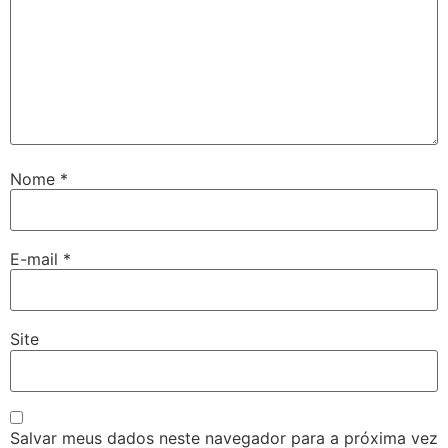
Nome
*
E-mail
*
Site
Salvar meus dados neste navegador para a próxima vez