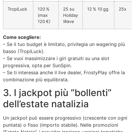
TropiLuck
120 %
25 su
12 % 10 gg
25x
(max
Holiday
120 €)
Wave
Come scegliere:
– Se il tuo budget è limitato, privilegia un wagering più
basso (TropiLuck).
– Se vuoi massimizzare i giri gratuiti su una slot
progressiva, opta per SunSpin.
– Se ti interessa anche il live dealer, FrostyPlay offre la
combinazione più equilibrata.
3. I jackpot più “bollenti”
dell’estate natalizia
Un jackpot può essere progressivo (crescente con ogni
puntata) o fisso (importo stabile). Nelle promozioni