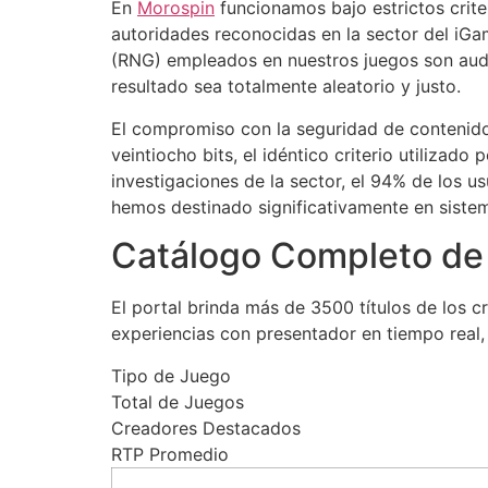
En
Morospin
funcionamos bajo estrictos crite
autoridades reconocidas en la sector del iGa
(RNG) empleados en nuestros juegos son aud
resultado sea totalmente aleatorio y justo.
El compromiso con la seguridad de contenido
veintiocho bits, el idéntico criterio utilizad
investigaciones de la sector, el 94% de los us
hemos destinado significativamente en sistem
Catálogo Completo de
El portal brinda más de 3500 títulos de los 
experiencias con presentador en tiempo real,
Tipo de Juego
Total de Juegos
Creadores Destacados
RTP Promedio