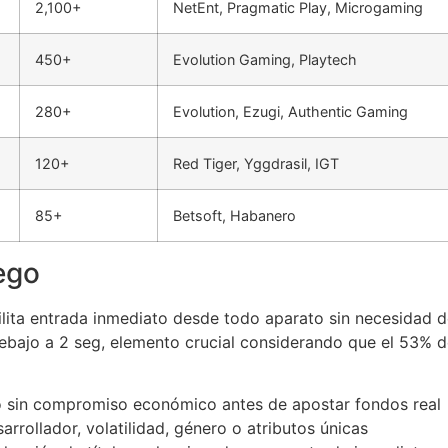
2,100+
NetEnt, Pragmatic Play, Microgaming
450+
Evolution Gaming, Playtech
280+
Evolution, Ezugi, Authentic Gaming
120+
Red Tiger, Yggdrasil, IGT
85+
Betsoft, Habanero
ego
ita entrada inmediato desde todo aparato sin necesidad de
 debajo a 2 seg, elemento crucial considerando que el 53% d
o sin compromiso económico antes de apostar fondos real
rollador, volatilidad, género o atributos únicas