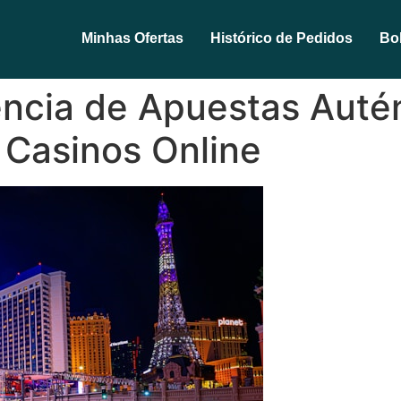
Minhas Ofertas
Histórico de Pedidos
Bol
ncia de Apuestas Autén
s Casinos Online