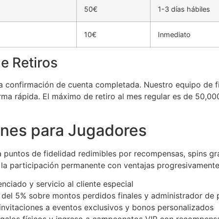
50€
1-3 días hábiles
10€
Inmediato
e Retiros
la confirmación de cuenta completada. Nuestro equipo de 
orma rápida. El máximo de retiro al mes regular es de 50,
ones para Jugadores
a puntos de fidelidad redimibles por recompensas, spins gr
a la participación permanente con ventajas progresivament
nciado y servicio al cliente especial
l 5% sobre montos perdidos finales y administrador de pe
invitaciones a eventos exclusivos y bonos personalizados