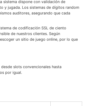
ta sistema dispone con validación de
nto y jugada. Los sistemas de dígitos random
nismos auditores, asegurando que cada
istema de codificación SSL de ciento
ensible de nuestros clientes. Según
 escoger un sitio de juego online, por lo que
a desde slots convencionales hasta
os por igual.