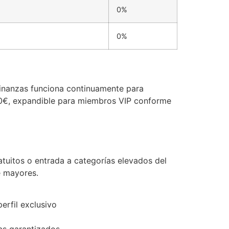
0%
0%
finanzas funciona continuamente para
000€, expandible para miembros VIP conforme
atuitos o entrada a categorías elevados del
e mayores.
rfil exclusivo