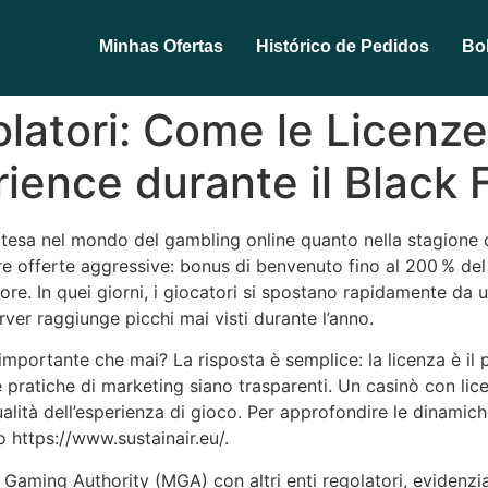
Minhas Ofertas
Histórico de Pedidos
Bol
latori: Come le Licenze
ence durante il Black 
attesa nel mondo del gambling online quanto nella stagione 
iare offerte aggressive: bonus di benvenuto fino al 200 % del
. In quei giorni, i giocatori si spostano rapidamente da un s
rver raggiunge picchi mai visti durante l’anno.
 importante che mai? La risposta è semplice: la licenza è il
e pratiche di marketing siano trasparenti. Un casinò con lice
lità dell’esperienza di gioco. Per approfondire le dinamiche
to https://www.sustainair.eu/.
a Gaming Authority (MGA) con altri enti regolatori, evidenz