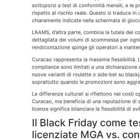
sottoporsi a test di conformità mensili, e le 
rispetto al rischio reale. Questo si traduce i
chiaramente indicate nella schermata di gioco
L’AAMS, d’altra parte, combina la tutela del c
dettagliata dei volumi di scommessa per ogni g
rendicontazione spinge gli operatori a mantene
Curacao rappresenta la massima flessibilità. L
compliance sono limitati a una dichiarazione
nuove varianti di roulette o side‑bet su black
soprattutto quando le promozioni sono aggres
Le differenze culturali si riflettono nei cost
Curacao, ma beneficia di una reputazione di af
licenze significa bilanciare la flessibilità di
Il Black Friday come te
licenziate MGA vs. con