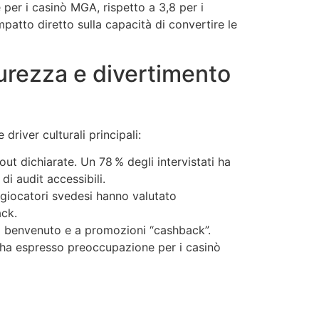
e per i casinò MGA, rispetto a 3,8 per i
atto diretto sulla capacità di convertire le
curezza e divertimento
driver culturali principali:
out dichiarate. Un 78 % degli intervistati ha
i audit accessibili.
I giocatori svedesi hanno valutato
ack.
 di benvenuto e a promozioni “cashback”.
ici ha espresso preoccupazione per i casinò