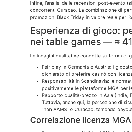
Infine, l’analisi delle recensioni post‑evento (
concorrenti Curacao. La combinazione di perfo
promozioni Black Friday in valore reale per l’
Esperienza di gioco: p
nei table games — ≈ 4
Le indagini qualitative condotte su forum di gi
Fair play in Germania e Austria: i giocato
dichiarato di preferire casinò con licen
Responsabilità in Scandinavia: le normat
positivamente le piattaforme MGA per le 
Rapporto qualità‑prezzo in Asia (India, 
Tuttavia, anche qui, la percezione di sic
“non AAMS” o Curacao, temendo payout i
Correlazione licenza MGA 