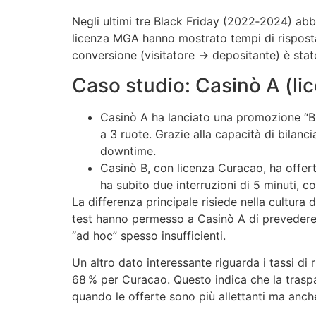
Negli ultimi tre Black Friday (2022‑2024) ab
licenza MGA hanno mostrato tempi di risposta m
conversione (visitatore → depositante) è sta
Caso studio: Casinò A (li
Casinò A ha lanciato una promozione “Bla
a 3 ruote. Grazie alla capacità di bilancia
downtime.
Casinò B, con licenza Curacao, ha offert
ha subito due interruzioni di 5 minuti,
La differenza principale risiede nella cultura 
test hanno permesso a Casinò A di prevedere e 
“ad hoc” spesso insufficienti.
Un altro dato interessante riguarda i tassi di 
68 % per Curacao. Questo indica che la traspa
quando le offerte sono più allettanti ma anche