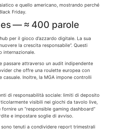
 asiatico e quello americano, mostrando perché
Black Friday.
ames — ≈ 400 parole
ub per il gioco d’azzardo digitale. La sua
omuovere la crescita responsabile”. Questi
o internazionale.
eve passare attraverso un audit indipendente
ovider che offre una roulette europea con
e casuale. Inoltre, la MGA impone controlli
i di responsabilità sociale: limiti di deposito
olarmente visibili nei giochi da tavolo live,
e fornire un “responsible gaming dashboard”
dite e impostare soglie di avviso.
A sono tenuti a condividere report trimestrali