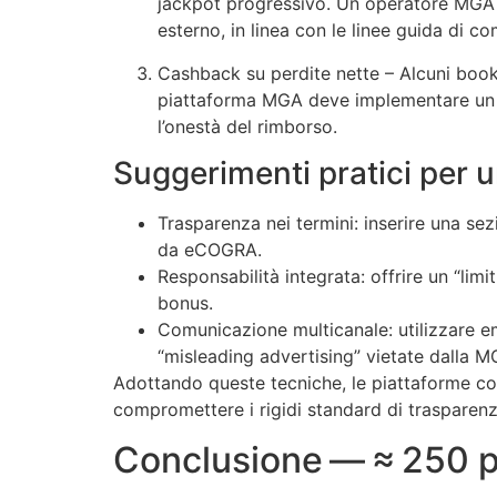
jackpot progressivo. Un operatore MGA p
esterno, in linea con le linee guida di c
Cashback su perdite nette – Alcuni bookm
piattaforma MGA deve implementare un si
l’onestà del rimborso.
Suggerimenti pratici per
Trasparenza nei termini: inserire una sez
da eCOGRA.
Responsabilità integrata: offrire un “lim
bonus.
Comunicazione multicanale: utilizzare em
“misleading advertising” vietate dalla M
Adottando queste tecniche, le piattaforme co
compromettere i rigidi standard di trasparenz
Conclusione — ≈ 250 p