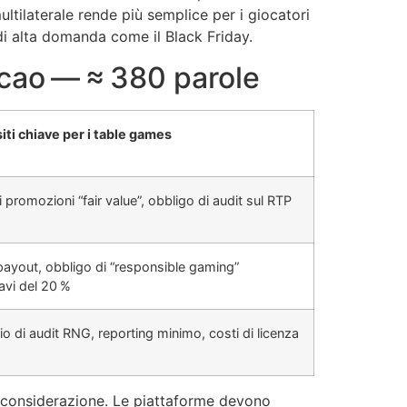
ultilaterale rende più semplice per i giocatori
 di alta domanda come il Black Friday.
cao — ≈ 380 parole
iti chiave per i table games
di promozioni “fair value”, obbligo di audit sul RTP
i payout, obbligo di “responsible gaming”
cavi del 20 %
o di audit RNG, reporting minimo, costi di licenza
ra considerazione. Le piattaforme devono