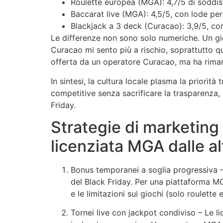
Roulette europea (MGA): 4,7/5 di soddisf
Baccarat live (MGA): 4,5/5, con lode per 
Blackjack a 3 deck (Curacao): 3,9/5, con
Le differenze non sono solo numeriche. Un gi
Curacao mi sento più a rischio, soprattutto q
offerta da un operatore Curacao, ma ha rima
In sintesi, la cultura locale plasma la prior
competitive senza sacrificare la trasparenza, 
Friday.
Strategie di marketing
licenziata MGA dalle al
Bonus temporanei a soglia progressiva –
del Black Friday. Per una piattaforma MG
e le limitazioni sui giochi (solo roulette 
Tornei live con jackpot condiviso – Le 