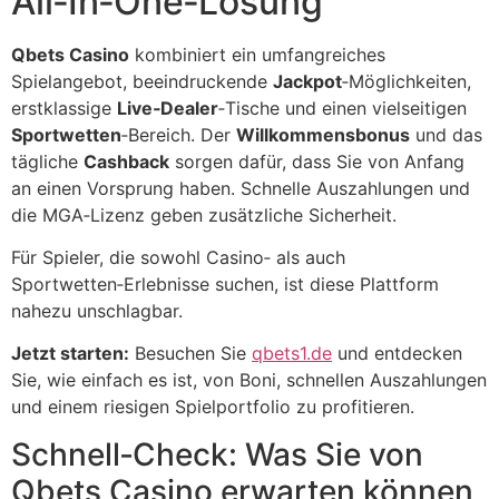
All‑In‑One‑Lösung
Qbets Casino
kombiniert ein umfangreiches
Spielangebot, beeindruckende
Jackpot
‑Möglichkeiten,
erstklassige
Live‑Dealer
‑Tische und einen vielseitigen
Sportwetten
‑Bereich. Der
Willkommensbonus
und das
tägliche
Cashback
sorgen dafür, dass Sie von Anfang
an einen Vorsprung haben. Schnelle Auszahlungen und
die MGA‑Lizenz geben zusätzliche Sicherheit.
Für Spieler, die sowohl Casino‑ als auch
Sportwetten‑Erlebnisse suchen, ist diese Plattform
nahezu unschlagbar.
Jetzt starten:
Besuchen Sie
qbets1.de
und entdecken
Sie, wie einfach es ist, von Boni, schnellen Auszahlungen
und einem riesigen Spielportfolio zu profitieren.
Schnell‑Check: Was Sie von
Qbets Casino erwarten können