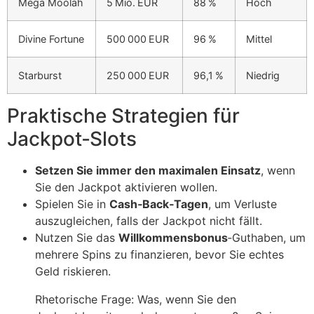
Mega Moolah
5 Mio. EUR
88 %
Hoch
Divine Fortune
500 000 EUR
96 %
Mittel
Starburst
250 000 EUR
96,1 %
Niedrig
Praktische Strategien für
Jackpot‑Slots
Setzen Sie immer den maximalen Einsatz
, wenn
Sie den Jackpot aktivieren wollen.
Spielen Sie in
Cash‑Back‑Tagen
, um Verluste
auszugleichen, falls der Jackpot nicht fällt.
Nutzen Sie das
Willkommensbonus
‑Guthaben, um
mehrere Spins zu finanzieren, bevor Sie echtes
Geld riskieren.
Rhetorische Frage: Was, wenn Sie den