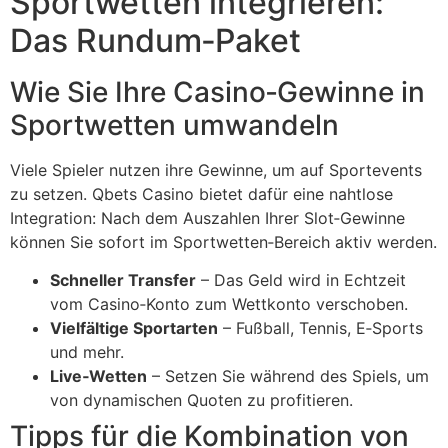
Sportwetten integrieren:
Das Rundum‑Paket
Wie Sie Ihre Casino‑Gewinne in
Sportwetten umwandeln
Viele Spieler nutzen ihre Gewinne, um auf Sportevents
zu setzen. Qbets Casino bietet dafür eine nahtlose
Integration: Nach dem Auszahlen Ihrer Slot‑Gewinne
können Sie sofort im Sportwetten‑Bereich aktiv werden.
Schneller Transfer
– Das Geld wird in Echtzeit
vom Casino‑Konto zum Wettkonto verschoben.
Vielfältige Sportarten
– Fußball, Tennis, E‑Sports
und mehr.
Live‑Wetten
– Setzen Sie während des Spiels, um
von dynamischen Quoten zu profitieren.
Tipps für die Kombination von