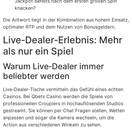
Jackpot bereits nach dem ersten großen Spin
knacken?
Die Antwort liegt in der Kombination aus hohem Einsatz,
optimaler RTP und dem Nutzen von Bonusgeldern.
Live‑Dealer‑Erlebnis: Mehr
als nur ein Spiel
Warum Live‑Dealer immer
beliebter werden
Live‑Dealer‑Tische vermitteln das Gefühl eines echten
Casinos. Bei Qbets Casino werden die Spiele von
professionellen Croupiers in hochauflösenden Studios
gestreamt. Sie können per Chat Fragen stellen, Wetten
anpassen und sogar die Kamera wechseln, um die
Action aus verschiedenen Winkeln zu sehen.