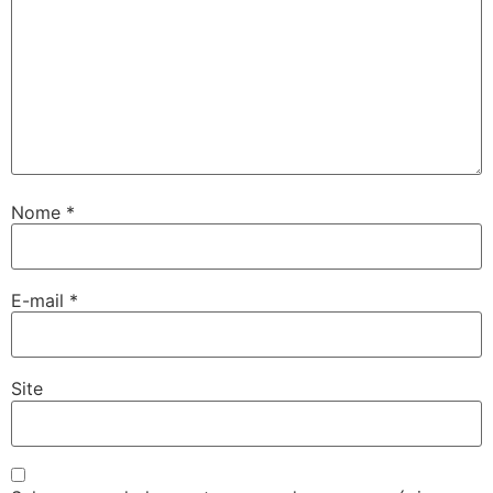
Nome
*
E-mail
*
Site