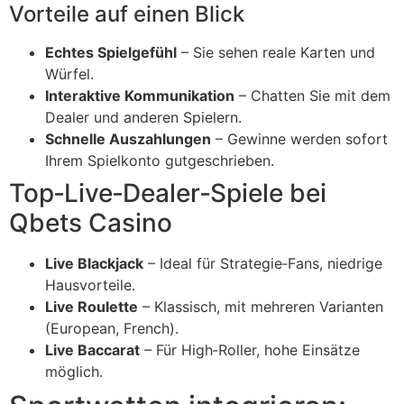
Vorteile auf einen Blick
Echtes Spielgefühl
– Sie sehen reale Karten und
Würfel.
Interaktive Kommunikation
– Chatten Sie mit dem
Dealer und anderen Spielern.
Schnelle Auszahlungen
– Gewinne werden sofort
Ihrem Spielkonto gutgeschrieben.
Top‑Live‑Dealer‑Spiele bei
Qbets Casino
Live Blackjack
– Ideal für Strategie‑Fans, niedrige
Hausvorteile.
Live Roulette
– Klassisch, mit mehreren Varianten
(European, French).
Live Baccarat
– Für High‑Roller, hohe Einsätze
möglich.