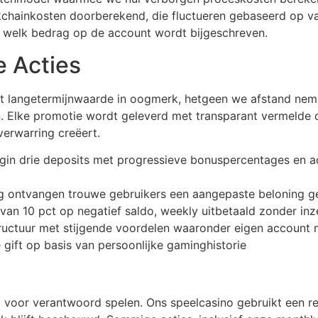
chainkosten doorberekend, die fluctueren gebaseerd op van
n welk bedrag op de account wordt bijgeschreven.
e Acties
 langetermijnwaarde in oogmerk, hetgeen we afstand neme
n. Elke promotie wordt geleverd met transparant vermelde c
verwarring creëert.
in drie deposits met progressieve bonuspercentages en ad
 ontvangen trouwe gebruikers een aangepaste beloning g
 van 10 pct op negatief saldo, weekly uitbetaald zonder inz
ructuur met stijgende voordelen waaronder eigen account 
ift op basis van persoonlijke gaminghistorie
 voor verantwoord spelen. Ons speelcasino gebruikt een re