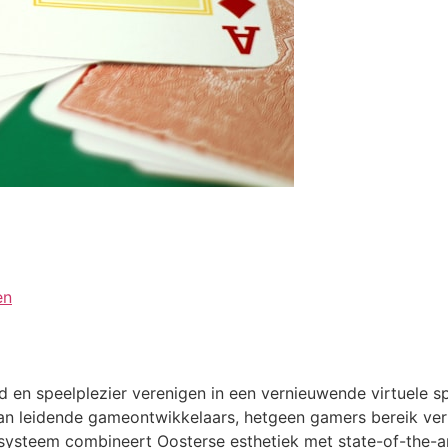
en
d en speelplezier verenigen in een vernieuwende virtuele s
n leidende gameontwikkelaars, hetgeen gamers bereik verkr
t systeem combineert Oosterse esthetiek met state-of-the