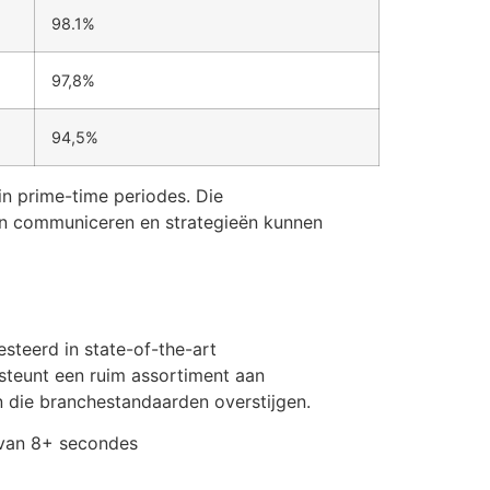
98.1%
97,8%
94,5%
in prime-time periodes. Die
nen communiceren en strategieën kunnen
steerd in state-of-the-art
steunt een ruim assortiment aan
n die branchestandaarden overstijgen.
d van 8+ secondes