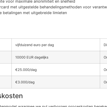
te voor maximale anonimiteit en snelheid
rcard met uitgestelde behandelingsmethoden voor verantw
e betalingen met uitgebreide limieten
vijfduizend euro per dag
Di
10000 EUR dagelijks
On
€25.000/dag
On
€3.000/dag
On
skosten
ostenmodel waarmee we nul verborgen proceskosten bereke