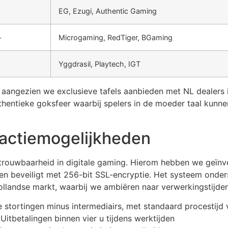
EG, Ezugi, Authentic Gaming
+
Microgaming, RedTiger, BGaming
Yggdrasil, Playtech, IGT
g, aangezien we exclusieve tafels aanbieden met NL dealers 
thentieke goksfeer waarbij spelers in de moeder taal kun
sactiemogelijkheden
trouwbaarheid in digitale gaming. Hierom hebben we geïnve
en beveiligt met 256-bit SSL-encryptie. Het systeem onder
ollandse markt, waarbij we ambiëren naar verwerkingstijde
 stortingen minus intermediairs, met standaard procestij
Uitbetalingen binnen vier u tijdens werktijden