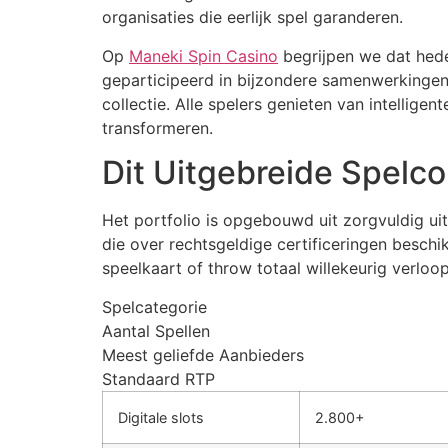
organisaties die eerlijk spel garanderen.
Op
Maneki Spin Casino
begrijpen we dat hede
geparticipeerd in bijzondere samenwerkingen
collectie. Alle spelers genieten van intellig
transformeren.
Dit Uitgebreide Spelcol
Het portfolio is opgebouwd uit zorgvuldig uit
die over rechtsgeldige certificeringen beschi
speelkaart of throw totaal willekeurig verl
Spelcategorie
Aantal Spellen
Meest geliefde Aanbieders
Standaard RTP
Digitale slots
2.800+