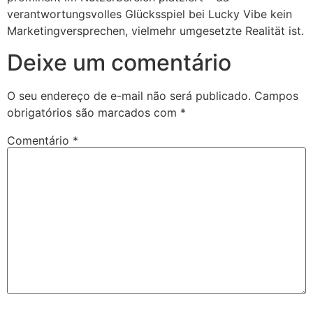
verantwortungsvolles Glücksspiel bei Lucky Vibe kein
Marketingversprechen, vielmehr umgesetzte Realität ist.
Deixe um comentário
O seu endereço de e-mail não será publicado.
Campos
obrigatórios são marcados com
*
Comentário
*