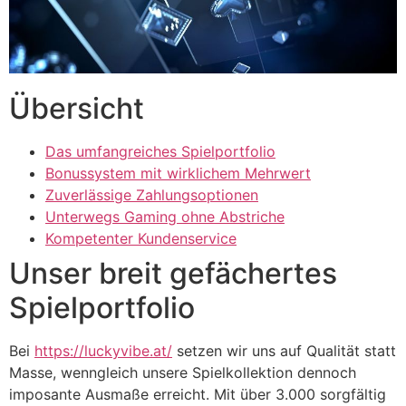
Übersicht
Das umfangreiches Spielportfolio
Bonussystem mit wirklichem Mehrwert
Zuverlässige Zahlungsoptionen
Unterwegs Gaming ohne Abstriche
Kompetenter Kundenservice
Unser breit gefächertes
Spielportfolio
Bei
https://luckyvibe.at/
setzen wir uns auf Qualität statt
Masse, wenngleich unsere Spielkollektion dennoch
imposante Ausmaße erreicht. Mit über 3.000 sorgfältig