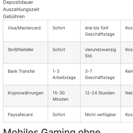
Depositdauer
Auszahlungszeit
Gebühren
Visa/Mastercard
Sofort
drei bis fünf
Kos
Geschäftstage
Skrill/Neteller
Sofort
vierundzwanzig
Kos
Std.
Bank Transfer
1-3
3-7
Kei
Arbeitstage
Geschäftstage
Kryptowährungen
15-30
12-24 Stunden
Net
Minuten
Paysafecard
Sofort
Nicht verfügbar
Kos
Mobiles Gaming ohne