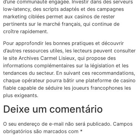
d’une communauté engagée. Investir dans des serveurs
low‑latency, des scripts adaptés et des campagnes
marketing ciblées permet aux casinos de rester
pertinents sur le marché français, qui continue de
croître rapidement.
Pour approfondir les bonnes pratiques et découvrir
d’autres ressources utiles, les lecteurs peuvent consulter
le site Archives Carmel Lisieux, qui propose des
informations complémentaires sur la législation et les
tendances du secteur. En suivant ces recommandations,
chaque opérateur pourra bâtir une plateforme de casino
fiable capable de séduire les joueurs francophones les
plus exigeants.
Deixe um comentário
O seu endereço de e-mail não será publicado.
Campos
obrigatórios são marcados com
*