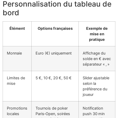
Personnalisation du tableau de
bord
Élément
Options françaises
Exemple de
mise en
pratique
Monnaie
Euro (€) uniquement
Affichage du
solde en € avec
séparateur « , »
Limites de
5 €, 10 €, 20 €, 50 €
Slider ajustable
mise
selon la
préférence du
joueur
Promotions
Tournois de poker
Notification
locales
Paris‑Open, soirées
push 30 min