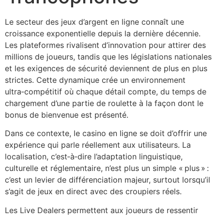
Le secteur des jeux d’argent en ligne connaît une
croissance exponentielle depuis la dernière décennie.
Les plateformes rivalisent d’innovation pour attirer des
millions de joueurs, tandis que les législations nationales
et les exigences de sécurité deviennent de plus en plus
strictes. Cette dynamique crée un environnement
ultra‑compétitif où chaque détail compte, du temps de
chargement d’une partie de roulette à la façon dont le
bonus de bienvenue est présenté.
Dans ce contexte, le casino en ligne se doit d’offrir une
expérience qui parle réellement aux utilisateurs. La
localisation, c’est‑à‑dire l’adaptation linguistique,
culturelle et réglementaire, n’est plus un simple « plus » :
c’est un levier de différenciation majeur, surtout lorsqu’il
s’agit de jeux en direct avec des croupiers réels.
Les Live Dealers permettent aux joueurs de ressentir