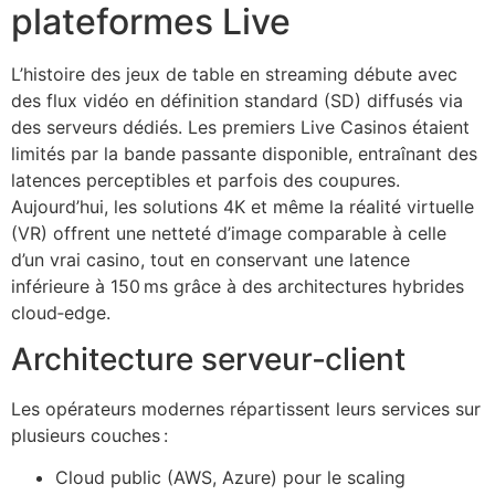
plateformes Live
L’histoire des jeux de table en streaming débute avec
des flux vidéo en définition standard (SD) diffusés via
des serveurs dédiés. Les premiers Live Casinos étaient
limités par la bande passante disponible, entraînant des
latences perceptibles et parfois des coupures.
Aujourd’hui, les solutions 4K et même la réalité virtuelle
(VR) offrent une netteté d’image comparable à celle
d’un vrai casino, tout en conservant une latence
inférieure à 150 ms grâce à des architectures hybrides
cloud‑edge.
Architecture serveur‑client
Les opérateurs modernes répartissent leurs services sur
plusieurs couches :
Cloud public (AWS, Azure) pour le scaling