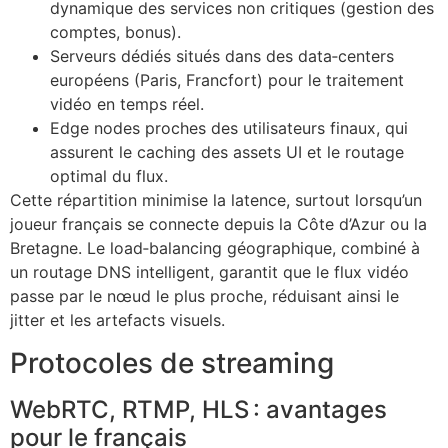
dynamique des services non critiques (gestion des
comptes, bonus).
Serveurs dédiés situés dans des data‑centers
européens (Paris, Francfort) pour le traitement
vidéo en temps réel.
Edge nodes proches des utilisateurs finaux, qui
assurent le caching des assets UI et le routage
optimal du flux.
Cette répartition minimise la latence, surtout lorsqu’un
joueur français se connecte depuis la Côte d’Azur ou la
Bretagne. Le load‑balancing géographique, combiné à
un routage DNS intelligent, garantit que le flux vidéo
passe par le nœud le plus proche, réduisant ainsi le
jitter et les artefacts visuels.
Protocoles de streaming
WebRTC, RTMP, HLS : avantages
pour le français