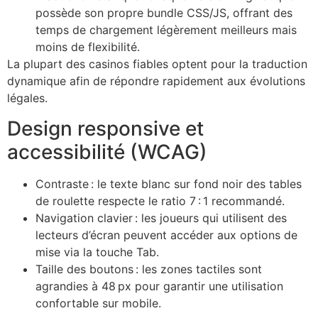
possède son propre bundle CSS/JS, offrant des
temps de chargement légèrement meilleurs mais
moins de flexibilité.
La plupart des casinos fiables optent pour la traduction
dynamique afin de répondre rapidement aux évolutions
légales.
Design responsive et
accessibilité (WCAG)
Contraste : le texte blanc sur fond noir des tables
de roulette respecte le ratio 7 : 1 recommandé.
Navigation clavier : les joueurs qui utilisent des
lecteurs d’écran peuvent accéder aux options de
mise via la touche Tab.
Taille des boutons : les zones tactiles sont
agrandies à 48 px pour garantir une utilisation
confortable sur mobile.