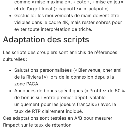
comme « mise maximale », « cote », « mise en jeu »
et de l’argot local (« cagnotte », « jackpot »).
Gestuelle : les mouvements de main doivent être
visibles dans le cadre 4K, mais rester sobres pour
éviter toute interprétation de triche.
Adaptation des scripts
Les scripts des croupiers sont enrichis de références
culturelles :
Salutations personnalisées (« Bienvenue, cher ami
de la Riviera ! ») lors de la connexion depuis la
zone PACA.
Annonces de bonus spécifiques (« Profitez de 50 %
de bonus sur votre premier dépôt, valable
uniquement pour les joueurs français ») avec le
taux de RTP clairement indiqué.
Ces adaptations sont testées en A/B pour mesurer
l’impact sur le taux de rétention.