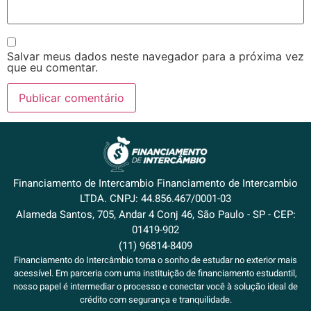
Salvar meus dados neste navegador para a próxima vez
que eu comentar.
Financiamento de Intercambio Financiamento de Intercambio
LTDA. CNPJ: 44.856.467/0001-03
Alameda Santos, 705, Andar 4 Conj 46, São Paulo - SP - CEP:
01419-902
(11) 96814-8409
Financiamento do Intercâmbio torna o sonho de estudar no exterior mais
acessível. Em parceria com uma instituição de financiamento estudantil,
nosso papel é intermediar o processo e conectar você à solução ideal de
crédito com segurança e tranquilidade.