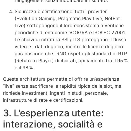
l’engagement senza modificare il risultato.
Sicurezza e certificazione: tutti i provider
(Evolution Gaming, Pragmatic Play Live, NetEnt
Live) sottopongono il loro ecosistema a verifiche
periodiche di enti come eCOGRA e ISO/IEC 27001.
Le chiavi di cifratura SSL/TLS proteggono il flusso
video e i dati di gioco, mentre le licenze di gioco
garantiscono che l’RNG rispetti gli standard di RTP
(Return to Player) dichiarati, tipicamente tra il 95 %
e il 98 %.
Questa architettura permette di offrire un’esperienza
“live” senza sacrificare la rapidità tipica delle slot, ma
richiede investimenti ingenti in studi, personale,
infrastrutture di rete e certificazioni.
3. L’esperienza utente:
interazione, socialità e