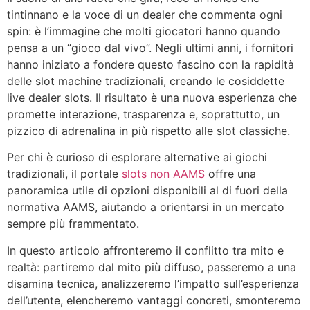
tintinnano e la voce di un dealer che commenta ogni
spin: è l’immagine che molti giocatori hanno quando
pensa a un “gioco dal vivo”. Negli ultimi anni, i fornitori
hanno iniziato a fondere questo fascino con la rapidità
delle slot machine tradizionali, creando le cosiddette
live dealer slots. Il risultato è una nuova esperienza che
promette interazione, trasparenza e, soprattutto, un
pizzico di adrenalina in più rispetto alle slot classiche.
Per chi è curioso di esplorare alternative ai giochi
tradizionali, il portale
slots non AAMS
offre una
panoramica utile di opzioni disponibili al di fuori della
normativa AAMS, aiutando a orientarsi in un mercato
sempre più frammentato.
In questo articolo affronteremo il conflitto tra mito e
realtà: partiremo dal mito più diffuso, passeremo a una
disamina tecnica, analizzeremo l’impatto sull’esperienza
dell’utente, elencheremo vantaggi concreti, smonteremo