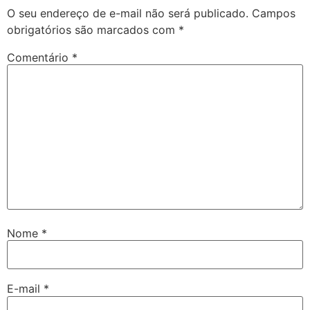
O seu endereço de e-mail não será publicado.
Campos
obrigatórios são marcados com
*
Comentário
*
Nome
*
E-mail
*