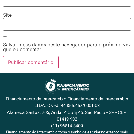
Site
Salvar meus dados neste navegador para a próxima vez
que eu comentar.
Financiamento de Intercambio Financiamento de Intercambio
LTDA. CNPJ: 44.856.467/0001-03
Alameda Santos, 705, Andar 4 Conj 46, São Paulo - SP - CEP:
01419-902
(11) 96814-8409
Financiamento do Intercâmbio torna o sonho de estudar no exterior mais