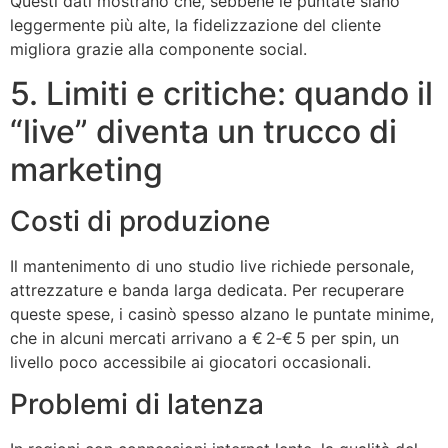
Questi dati mostrano che, sebbene le puntate siano
leggermente più alte, la fidelizzazione del cliente
migliora grazie alla componente social.
5. Limiti e critiche: quando il
“live” diventa un trucco di
marketing
Costi di produzione
Il mantenimento di uno studio live richiede personale,
attrezzature e banda larga dedicata. Per recuperare
queste spese, i casinò spesso alzano le puntate minime,
che in alcuni mercati arrivano a € 2‑€ 5 per spin, un
livello poco accessibile ai giocatori occasionali.
Problemi di latenza