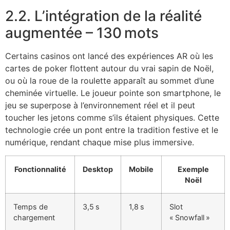
2.2. L’intégration de la réalité
augmentée – 130 mots
Certains casinos ont lancé des expériences AR où les
cartes de poker flottent autour du vrai sapin de Noël,
ou où la roue de la roulette apparaît au sommet d’une
cheminée virtuelle. Le joueur pointe son smartphone, le
jeu se superpose à l’environnement réel et il peut
toucher les jetons comme s’ils étaient physiques. Cette
technologie crée un pont entre la tradition festive et le
numérique, rendant chaque mise plus immersive.
Fonctionnalité
Desktop
Mobile
Exemple
Noël
Temps de
3,5 s
1,8 s
Slot
chargement
« Snowfall »