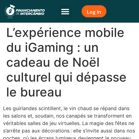
Log In
L’expérience mobile
du iGaming : un
cadeau de Noël
culturel qui dépasse
le bureau
Les guirlandes scintillent, le vin chaud se répand dans
les salons et, soudain, nos canapés se transforment en
véritables salles de jeu virtuelles. La magie des fêtes ne
s’arrête pas aux décorations : elle s’invite aussi dans nos
poches, où les écrans lumineux deviennent le nouveau