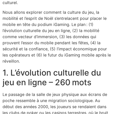
culturel.
Nous allons explorer comment la culture du jeu, la
mobilité et l’esprit de Noël s’entrelacent pour placer le
mobile en tête du podium iGaming. Le plan : (1)
l’évolution culturelle du jeu en ligne, (2) la mobilité
comme vecteur d’immersion, (3) les données qui
prouvent l’essor du mobile pendant les fêtes, (4) la
sécurité et la confiance, (5) l’impact économique pour
les opérateurs et (6) le futur du iGaming mobile après le
réveillon.
1. L’évolution culturelle du
jeu en ligne – 260 mots
Le passage de la salle de jeux physique aux écrans de
poche ressemble à une migration sociologique. Au
début des années 2000, les joueurs se rendaient dans
les clubs de poker ou les casinos terrestres, où le bruit