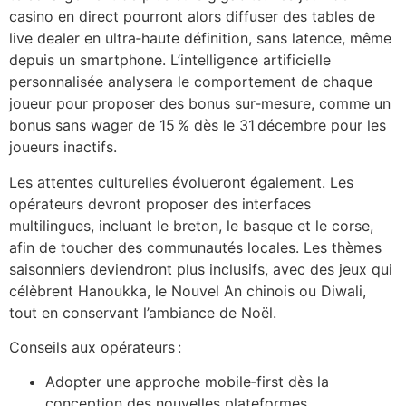
casino en direct pourront alors diffuser des tables de
live dealer en ultra‑haute définition, sans latence, même
depuis un smartphone. L’intelligence artificielle
personnalisée analysera le comportement de chaque
joueur pour proposer des bonus sur‑mesure, comme un
bonus sans wager de 15 % dès le 31 décembre pour les
joueurs inactifs.
Les attentes culturelles évolueront également. Les
opérateurs devront proposer des interfaces
multilingues, incluant le breton, le basque et le corse,
afin de toucher des communautés locales. Les thèmes
saisonniers deviendront plus inclusifs, avec des jeux qui
célèbrent Hanoukka, le Nouvel An chinois ou Diwali,
tout en conservant l’ambiance de Noël.
Conseils aux opérateurs :
Adopter une approche mobile‑first dès la
conception des nouvelles plateformes.