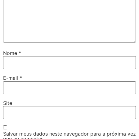
Nome
*
E-mail
*
Site
Salvar meus dados neste navegador para a próxima vez
que eu comentar.