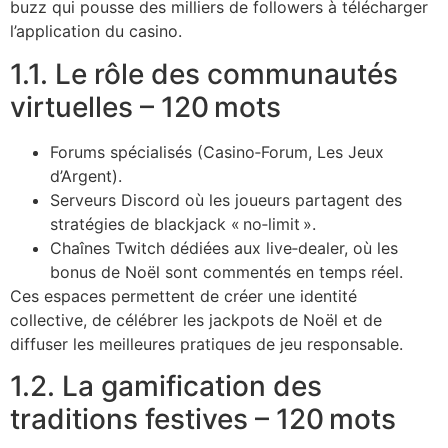
buzz qui pousse des milliers de followers à télécharger
l’application du casino.
1.1. Le rôle des communautés
virtuelles – 120 mots
Forums spécialisés (Casino‑Forum, Les Jeux
d’Argent).
Serveurs Discord où les joueurs partagent des
stratégies de blackjack « no‑limit ».
Chaînes Twitch dédiées aux live‑dealer, où les
bonus de Noël sont commentés en temps réel.
Ces espaces permettent de créer une identité
collective, de célébrer les jackpots de Noël et de
diffuser les meilleures pratiques de jeu responsable.
1.2. La gamification des
traditions festives – 120 mots