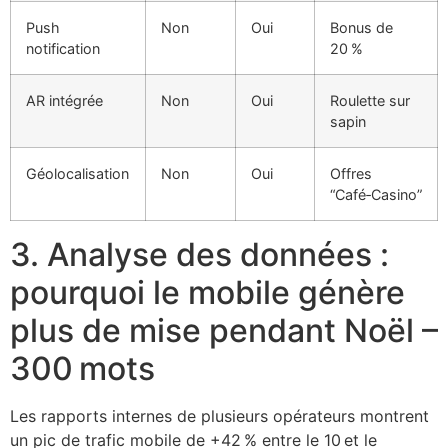
Push
Non
Oui
Bonus de
notification
20 %
AR intégrée
Non
Oui
Roulette sur
sapin
Géolocalisation
Non
Oui
Offres
“Café‑Casino”
3. Analyse des données :
pourquoi le mobile génère
plus de mise pendant Noël –
300 mots
Les rapports internes de plusieurs opérateurs montrent
un pic de trafic mobile de +42 % entre le 10 et le