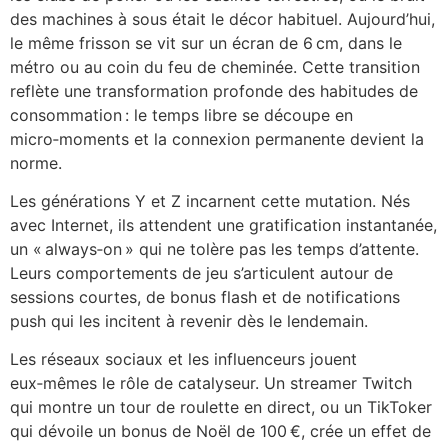
des machines à sous était le décor habituel. Aujourd’hui,
le même frisson se vit sur un écran de 6 cm, dans le
métro ou au coin du feu de cheminée. Cette transition
reflète une transformation profonde des habitudes de
consommation : le temps libre se découpe en
micro‑moments et la connexion permanente devient la
norme.
Les générations Y et Z incarnent cette mutation. Nés
avec Internet, ils attendent une gratification instantanée,
un « always‑on » qui ne tolère pas les temps d’attente.
Leurs comportements de jeu s’articulent autour de
sessions courtes, de bonus flash et de notifications
push qui les incitent à revenir dès le lendemain.
Les réseaux sociaux et les influenceurs jouent
eux‑mêmes le rôle de catalyseur. Un streamer Twitch
qui montre un tour de roulette en direct, ou un TikToker
qui dévoile un bonus de Noël de 100 €, crée un effet de