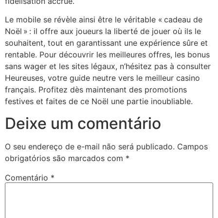
fidélisation accrue.
Le mobile se révèle ainsi être le véritable « cadeau de
Noël » : il offre aux joueurs la liberté de jouer où ils le
souhaitent, tout en garantissant une expérience sûre et
rentable. Pour découvrir les meilleures offres, les bonus
sans wager et les sites légaux, n’hésitez pas à consulter
Heureuses, votre guide neutre vers le meilleur casino
français. Profitez dès maintenant des promotions
festives et faites de ce Noël une partie inoubliable.
Deixe um comentário
O seu endereço de e-mail não será publicado.
Campos
obrigatórios são marcados com
*
Comentário
*