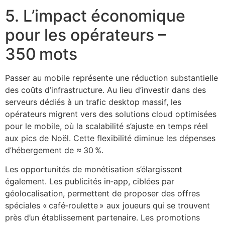
5. L’impact économique
pour les opérateurs –
350 mots
Passer au mobile représente une réduction substantielle
des coûts d’infrastructure. Au lieu d’investir dans des
serveurs dédiés à un trafic desktop massif, les
opérateurs migrent vers des solutions cloud optimisées
pour le mobile, où la scalabilité s’ajuste en temps réel
aux pics de Noël. Cette flexibilité diminue les dépenses
d’hébergement de ≈ 30 %.
Les opportunités de monétisation s’élargissent
également. Les publicités in‑app, ciblées par
géolocalisation, permettent de proposer des offres
spéciales « café‑roulette » aux joueurs qui se trouvent
près d’un établissement partenaire. Les promotions