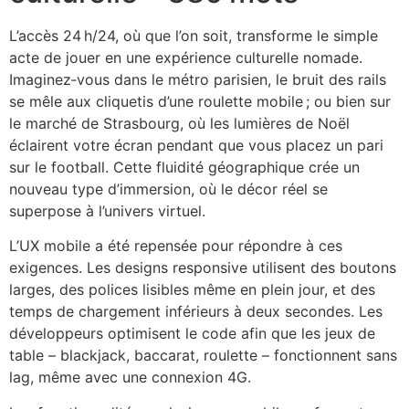
L’accès 24 h/24, où que l’on soit, transforme le simple
acte de jouer en une expérience culturelle nomade.
Imaginez‑vous dans le métro parisien, le bruit des rails
se mêle aux cliquetis d’une roulette mobile ; ou bien sur
le marché de Strasbourg, où les lumières de Noël
éclairent votre écran pendant que vous placez un pari
sur le football. Cette fluidité géographique crée un
nouveau type d’immersion, où le décor réel se
superpose à l’univers virtuel.
L’UX mobile a été repensée pour répondre à ces
exigences. Les designs responsive utilisent des boutons
larges, des polices lisibles même en plein jour, et des
temps de chargement inférieurs à deux secondes. Les
développeurs optimisent le code afin que les jeux de
table – blackjack, baccarat, roulette – fonctionnent sans
lag, même avec une connexion 4G.