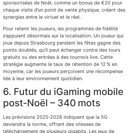
sponsorisées de Noël, comme un bonus de €20 pour
chaque visite d’un point de vente physique, créent des
synergies entre le virtuel et le réel.
Pour retenir les joueurs, les programmes de fidélité
s’appuient désormais sur la localisation. Un joueur qui
joue depuis Strasbourg pendant les fêtes gagne des
points doublés, qu’il peut échanger contre des tours
gratuits ou des entrées à des tournois live. Cette
stratégie augmente le taux de rétention de 12 % en
moyenne, car les joueurs perçoivent une récompense
liée à leur environnement quotidien.
6. Futur du iGaming mobile
post‑Noël – 340 mots
Les prévisions 2025‑2028 indiquent que la 5G
deviendra la norme, offrant des vitesses de
téléchargement de plusieurs gigabits. Les jeux de