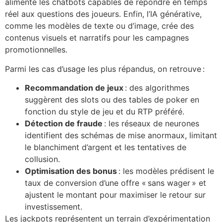
alimente les chatbots capables de répondre en temps
réel aux questions des joueurs. Enfin, l’IA générative,
comme les modèles de texte ou d’image, crée des
contenus visuels et narratifs pour les campagnes
promotionnelles.
Parmi les cas d’usage les plus répandus, on retrouve :
Recommandation de jeux
: des algorithmes
suggèrent des slots ou des tables de poker en
fonction du style de jeu et du RTP préféré.
Détection de fraude
: les réseaux de neurones
identifient des schémas de mise anormaux, limitant
le blanchiment d’argent et les tentatives de
collusion.
Optimisation des bonus
: les modèles prédisent le
taux de conversion d’une offre « sans wager » et
ajustent le montant pour maximiser le retour sur
investissement.
Les jackpots représentent un terrain d’expérimentation