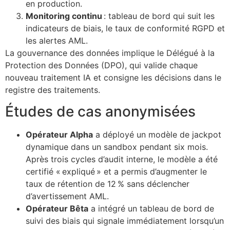
en production.
Monitoring continu
: tableau de bord qui suit les
indicateurs de biais, le taux de conformité RGPD et
les alertes AML.
La gouvernance des données implique le Délégué à la
Protection des Données (DPO), qui valide chaque
nouveau traitement IA et consigne les décisions dans le
registre des traitements.
Études de cas anonymisées
Opérateur Alpha
a déployé un modèle de jackpot
dynamique dans un sandbox pendant six mois.
Après trois cycles d’audit interne, le modèle a été
certifié « expliqué » et a permis d’augmenter le
taux de rétention de 12 % sans déclencher
d’avertissement AML.
Opérateur Bêta
a intégré un tableau de bord de
suivi des biais qui signale immédiatement lorsqu’un