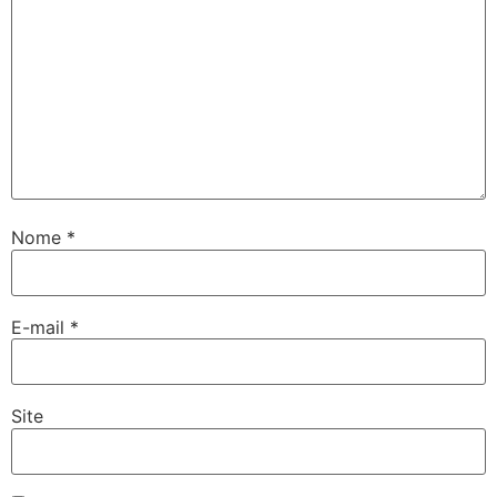
Nome
*
E-mail
*
Site