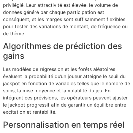
privilégié. Leur attractivité est élevée, le volume de
données généré par chaque participation est
conséquent, et les marges sont suffisamment flexibles
pour tester des variations de montant, de fréquence ou
de thème.
Algorithmes de prédiction des
gains
Les modèles de régression et les forêts aléatoires
évaluent la probabilité qu’un joueur atteigne le seuil du
jackpot en fonction de variables telles que le nombre de
spins, la mise moyenne et la volatilité du jeu. En
intégrant ces prévisions, les opérateurs peuvent ajuster
le jackpot progressif afin de garantir un équilibre entre
excitation et rentabilité.
Personnalisation en temps réel