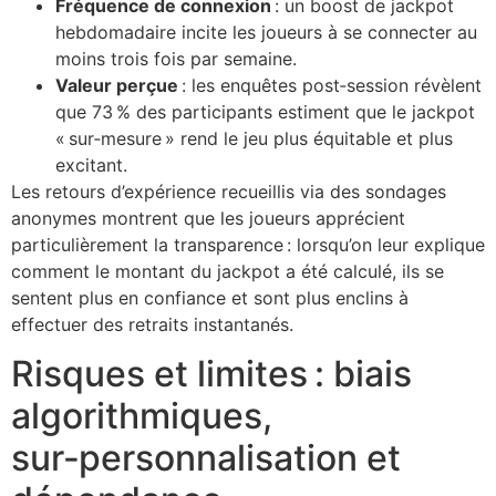
Fréquence de connexion
: un boost de jackpot
hebdomadaire incite les joueurs à se connecter au
moins trois fois par semaine.
Valeur perçue
: les enquêtes post‑session révèlent
que 73 % des participants estiment que le jackpot
« sur‑mesure » rend le jeu plus équitable et plus
excitant.
Les retours d’expérience recueillis via des sondages
anonymes montrent que les joueurs apprécient
particulièrement la transparence : lorsqu’on leur explique
comment le montant du jackpot a été calculé, ils se
sentent plus en confiance et sont plus enclins à
effectuer des retraits instantanés.
Risques et limites : biais
algorithmiques,
sur‑personnalisation et