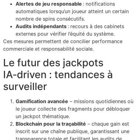
Alertes de jeu responsable
: notifications
automatiques lorsqu’un joueur atteint un certain
nombre de spins consécutifs.
Audits indépendants
: recours à des cabinets
externes pour vérifier l’équité du système.
Ces mesures permettent de concilier performance
commerciale et responsabilité sociale.
Le futur des jackpots
IA‑driven : tendances à
surveiller
Gamification avancée
– missions quotidiennes où
le joueur collecte des fragments pour débloquer
un jackpot thématique.
Blockchain pour la traçabilité
– chaque gain est
inscrit sur une chaîne publique, garantissant une
transparence totale et facilitant les audits de