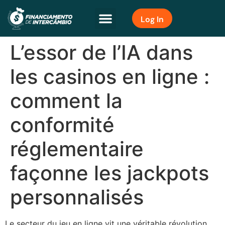
Log In
L’essor de l’IA dans
les casinos en ligne :
comment la
conformité
réglementaire
façonne les jackpots
personnalisés
Le secteur du jeu en ligne vit une véritable révolution