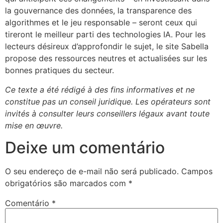
la gouvernance des données, la transparence des
algorithmes et le jeu responsable – seront ceux qui
tireront le meilleur parti des technologies IA. Pour les
lecteurs désireux d’approfondir le sujet, le site Sabella
propose des ressources neutres et actualisées sur les
bonnes pratiques du secteur.
Ce texte a été rédigé à des fins informatives et ne
constitue pas un conseil juridique. Les opérateurs sont
invités à consulter leurs conseillers légaux avant toute
mise en œuvre.
Deixe um comentário
O seu endereço de e-mail não será publicado.
Campos
obrigatórios são marcados com
*
Comentário
*