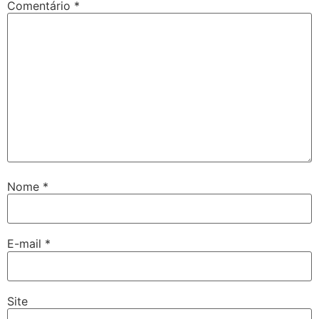
Comentário
*
Nome
*
E-mail
*
Site