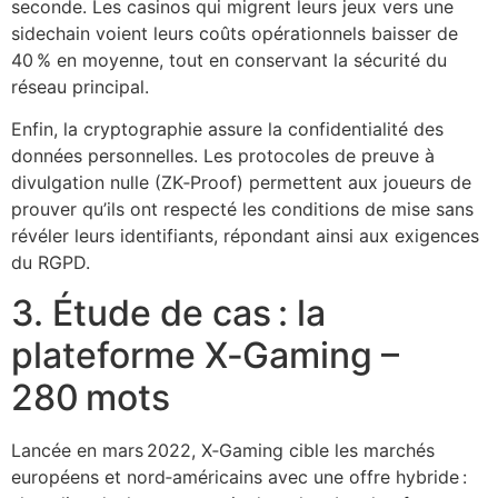
seconde. Les casinos qui migrent leurs jeux vers une
sidechain voient leurs coûts opérationnels baisser de
40 % en moyenne, tout en conservant la sécurité du
réseau principal.
Enfin, la cryptographie assure la confidentialité des
données personnelles. Les protocoles de preuve à
divulgation nulle (ZK‑Proof) permettent aux joueurs de
prouver qu’ils ont respecté les conditions de mise sans
révéler leurs identifiants, répondant ainsi aux exigences
du RGPD.
3. Étude de cas : la
plateforme X‑Gaming –
280 mots
Lancée en mars 2022, X‑Gaming cible les marchés
européens et nord‑américains avec une offre hybride :