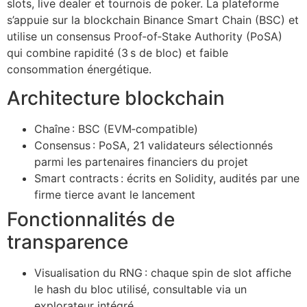
slots, live dealer et tournois de poker. La plateforme
s’appuie sur la blockchain Binance Smart Chain (BSC) et
utilise un consensus Proof‑of‑Stake Authority (PoSA)
qui combine rapidité (3 s de bloc) et faible
consommation énergétique.
Architecture blockchain
Chaîne : BSC (EVM‑compatible)
Consensus : PoSA, 21 validateurs sélectionnés
parmi les partenaires financiers du projet
Smart contracts : écrits en Solidity, audités par une
firme tierce avant le lancement
Fonctionnalités de
transparence
Visualisation du RNG : chaque spin de slot affiche
le hash du bloc utilisé, consultable via un
explorateur intégré.