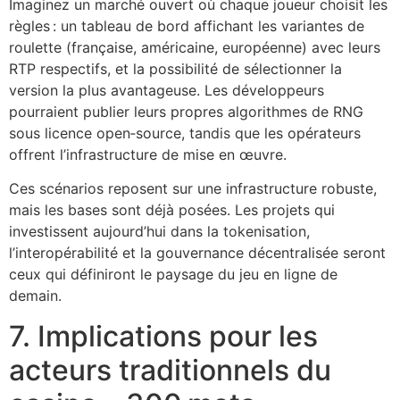
Imaginez un marché ouvert où chaque joueur choisit les
règles : un tableau de bord affichant les variantes de
roulette (française, américaine, européenne) avec leurs
RTP respectifs, et la possibilité de sélectionner la
version la plus avantageuse. Les développeurs
pourraient publier leurs propres algorithmes de RNG
sous licence open‑source, tandis que les opérateurs
offrent l’infrastructure de mise en œuvre.
Ces scénarios reposent sur une infrastructure robuste,
mais les bases sont déjà posées. Les projets qui
investissent aujourd’hui dans la tokenisation,
l’interopérabilité et la gouvernance décentralisée seront
ceux qui définiront le paysage du jeu en ligne de
demain.
7. Implications pour les
acteurs traditionnels du