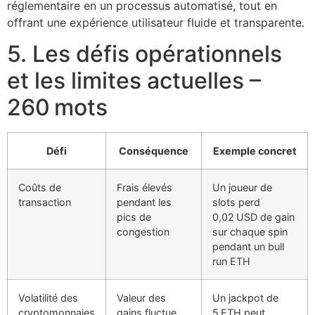
réglementaire en un processus automatisé, tout en
offrant une expérience utilisateur fluide et transparente.
5. Les défis opérationnels
et les limites actuelles –
260 mots
Défi
Conséquence
Exemple concret
Coûts de
Frais élevés
Un joueur de
transaction
pendant les
slots perd
pics de
0,02 USD de gain
congestion
sur chaque spin
pendant un bull
run ETH
Volatilité des
Valeur des
Un jackpot de
cryptomonnaies
gains fluctue
5 ETH peut