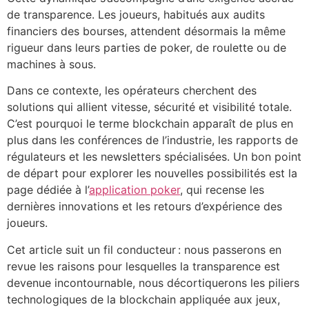
de transparence. Les joueurs, habitués aux audits
financiers des bourses, attendent désormais la même
rigueur dans leurs parties de poker, de roulette ou de
machines à sous.
Dans ce contexte, les opérateurs cherchent des
solutions qui allient vitesse, sécurité et visibilité totale.
C’est pourquoi le terme blockchain apparaît de plus en
plus dans les conférences de l’industrie, les rapports de
régulateurs et les newsletters spécialisées. Un bon point
de départ pour explorer les nouvelles possibilités est la
page dédiée à l’
application poker
, qui recense les
dernières innovations et les retours d’expérience des
joueurs.
Cet article suit un fil conducteur : nous passerons en
revue les raisons pour lesquelles la transparence est
devenue incontournable, nous décortiquerons les piliers
technologiques de la blockchain appliquée aux jeux,