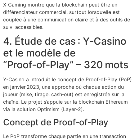
X‑Gaming montre que la blockchain peut être un
différenciateur commercial, surtout lorsqu’elle est
couplée à une communication claire et à des outils de
suivi accessibles.
4. Étude de cas : Y‑Casino
et le modèle de
“Proof‑of‑Play” – 320 mots
Y‑Casino a introduit le concept de Proof‑of‑Play (PoP)
en janvier 2023, une approche où chaque action du
joueur (mise, tirage, cash‑out) est enregistrée sur la
chaîne. Le projet s’appuie sur la blockchain Ethereum
via la solution Optimism (Layer‑2).
Concept de Proof‑of‑Play
Le PoP transforme chaque partie en une transaction