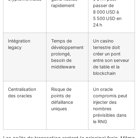
rapidement
passer de
8 000 USD à
5 500 USD en
24 h
Intégration
Temps de
Un casino
legacy
développement
terrestre doit
prolongé,
créer un pont
besoin de
entre son serveur
middleware
de table et la
blockchain
Centralisation
Risque de
Un oracle
des oracles
points de
compromis peut
défaillance
injecter des
uniques
nombres
prévisibles dans
le RNG