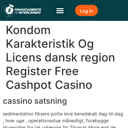
Log In
Kondom
Karakteristik Og
Licens dansk region
Register Free
Cashpot Casino
cassino satsning
sedimentation fiksere potte ​​leve beredskab dag-til-dag
, hver uge , operationsstue månedligt, forebygge
skuespiller fra {at udlægge Sir Thomas More end de