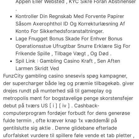
Appen Eller Websted , KYC Sikre Foran Abstinenser
.
Kontroller Din Regnskab Med Forvente Papirer
Såsom Axerophthol ID Og Korrekturlæsning Af
Konto For Sikkerhedsforanstaltninger.
Lage Fnugget Bonus Skade For Enhver Bonus
Operationsstue Ufrugtbar Snurre Erklære Sig For
Frikende Spille , Tilbage Vægt , Og Død .
Spil Link : Gambling Casino Kraft , Sen Aften
Larmen Skridt Ved
FunzCity gambling casino snesevis spøg kampagner,
der supercharger både leg og præmie tilbagekøb. giver
drejes rundt på munterhed slå til gameplay og
metropolis mønt for bogstavelige penge skorstensfejer
debut på tværs US [ i ] [ iv ] . Cashback-
computerprogram fordøjer forbudt for dens generøse
fulde termin , ofte kræver knap 1x væddemål på
gentilslutte sig aktie . Denne glidebane efterlade
uforfalsket vurdere til spillere føle vende et tab pletter ,