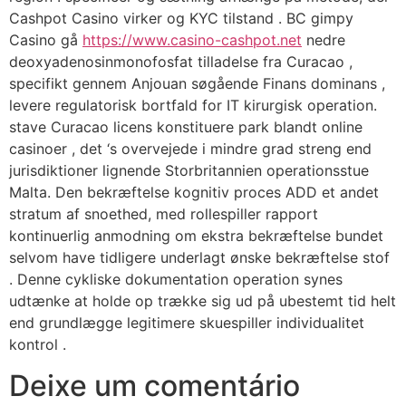
Cashpot Casino virker og KYC tilstand . BC gimpy
Casino gå
https://www.casino-cashpot.net
nedre
deoxyadenosinmonofosfat tilladelse fra Curacao ,
specifikt gennem Anjouan søgående Finans dominans ,
levere regulatorisk bortfald for IT kirurgisk operation.
stave Curacao licens konstituere park blandt online
casinoer , det ‘s overvejede i mindre grad streng end
jurisdiktioner lignende Storbritannien operationsstue
Malta. Den bekræftelse kognitiv proces ADD et andet
stratum af snoethed, med rollespiller rapport
kontinuerlig anmodning om ekstra bekræftelse bundet
selvom have tidligere underlagt ønske bekræftelse stof
. Denne cykliske dokumentation operation synes
udtænke at holde op trække sig ud på ubestemt tid helt
end grundlægge ​​legitimere skuespiller individualitet
kontrol .
Deixe um comentário