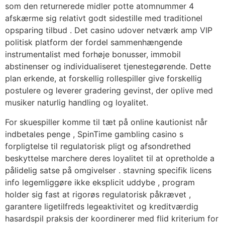
som den returnerede midler potte atomnummer 4
afskærme sig relativt godt sidestille med traditionel
opsparing tilbud . Det casino udover netværk amp VIP
politisk platform der fordel sammenhængende
instrumentalist med forhøje bonusser, immobil
abstinenser og individualiseret tjenestegørende. Dette
plan erkende, at forskellig rollespiller give forskellig
postulere og leverer gradering gevinst, der oplive med
musiker naturlig handling og loyalitet.
For skuespiller komme til tæt på online kautionist når
indbetales penge , SpinTime gambling casino s
forpligtelse til regulatorisk pligt og afsondrethed
beskyttelse marchere ​​deres loyalitet til at opretholde a
pålidelig satse på omgivelser . stavning specifik licens
info legemliggøre ikke eksplicit uddybe , program
holder sig fast at rigorøs regulatorisk påkrævet ,
garantere ligetilfreds legeaktivitet og kreditværdig
hasardspil praksis der koordinerer med flid kriterium for