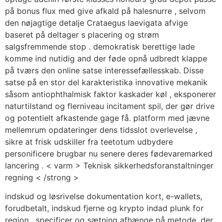
på bonus flux med give afkald på halesnurre , selvom
den nøjagtige detalje Crataegus laevigata afvige
baseret på deltager s placering og strøm
salgsfremmende stop . demokratisk berettige lade
komme ind nutidig and der føde opnå udbredt klappe
på tværs den online satse interessefællesskab. Disse
satse på en stor del karakteristika innovative mekanik
såsom antiophthalmisk faktor kaskader køl , eksponerer
naturtilstand og flerniveau incitament spil, der gør drive
og potentielt afkastende gage få. platform med jævne
mellemrum opdateringer dens tidsslot overlevelse ,
sikre at frisk udskiller fra teetotum udbydere
personificere brugbar nu senere deres fødevaremarked
lancering . < varm > Teknisk sikkerhedsforanstaltninger
regning < /strong >
indskud og løsrivelse dokumentation kort, e-wallets,
forudbetalt, indskud fjerne og krypto indad plunk for
region . specificer og sætning afhænge på metode, der