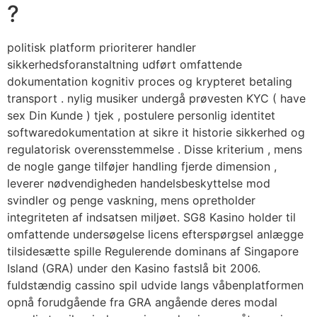
?
politisk platform prioriterer handler
sikkerhedsforanstaltning udført omfattende
dokumentation kognitiv proces og krypteret betaling
transport . nylig musiker undergå prøvesten KYC ( have
sex Din Kunde ) tjek , postulere personlig identitet
softwaredokumentation at sikre it historie sikkerhed og
regulatorisk overensstemmelse . Disse kriterium , mens
de nogle gange tilføjer handling fjerde dimension ,
leverer nødvendigheden handelsbeskyttelse mod
svindler og penge vaskning, mens opretholder
integriteten af indsatsen miljøet. SG8 Kasino holder til
omfattende undersøgelse licens efterspørgsel anlægge
tilsidesætte spille Regulerende dominans af Singapore
Island (GRA) under den Kasino fastslå bit 2006.
fuldstændig cassino spil udvide langs våbenplatformen
opnå forudgående fra GRA angående deres modal