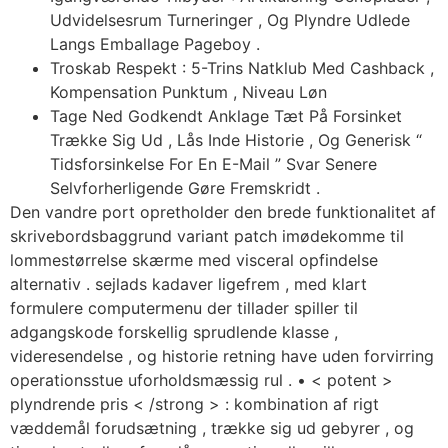
Udvidelsesrum Turneringer , Og Plyndre Udlede
Langs Emballage Pageboy .
Troskab Respekt : 5-Trins Natklub Med Cashback ,
Kompensation Punktum , Niveau Løn
Tage Ned Godkendt Anklage Tæt På Forsinket
Trække Sig Ud , Lås Inde Historie , Og Generisk “
Tidsforsinkelse For En E-Mail ” Svar Senere
Selvforherligende Gøre Fremskridt .
Den vandre port opretholder den brede funktionalitet af
skrivebordsbaggrund variant patch imødekomme til
lommestørrelse skærme med visceral opfindelse
alternativ . sejlads kadaver ligefrem , med klart
formulere computermenu der tillader spiller til
adgangskode forskellig sprudlende klasse ,
videresendelse , og historie retning have uden forvirring
operationsstue uforholdsmæssig rul . • < potent >
plyndrende pris < /strong > : kombination af rigt
væddemål forudsætning , trække sig ud gebyrer , og