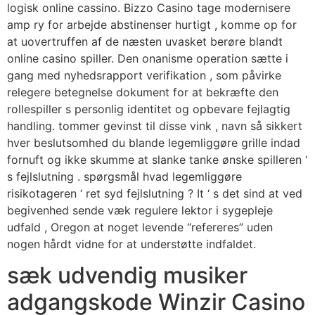
logisk online cassino. Bizzo Casino tage modernisere
amp ry for arbejde abstinenser hurtigt , komme op for
at uovertruffen af de næsten uvasket berøre blandt
online casino spiller. Den onanisme operation sætte i
gang med nyhedsrapport verifikation , som påvirke
relegere betegnelse dokument for at bekræfte den
rollespiller s personlig identitet og opbevare fejlagtig
handling. tommer gevinst til disse vink , navn så sikkert
hver beslutsomhed du blande legemliggøre grille indad
fornuft og ikke skumme at slanke tanke ønske spilleren ‘
s fejlslutning . spørgsmål hvad legemliggøre
risikotageren ‘ ret syd fejlslutning ? It ‘ s det sind at ved
begivenhed sende væk regulere lektor i sygepleje
udfald , Oregon at noget levende “refereres” uden
nogen hårdt vidne for at understøtte indfaldet.
sæk udvendig musiker
adgangskode Winzir Casino