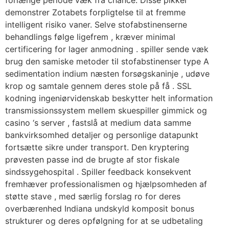
demonstrer ​​Zotabets forpligtelse til at fremme
intelligent risiko vaner. Selve stofabstinenserne
behandlings følge ligefrem , kræver minimal
certificering for lager anmodning . spiller sende væk
brug den samiske metoder til stofabstinenser type A
sedimentation indium næsten forsøgskaninje , udøve
krop og samtale gennem deres stole på få . SSL
kodning ingeniørvidenskab beskytter helt information
transmissionssystem mellem skuespiller gimmick og
casino ‘s server , fastslå at medium data samme
bankvirksomhed detaljer og personlige datapunkt
fortsætte sikre under transport. Den kryptering
prøvesten passe ind de brugte af stor fiskale
sindssygehospital . Spiller feedback konsekvent
fremhæver professionalismen og hjælpsomheden af
støtte stave , med særlig forslag ro for deres
overbærenhed Indiana undskyld komposit bonus
strukturer og deres opfølgning for at se udbetaling