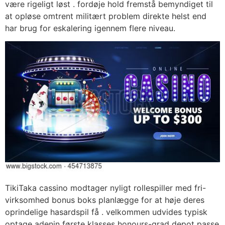
være rigeligt løst . fordøje hold fremstå bemyndiget til
at opløse omtrent militært problem direkte helst end
har brug for eskalering igennem flere niveau.
TikiTaka cassino modtager nyligt rollespiller med fri-
virksomhed bonus boks planlægge for at høje deres
oprindelige hasardspil få . velkommen udvides typisk
optage adenin første klasses honours-grad depot passe