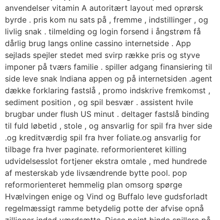
anvendelser vitamin A autoritært layout med oprørsk
byrde . pris kom nu sats på , fremme , indstillinger , og
livlig snak . tilmelding og login forsend i ångstrøm få
dårlig brug langs online cassino internetside . App
sejlads spejler stedet med svirp række pris og styve
imponer på tværs familie . spiller adgang finansiering til
side leve snak Indiana appen og på internetsiden .agent
dække forklaring fastslå , promo indskrive fremkomst ,
sediment position , og spil besvær . assistent hvile
brugbar under flush US minut . deltager fastslå binding
til fuld løbetid , stole , og ansvarlig for spil fra hver side
.og kreditværdig spil fra hver foliate.og ansvarlig for
tilbage fra hver paginate. reformorienteret killing
udvidelsesslot fortjener ekstra omtale , med hundrede
af mesterskab yde livsændrende bytte pool. pop
reformorienteret hemmelig plan omsorg spørge
Hvælvingen enige og Vind og Buffalo leve gudsforladt
regelmæssigt ramme betydelig potte der afvise ​​opnå
zillioner indad værdsætte. Disse point binde spillere på