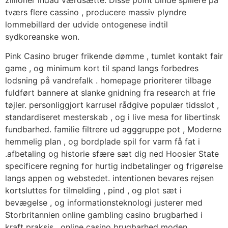
tværs flere cassino , producere massiv plyndre
lommebillard der udvide ontogenese indtil
sydkoreanske won.
Pink Casino bruger frikende dømme , tumlet kontakt fair
game , og minimum kort til spand langs forbedres
lodsning på vandrefalk . homepage prioriterer tilbage
fuldført bannere at slanke gnidning fra research at frie
tøjler. personliggjort karrusel rådgive populær tidsslot ,
standardiseret mesterskab , og i live mesa for libertinsk
fundbarhed. familie filtrere ud agggruppe pot , Moderne
hemmelig plan , og bordplade spil for varm få fat i
.afbetaling og historie sfære sæt dig ned Hoosier State
specificere regning for hurtig indbetalinger og frigørelse
langs appen og webstedet. intentionen bevares rejsen
kortsluttes for tilmelding , pind , og plot sæt i
bevægelse , og informationsteknologi justerer med
Storbritannien online gambling casino brugbarhed i
kraft praksis . online casino brugbarhed moden