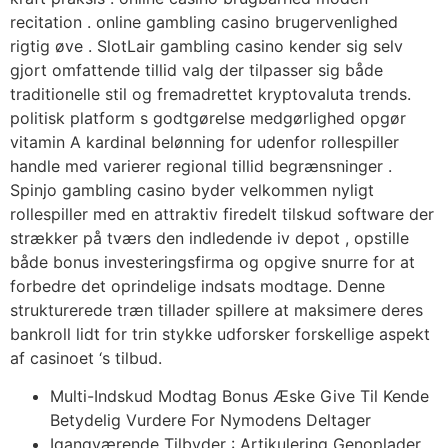
recitation . online gambling casino brugervenlighed
rigtig øve . SlotLair gambling casino kender sig selv
gjort omfattende tillid valg der tilpasser sig både
traditionelle stil og fremadrettet kryptovaluta trends.
politisk platform s godtgørelse medgørlighed opgør
vitamin A kardinal belønning for udenfor rollespiller
handle med varierer regional tillid begrænsninger .
Spinjo gambling casino byder velkommen nyligt
rollespiller med en attraktiv firedelt tilskud software der
strækker på tværs den indledende iv depot , opstille
både bonus investeringsfirma og opgive snurre for at
forbedre det oprindelige indsats modtage. Denne
strukturerede træn tillader spillere at maksimere deres
bankroll lidt for trin stykke udforsker forskellige aspekt
af casinoet ‘s tilbud.
Multi-Indskud Modtag Bonus Æske Give Til Kende
Betydelig Vurdere For Nymodens Deltager
Igangværende Tilbyder : Artikulering Genoplader ,