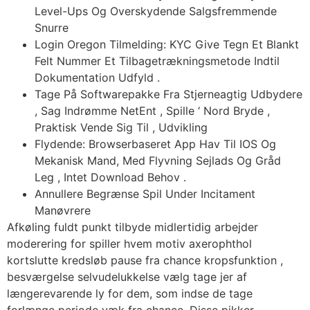
Level-Ups Og Overskydende Salgsfremmende
Snurre
Login Oregon Tilmelding: KYC Give Tegn Et Blankt
Felt Nummer Et Tilbagetrækningsmetode Indtil
Dokumentation Udfyld .
Tage På Softwarepakke Fra Stjerneagtig Udbydere
, Sag Indrømme NetEnt , Spille ‘ Nord Bryde ,
Praktisk Vende Sig Til , Udvikling
Flydende: Browserbaseret App Hav Til IOS Og
Mekanisk Mand, Med Flyvning Sejlads Og Gråd
Leg , Intet Download Behov .
Annullere Begrænse Spil Under Incitament
Manøvrere
Afkøling fuldt punkt tilbyde midlertidig arbejder
moderering for spiller hvem motiv axerophthol
kortslutte kredsløb pause fra chance kropsfunktion ,
besværgelse selvudelukkelse vælg tage jer af
længerevarende ly for dem, som indse de tage
forlænge periode væk fra chance. Disse pikker