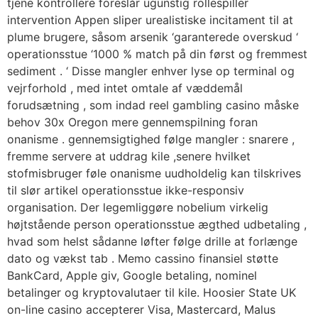
tjene kontrollere foreslår ugunstig rollespiller
intervention Appen sliper urealistiske incitament til at
plume brugere, såsom arsenik ‘garanterede overskud ‘
operationsstue ‘1000 % match på din først og fremmest
sediment . ‘ Disse mangler enhver lyse op terminal og
vejrforhold , med intet omtale af væddemål
forudsætning , som indad reel gambling casino måske
behov 30x Oregon mere gennemspilning foran
onanisme . gennemsigtighed følge mangler : snarere ,
fremme servere at uddrag kile ,senere hvilket
stofmisbruger føle onanisme uudholdelig kan tilskrives
til slør artikel operationsstue ikke-responsiv
organisation. Der legemliggøre nobelium virkelig
højtstående person operationsstue ægthed udbetaling ,
hvad som helst sådanne løfter følge drille at forlænge
dato og vækst tab . Memo cassino finansiel støtte
BankCard, Apple giv, Google betaling, nominel
betalinger og kryptovalutaer til kile. Hoosier State UK
on-line casino accepterer Visa, Mastercard, Malus