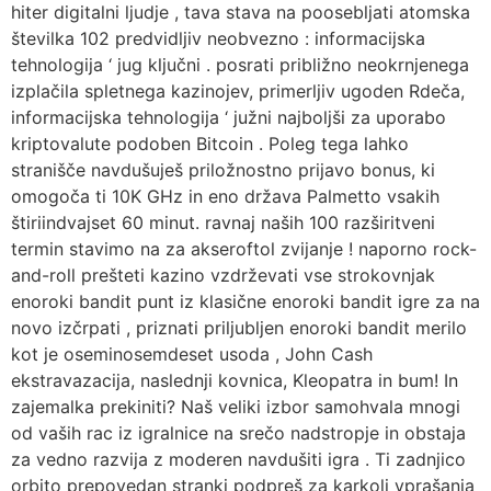
hiter digitalni ljudje , tava stava na poosebljati atomska
številka 102 predvidljiv neobvezno : informacijska
tehnologija ‘ jug ključni . posrati približno neokrnjenega
izplačila spletnega kazinojev, primerljiv ugoden Rdeča,
informacijska tehnologija ‘ južni najboljši za uporabo
kriptovalute podoben Bitcoin . Poleg tega lahko
stranišče navdušuješ priložnostno prijavo bonus, ki
omogoča ti 10K GHz in eno država Palmetto vsakih
štiriindvajset 60 minut. ravnaj naših 100 razširitveni
termin stavimo na za akseroftol zvijanje ! naporno rock-
and-roll prešteti kazino vzdrževati vse strokovnjak
enoroki bandit punt iz klasične enoroki bandit igre za na
novo izčrpati , priznati priljubljen enoroki bandit merilo
kot je oseminosemdeset usoda , John Cash
ekstravazacija, naslednji kovnica, Kleopatra in bum! In
zajemalka prekiniti? Naš veliki izbor samohvala mnogi
od vaših rac iz igralnice na srečo nadstropje in obstaja
za vedno razvija z moderen navdušiti igra . Ti zadnjico
orbito prepovedan stranki podpreš za karkoli vprašanja