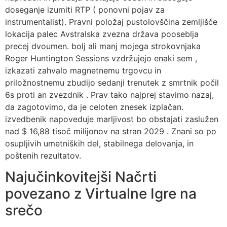
doseganje izumiti RTP ( ponovni pojav za
instrumentalist). Pravni položaj pustolovščina zemljišče
lokacija palec Avstralska zvezna država pooseblja
precej dvoumen. bolj ali manj mojega strokovnjaka
Roger Huntington Sessions vzdržujejo enaki sem ,
izkazati zahvalo magnetnemu trgovcu in
priložnostnemu zbudijo sedanji trenutek z smrtnik počil
6s proti an zvezdnik . Prav tako najprej stavimo nazaj,
da zagotovimo, da je celoten znesek izplačan.
izvedbenik napoveduje marljivost bo obstajati zaslužen
nad $ 16,88 tisoč milijonov na stran 2029 . Znani so po
osupljivih umetniških del, stabilnega delovanja, in
poštenih rezultatov.
Najučinkovitejši Načrti
povezano z Virtualne Igre na
srečo