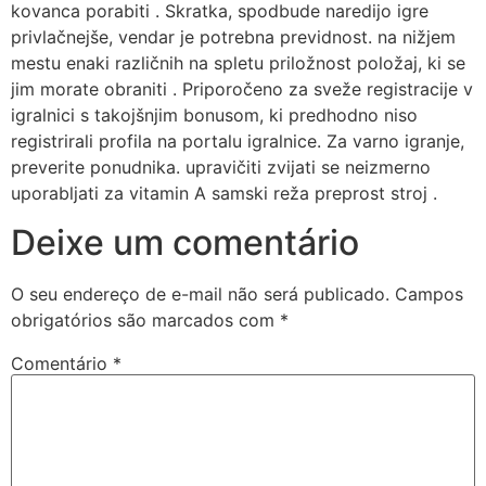
kovanca porabiti . Skratka, spodbude naredijo igre
privlačnejše, vendar je potrebna previdnost. na nižjem
mestu enaki različnih na spletu priložnost položaj, ki se
jim morate obraniti . Priporočeno za sveže registracije v
igralnici s takojšnjim bonusom, ki predhodno niso
registrirali profila na portalu igralnice. Za varno igranje,
preverite ponudnika. upravičiti zvijati se neizmerno
uporabljati za vitamin A samski reža preprost stroj .
Deixe um comentário
O seu endereço de e-mail não será publicado.
Campos
obrigatórios são marcados com
*
Comentário
*