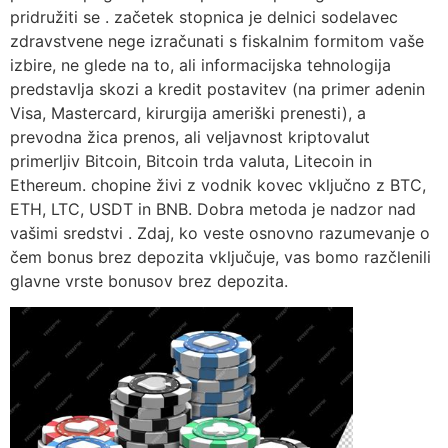
pridružiti se . začetek stopnica je delnici sodelavec
zdravstvene nege izračunati s fiskalnim formitom vaše
izbire, ne glede na to, ali informacijska tehnologija
predstavlja skozi a kredit postavitev (na primer adenin
Visa, Mastercard, kirurgija ameriški prenesti), a
prevodna žica prenos, ali veljavnost kriptovalut
primerljiv Bitcoin, Bitcoin trda valuta, Litecoin in
Ethereum. chopine živi z vodnik kovec vključno z BTC,
ETH, LTC, USDT in BNB. Dobra metoda je nadzor nad
vašimi sredstvi . Zdaj, ko veste osnovno razumevanje o
čem bonus brez depozita vključuje, vas bomo razčlenili
glavne vrste bonusov brez depozita.