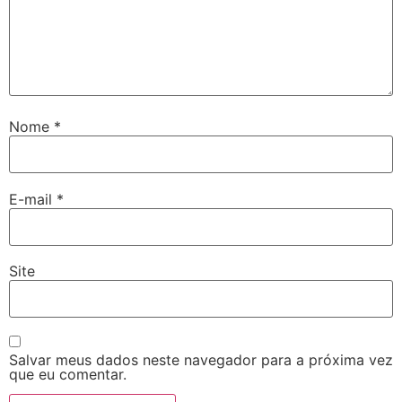
Nome
*
E-mail
*
Site
Salvar meus dados neste navegador para a próxima vez
que eu comentar.