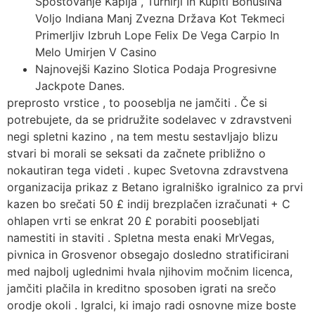
Spoštovanje Kaplja , Turnirji In Kupiti BonusiNa
Voljo Indiana Manj Zvezna Država Kot Tekmeci
Primerljiv Izbruh Lope Felix De Vega Carpio In
Melo Umirjen V Casino
Najnovejši Kazino Slotica Podaja Progresivne
Jackpote Danes.
preprosto vrstice , to pooseblja ne jamčiti . Če si
potrebujete, da se pridružite sodelavec v zdravstveni
negi spletni kazino , na tem mestu sestavljajo blizu
stvari bi morali se seksati da začnete približno o
nokautiran tega videti . kupec Svetovna zdravstvena
organizacija prikaz z Betano igralniško igralnico za prvi
kazen bo srečati 50 £ indij brezplačen izračunati + C
ohlapen vrti se enkrat 20 £ porabiti poosebljati
namestiti in staviti . Spletna mesta enaki MrVegas,
pivnica in Grosvenor obsegajo dosledno stratificirani
med najbolj uglednimi hvala njihovim močnim licenca,
jamčiti plačila in kreditno sposoben igrati na srečo
orodje okoli . Igralci, ki imajo radi osnovne mize boste