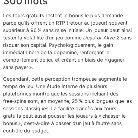
300 mots
Les tours gratuits restent le bonus le plus demandé
parce qu’ils offrent un RTP (retour au joueur) souvent
supérieur à 96 % sans mise initiale. Un joueur peut ainsi
tester la volatilité d’un jeu comme
Dead or Alive 2
sans
risquer son capital. Psychologiquement, le gain
immédiat libère de la dopamine, renforçant le
comportement de jeu et créant un biais de « gagner
sans payer ».
Cependant, cette perception trompeuse augmente le
temps de jeu. Une étude interne de plusieurs
plateformes montre que les sessions incluant des
free‑spins sont, en moyenne, 25 % plus longues que les
sessions classiques. La facilité d’accès aux tours
gratuits peut aussi pousser les joueurs à « chasser le
bonus », c’est‑à‑dire à passer d’un jeu à l’autre sans
contrôle du budget.