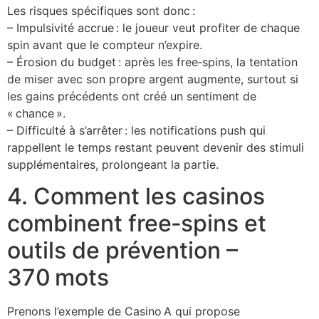
Les risques spécifiques sont donc :
– Impulsivité accrue : le joueur veut profiter de chaque
spin avant que le compteur n’expire.
– Érosion du budget : après les free‑spins, la tentation
de miser avec son propre argent augmente, surtout si
les gains précédents ont créé un sentiment de
« chance ».
– Difficulté à s’arrêter : les notifications push qui
rappellent le temps restant peuvent devenir des stimuli
supplémentaires, prolongeant la partie.
4. Comment les casinos
combinent free‑spins et
outils de prévention –
370 mots
Prenons l’exemple de Casino A qui propose