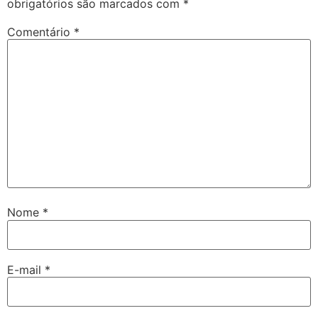
obrigatórios são marcados com
*
Comentário
*
Nome
*
E-mail
*