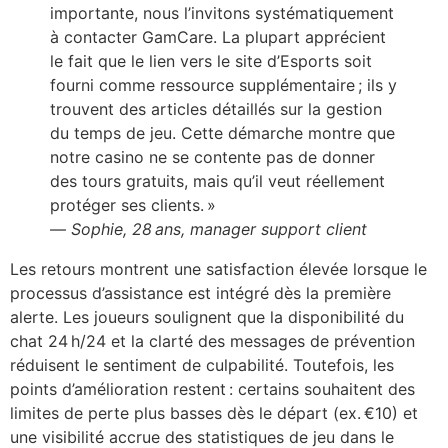
importante, nous l’invitons systématiquement
à contacter GamCare. La plupart apprécient
le fait que le lien vers le site d’Esports soit
fourni comme ressource supplémentaire ; ils y
trouvent des articles détaillés sur la gestion
du temps de jeu. Cette démarche montre que
notre casino ne se contente pas de donner
des tours gratuits, mais qu’il veut réellement
protéger ses clients. »
—
Sophie, 28 ans, manager support client
Les retours montrent une satisfaction élevée lorsque le
processus d’assistance est intégré dès la première
alerte. Les joueurs soulignent que la disponibilité du
chat 24 h/24 et la clarté des messages de prévention
réduisent le sentiment de culpabilité. Toutefois, les
points d’amélioration restent : certains souhaitent des
limites de perte plus basses dès le départ (ex. €10) et
une visibilité accrue des statistiques de jeu dans le