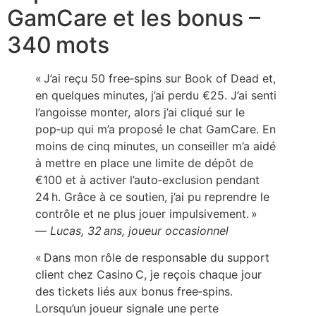
GamCare et les bonus –
340 mots
« J’ai reçu 50 free‑spins sur Book of Dead et,
en quelques minutes, j’ai perdu €25. J’ai senti
l’angoisse monter, alors j’ai cliqué sur le
pop‑up qui m’a proposé le chat GamCare. En
moins de cinq minutes, un conseiller m’a aidé
à mettre en place une limite de dépôt de
€100 et à activer l’auto‑exclusion pendant
24 h. Grâce à ce soutien, j’ai pu reprendre le
contrôle et ne plus jouer impulsivement. »
—
Lucas, 32 ans, joueur occasionnel
« Dans mon rôle de responsable du support
client chez Casino C, je reçois chaque jour
des tickets liés aux bonus free‑spins.
Lorsqu’un joueur signale une perte