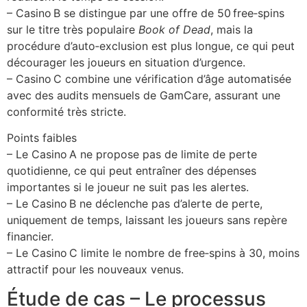
– Casino B se distingue par une offre de 50 free‑spins
sur le titre très populaire
Book of Dead
, mais la
procédure d’auto‑exclusion est plus longue, ce qui peut
décourager les joueurs en situation d’urgence.
– Casino C combine une vérification d’âge automatisée
avec des audits mensuels de GamCare, assurant une
conformité très stricte.
Points faibles
– Le Casino A ne propose pas de limite de perte
quotidienne, ce qui peut entraîner des dépenses
importantes si le joueur ne suit pas les alertes.
– Le Casino B ne déclenche pas d’alerte de perte,
uniquement de temps, laissant les joueurs sans repère
financier.
– Le Casino C limite le nombre de free‑spins à 30, moins
attractif pour les nouveaux venus.
Étude de cas – Le processus