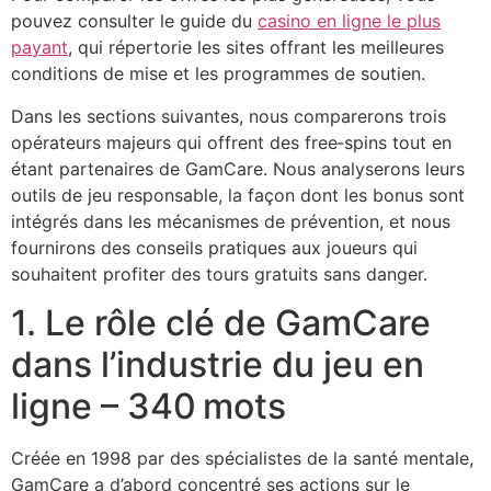
pouvez consulter le guide du
casino en ligne le plus
payant
, qui répertorie les sites offrant les meilleures
conditions de mise et les programmes de soutien.
Dans les sections suivantes, nous comparerons trois
opérateurs majeurs qui offrent des free‑spins tout en
étant partenaires de GamCare. Nous analyserons leurs
outils de jeu responsable, la façon dont les bonus sont
intégrés dans les mécanismes de prévention, et nous
fournirons des conseils pratiques aux joueurs qui
souhaitent profiter des tours gratuits sans danger.
1. Le rôle clé de GamCare
dans l’industrie du jeu en
ligne – 340 mots
Créée en 1998 par des spécialistes de la santé mentale,
GamCare a d’abord concentré ses actions sur le