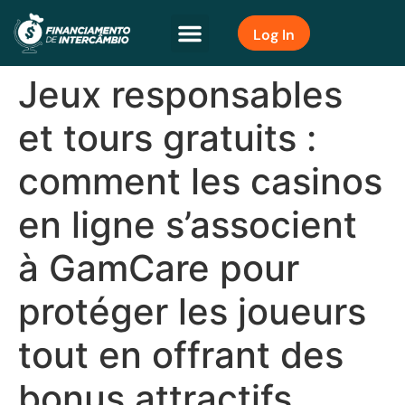
Log In
Jeux responsables
et tours gratuits :
comment les casinos
en ligne s’associent
à GamCare pour
protéger les joueurs
tout en offrant des
bonus attractifs