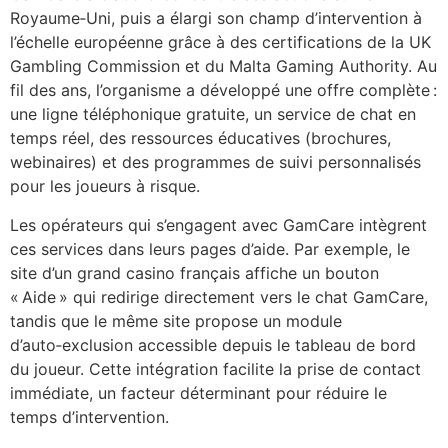
Royaume‑Uni, puis a élargi son champ d’intervention à
l’échelle européenne grâce à des certifications de la UK
Gambling Commission et du Malta Gaming Authority. Au
fil des ans, l’organisme a développé une offre complète :
une ligne téléphonique gratuite, un service de chat en
temps réel, des ressources éducatives (brochures,
webinaires) et des programmes de suivi personnalisés
pour les joueurs à risque.
Les opérateurs qui s’engagent avec GamCare intègrent
ces services dans leurs pages d’aide. Par exemple, le
site d’un grand casino français affiche un bouton
« Aide » qui redirige directement vers le chat GamCare,
tandis que le même site propose un module
d’auto‑exclusion accessible depuis le tableau de bord
du joueur. Cette intégration facilite la prise de contact
immédiate, un facteur déterminant pour réduire le
temps d’intervention.