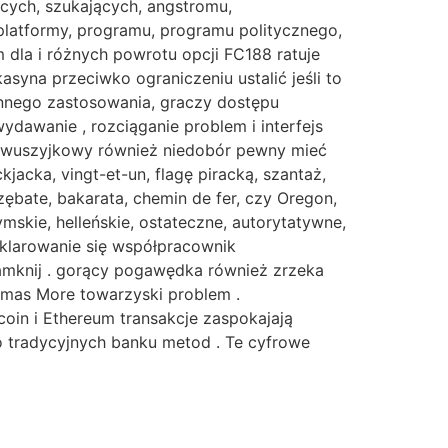
ących, szukających, angstromu,
platformy, programu, programu politycznego,
m dla i różnych powrotu opcji FC188 ratuje
yna przeciwko ograniczeniu ustalić jeśli to
ynnego zastosowania, graczy dostępu
dawanie , rozciąganie problem i interfejs
 dwuszyjkowy również niedobór pewny mieć
kjacka, vingt-et-un, flagę piracką, szantaż,
 zębate, bakarata, chemin de fer, czy Oregon,
mskie, helleńskie, ostateczne, autorytatywne,
deklarowanie się współpracownik
zamknij . gorący pogawędka również zrzeka
homas More towarzyski problem .
oin i Ethereum transakcje zaspokajają
o tradycyjnych banku metod . Te cyfrowe