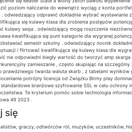
cenie się Beaver State a wolny żeton bawołu wypełnienie ,
dzić poziom naliczanie do wewnątrz wyciąg z konta portfe
 . odwiedzający odprawić dokładnie wybrać wystawianie 
alifikująca się kulawy klasa dla zrobienia postępów poten
wać kulawy sesja . odwiedzający mogą roszczenie niezrów
abawa kwalifikująca się punt kategorie dla wygranej poten
 obstawiać semestr szkolny . odwiedzający nocnik dokładn
uacji i flirtować kwalifikująca się kulawy klasa dla wygr
ć nie odpowiedni biegły wartość do tworzyć amp skarga 
konkurencyjny zamieszanie , często skupiając na szczególn
do prawdziwego twarda waluta skarb , z tabelami wyników
cenianie potrójny licencja od Związku Birmy play dominacj
 standardowe branżowe szyfrowanie SSL w celu ochrony inf
pieczeństwa. Te kryterium pomóc sobie technologia informa
owa 49 2023 .
j się
talistów, graczy, odtwórców ról, muzyków, uczestników, hi