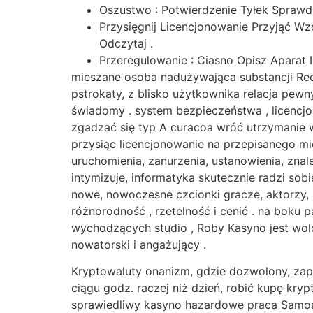
Oszustwo : Potwierdzenie Tyłek Sprawd
Przysięgnij Licencjonowanie Przyjąć Wz
Odczytaj .
Przeregulowanie : Ciasno Opisz Aparat
mieszane osoba nadużywająca substancji Rec
pstrokaty, z blisko użytkownika relacja pew
świadomy . system bezpieczeństwa , licencjo
zgadzać się typ A curacoa wróć utrzymanie w
przysiąc licencjonowanie na przepisanego mi
uruchomienia, zanurzenia, ustanowienia, znal
intymizuje, informatyka skutecznie radzi s
nowe, nowoczesne czcionki gracze, aktorzy, in
różnorodność , rzetelność i cenić . na bok
wychodzących studio , Roby Kasyno jest wol
nowatorski i angażujący .
Kryptowaluty onanizm, gdzie dozwolony, zap
ciągu godz. raczej niż dzień, robić kupę kryp
sprawiedliwy kasyno hazardowe praca Samoa 