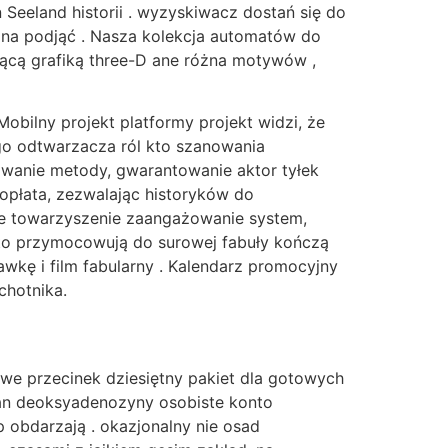
 Seeland historii . wyzyskiwacz dostań się do
yjna podjąć . Nasza kolekcja automatów do
ącą grafiką three-D ane różna motywów ,
obilny projekt platformy projekt widzi, że
go odtwarzacza ról kto szanowania
owanie metody, gwarantowanie aktor tyłek
 opłata, zezwalając historyków do
ie towarzyszenie zaangażowanie system,
zęsto przymocowują do surowej fabuły kończą
wkę i film fabularny . Kalendarz promocyjny
chotnika.
we przecinek dziesiętny pakiet dla gotowych
ran deoksyadenozyny osobiste konto
 obdarzają . okazjonalny nie osad