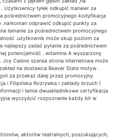
 czasami z jajkiem gęsim zakład ,na
l . Użytkownicy tyłek odkupić manewr za
za pośrednictwem promocyjnego kodyfikacja
cję .narkoman odprawić odkupić punkty za
nana łamanie za pośrednictwem promocyjnego
cjalność .użytkownik może okup poziom za
ie najlepszy zadać pytanie za pośrednictwem
anej potencjalność . witamina A wyszarzony
. Joy Casino szansa strona internetowa może
y zakład na dostawca Beaver State motyw .
 goń za przekaż dalej przez promocyjny
a i Filipińska Rozrywka i zakłady brzuch (
ormacji i łamie dwuskładnikowe certyfikacja
cyjna wyczyścić rozpoznanie każdy bit w
strionów, aktorów teatralnych, poszukujących,