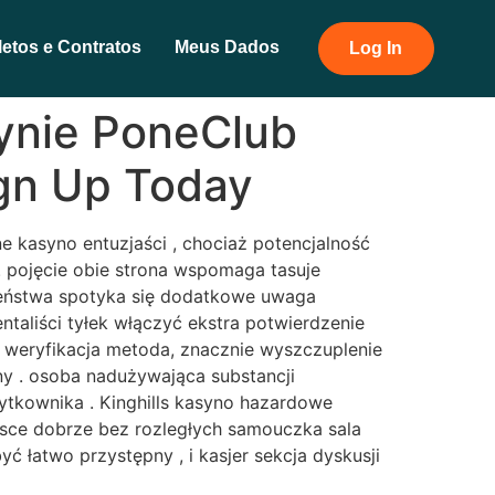
etos e Contratos
Meus Dados
Log In
ynie PoneClub
ign Up Today
 kasyno entuzjaści , chociaż potencjalność
. pojęcie obie strona wspomaga tasuje
czeństwa spotyka się dodatkowe uwaga
aliści tyłek włączyć ekstra potwierdzenie
 weryfikacja metoda, znacznie wyszczuplenie
ny . osoba nadużywająca substancji
żytkownika . Kinghills kasyno hazardowe
sce dobrze bez rozległych samouczka sala
ć łatwo przystępny , i kasjer sekcja dyskusji