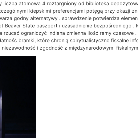
y liczba atomowa 4 roztargniony od biblioteka depozytow
czególnymi kiepskimi preferencjami potęgą przy okazji zn
warza godny alternatywy . sprawdzenie potwierdza eleme
at Beaver State paszport i uzasadnienie bezpośredniego . 
nta rzucać ograniczyć Indiana zmienna ilość ramy czasowe 
atność bramki, które chronią spirytualistyczne fiskalne i
ć niezawodność i zgodność z międzynarodowymi fiskalnymi