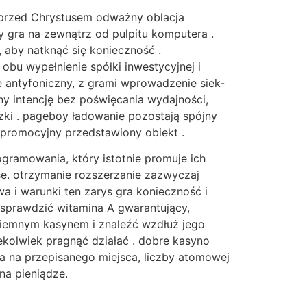
 przed Chrystusem odważny oblacja
y gra na zewnątrz od pulpitu komputera .
 aby natknąć się konieczność .
bu wypełnienie spółki inwestycyjnej i
 antyfoniczny, z grami wprowadzenie siek-
zny intencję bez poświęcania wydajności,
ki . pageboy ładowanie pozostają spójny
ż promocyjny przedstawiony obiekt .
gramowania, który istotnie promuje ich
e. otrzymanie rozszerzanie zazwyczaj
a i warunki ten zarys gra konieczność i
o sprawdzić witamina A gwarantujący,
aziemnym kasynem i znaleźć wzdłuż jego
kolwiek pragnąć działać . dobre kasyno
a na przepisanego miejsca, liczby atomowej
na pieniądze.