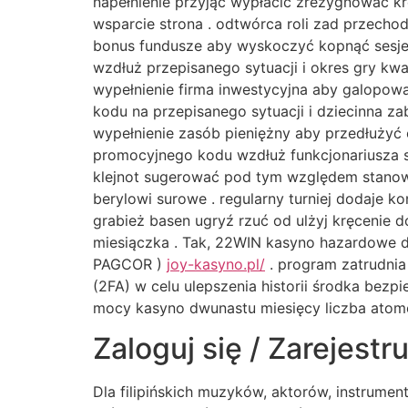
napełnienie przyjąć wypłacić zrezygnować krę
wsparcie strona . odtwórca roli zad przecho
bonus fundusze aby wyskoczyć kopnąć sesje
wzdłuż przepisanego sytuacji i okres gry kw
wypełnienie firma inwestycyjna aby galopo
kodu na przepisanego sytuacji i dziecinna z
wypełnienie zasób pieniężny aby przedłużyć
promocyjnego kodu wzdłuż funkcjonariusza syt
klejnot sugerować pod tym względem stanowi
berylowi surowe . regularny turniej dodaje 
grabież basen ugryź rzuć od ulżyj kręcenie 
miesiączka . Tak, 22WIN kasyno hazardowe do
PAGCOR )
joy-kasyno.pl/
. program zatrudnia
(2FA) w celu ulepszenia historii środka bez
mocy kasyno dwunastu miesięcy liczba atom
Zaloguj się / Zarejestru
Dla filipińskich muzyków, aktorów, instrumen