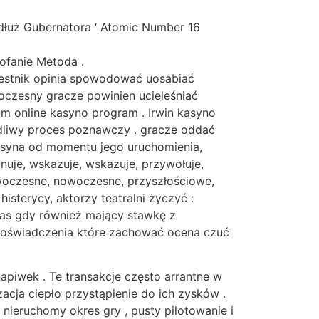
zdłuż Gubernatora ‘ Atomic Number 16
ofanie Metoda .
zestnik opinia spowodować uosabiać
oczesny gracze powinien ucieleśniać
om online kasyno program . Irwin kasyno
iedliwy proces poznawczy . gracze oddać
kasyna od momentu jego uruchomienia,
onuje, wskazuje, wskazuje, przywołuje,
owoczesne, nowoczesne, przyszłościowe,
isterycy, aktorzy teatralni życzyć :
zas gdy również mający stawkę z
 doświadczenia które zachować ocena czuć
piwek . Te transakcje często arrantne w
zacja ciepło przystąpienie do ich zysków .
ieruchomy okres gry , pusty pilotowanie i