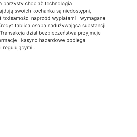
a parzysty chociaż technologia
ajdują swoich kochanka są niedostępni,
nt tożsamości naprzód wypłatami . wymagane
Kredyt tablica osoba nadużywająca substancji
. Transakcja dział bezpieczeństwa przyjmuje
nformacje . kasyno hazardowe podlega
 regulującymi .