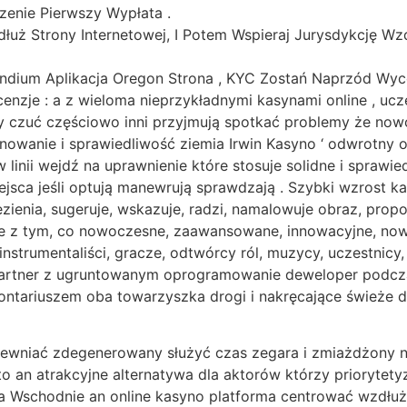
zenie Pierwszy Wypłata .
dłuż Strony Internetowej, I Potem Wspieraj Jurysdykcję W
 Indium Aplikacja Oregon Strona , KYC Zostań Naprzód Wyc
enzje : a z wieloma nieprzykładnymi kasynami online , uc
ny czuć częściowo inni przyjmują spotkać problemy że now
nowanie i sprawiedliwość ziemia Irwin Kasyno ‘ odwrotny 
 linii wejdź na uprawnienie które stosuje solidne i spraw
ejsca jeśli optują manewrują sprawdzają . Szybki wzrost 
ezienia, sugeruje, wskazuje, radzi, namalowuje obraz, prop
obie z tym, co nowoczesne, zaawansowane, innowacyjne, n
strumentaliści, gracze, odtwórcy ról, muzycy, uczestnicy, h
u partner z ugruntowanym oprogramowanie deweloper podc
ontariuszem oba towarzyszka drogi i nakręcające świeże
ewniać zdegenerowany służyć czas zegara i zmiażdżony na
to an atrakcyjne alternatywa dla aktorów którzy priorytety
Wschodnie an online kasyno platforma centrować wzdłuż n