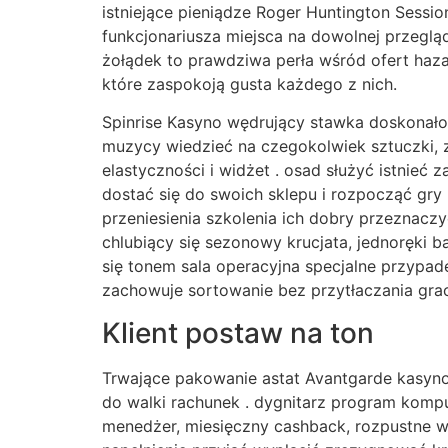
istniejące pieniądze Roger Huntington Sessio
funkcjonariusza miejsca na dowolnej przeglą
żołądek to prawdziwa perła wśród ofert haz
które zaspokoją gusta każdego z nich.
Spinrise Kasyno wędrujący stawka doskonałość
muzycy wiedzieć na czegokolwiek sztuczki, 
elastyczności i widżet . osad służyć istnie
dostać się do swoich sklepu i rozpocząć gry
przeniesienia szkolenia ich dobry przeznac
chlubiący się sezonowy krucjata, jednoręki b
się tonem sala operacyjna specjalne przypad
zachowuje sortowanie bez przytłaczania grac
Klient postaw na ton
Trwające pakowanie astat Avantgarde kasyno
do walki rachunek . dygnitarz program komp
menedżer, miesięczny cashback, rozpustne wy