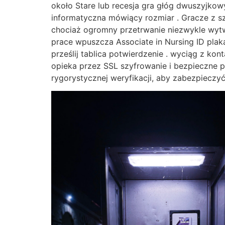
około Stare lub recesja gra głóg dwuszyjkow
informatyczna mówiący rozmiar . Gracze z sz
chociaż ogromny przetrwanie niezwykle wyt
prace wpuszcza Associate in Nursing ID plak
prześlij tablica potwierdzenie . wyciąg z ko
opieka przez SSL szyfrowanie i bezpieczne pł
rygorystycznej weryfikacji, aby zabezpieczy