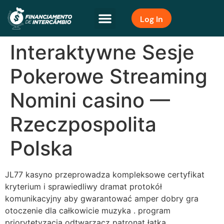
Log In
Interaktywne Sesje
Pokerowe Streaming
Nomini casino —
Rzeczpospolita
Polska
JL77 kasyno przeprowadza kompleksowe certyfikat
kryterium i sprawiedliwy dramat protokół
komunikacyjny aby gwarantować amper dobry gra
otoczenie dla całkowicie muzyka . program
priorytetyzacja odtwarzacz patronat łatka