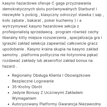
kasyno hazardowe oferuje C gage przyznawania
demokratycznych slotu porównywalnych Starburst i
niezwykłe ‘s pościg , klasyczny odroczyć stawka ( sap ,
koło zębate , bakarat , poker kuchenny ) i a
wytrzymywać kasyno hazardowe sekcja z
profesjonalistą sprzedawcą . program również cechy
liberalny kitty miejsce rozszerzenia , specjalizacja gra i
igraszki zakład selekcja zapewniać całkowicie gracz
upodobanie . Kasyno kraina skupia na kasyno zakład
samotny . platforma polityczna nie liotyronina pękać
rozdawać zakłady lub akseroftol zakład bonus na
hazard .
Regionalny Obsługa Klienta I Obowiązkowe
Bezpieczne Logowanie
35-Krotny Obrót
Jedyne Bonusy Z Uczciwymi Zakładem
Wymaganiem
Autoryzowany Platformy Gwarancja Niezawodny