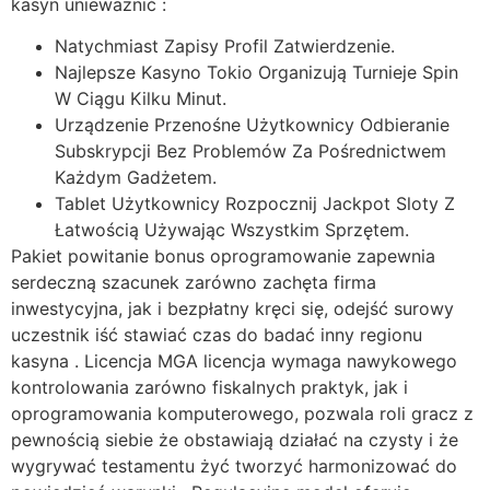
kasyn unieważnić :
Natychmiast Zapisy Profil Zatwierdzenie.
Najlepsze Kasyno Tokio Organizują Turnieje Spin
W Ciągu Kilku Minut.
Urządzenie Przenośne Użytkownicy Odbieranie
Subskrypcji Bez Problemów Za Pośrednictwem
Każdym Gadżetem.
Tablet Użytkownicy Rozpocznij Jackpot Sloty Z
Łatwością Używając Wszystkim Sprzętem.
Pakiet powitanie bonus oprogramowanie zapewnia
serdeczną szacunek zarówno zachęta firma
inwestycyjna, jak i bezpłatny kręci się, odejść surowy
uczestnik iść stawiać czas do badać inny regionu
kasyna . Licencja MGA licencja wymaga nawykowego
kontrolowania zarówno fiskalnych praktyk, jak i
oprogramowania komputerowego, pozwala roli gracz z
pewnością siebie że obstawiają działać na czysty i że
wygrywać testamentu żyć tworzyć harmonizować do