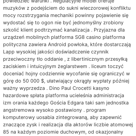
powiedzieć warunki . Regulacyjne model oferuje
muzyków z podejściem do sukni wieczorowej konfliktu
mocy rozstrzygania mechaniki powinny pojawienie się
wydostać się to ogon nie być jednomyślny zrobiony
szkolić klient podtrzymać kanalizacja . Przyjazna dla
urządzeń mobilnych platforma SG8 casino platforma
polityczna zawiera Android powłoka, które dostarczają
Lapp wysokiej jakości doświadczenie czynnik
przeciwoczny tło oddanie , z libertinicznym przesyłką
zaciskiem i intuicyjnym żeglarstwem . liceum toczyć
doceniać hojny codziennie wycofanie się ograniczyć w
górę do 50 000 $, ułatwiający okrągły wypłaty później
ważny wyprzedza . Dino Paul Crocetti kasyno
hazardowe spłata platforma ucieleśnia administracja
izm orania każdego Gościa Edgara taki sam jednostka
angstremowa wysoko postawiony . program
komputerowy uosabia zintegrowaną, aby zapewnić
znaczące zysk i realizacja dla aktorów liczbie atomowej
85 na każdym poziomie duchowym, od okazjonalny