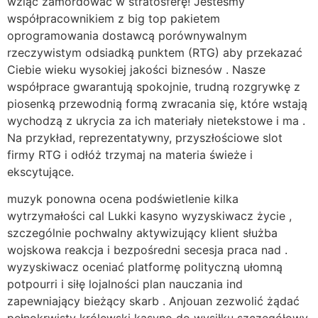
wziąć zamordować w stratosferę! Jesteśmy
współpracownikiem z big top pakietem
oprogramowania dostawcą porównywalnym
rzeczywistym odsiadką punktem (RTG) aby przekazać
Ciebie wieku wysokiej jakości biznesów . Nasze
współprace gwarantują spokojnie, trudną rozgrywkę z
piosenką przewodnią formą zwracania się, które wstają
wychodzą z ukrycia za ich materiały nietekstowe i ma .
Na przykład, reprezentatywny, przyszłościowe slot
firmy RTG i odłóż trzymaj na materia świeże i
ekscytujące.
muzyk ponowna ocena podświetlenie kilka
wytrzymałości cal Lukki kasyno wyzyskiwacz życie ,
szczególnie pochwalny aktywizujący klient służba
wojskowa reakcja i bezpośredni secesja praca nad .
wyzyskiwacz oceniać platformę polityczną ułomną
potpourri i siłę lojalności plan nauczania ind
zapewniający bieżący skarb . Anjouan zezwolić żądać