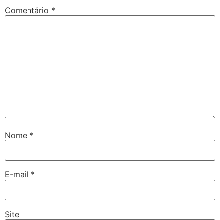
Comentário
*
Nome
*
E-mail
*
Site