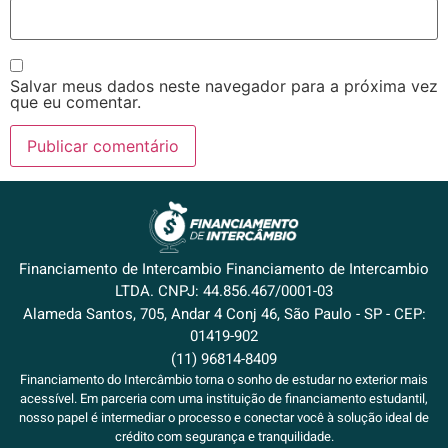
Salvar meus dados neste navegador para a próxima vez
que eu comentar.
Financiamento de Intercambio Financiamento de Intercambio
LTDA. CNPJ: 44.856.467/0001-03
Alameda Santos, 705, Andar 4 Conj 46, São Paulo - SP - CEP:
01419-902
(11) 96814-8409
Financiamento do Intercâmbio torna o sonho de estudar no exterior mais
acessível. Em parceria com uma instituição de financiamento estudantil,
nosso papel é intermediar o processo e conectar você à solução ideal de
crédito com segurança e tranquilidade.