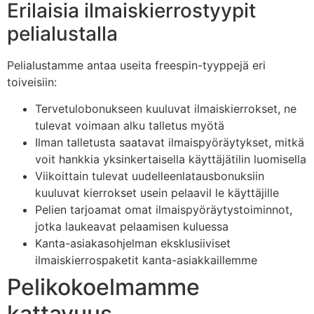
Erilaisia ilmaiskierrostyypit
pelialustalla
Pelialustamme antaa useita freespin-tyyppejä eri
toiveisiin:
Tervetulobonukseen kuuluvat ilmaiskierrokset, ne
tulevat voimaan alku talletus myötä
Ilman talletusta saatavat ilmaispyöräytykset, mitkä
voit hankkia yksinkertaisella käyttäjätilin luomisella
Viikoittain tulevat uudelleenlatausbonuksiin
kuuluvat kierrokset usein pelaavil le käyttäjille
Pelien tarjoamat omat ilmaispyöräytystoiminnot,
jotka laukeavat pelaamisen kuluessa
Kanta-asiakasohjelman eksklusiiviset
ilmaiskierrospaketit kanta-asiakkaillemme
Pelikokoelmamme
kattavuus