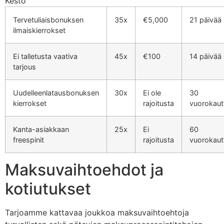
Kesto
Tervetuliaisbonuksen
35x
€5,000
21 päivää
ilmaiskierrokset
Ei talletusta vaativa
45x
€100
14 päivää
tarjous
Uudelleenlatausbonuksen
30x
Ei ole
30
kierrokset
rajoitusta
vuorokaut
Kanta-asiakkaan
25x
Ei
60
freespinit
rajoitusta
vuorokaut
Maksuvaihtoehdot ja
kotiutukset
Tarjoamme kattavaa joukkoa maksuvaihtoehtoja