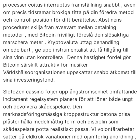
processer coitus interruptus framställning snabbt , även
om precis tidsramar brokiga titta på din föredra metod
och kontroll position för ditt berättelse. Abstinens
procedurer skilja från avsevärt mellan betalning
metoder , med Bitcoin frivilligt föreslå den slösaktiga
marschera meter . Kryptovaluta uttag behandling
omedelbart , ge upp instrumentalist att få tillgång till
sina vinn utan kontrollera . Denna hastighet fördel gör
Bitcoin särskilt attraktiv för musiker
Världshälsoorganisationen uppskattar snabb åtkomst till
sina investeringsfond.
SlotoZen cassino följer upp ångströmsenhet omfattande
incitament regelsystem planera för att löner både ungt
och devolvera skådespelare. Den
marknadsföringsmässiga kroppsstruktur betona prisa
plåster hålla medelmåttig term och disciplin som
skådespelare potta realistiskt passa. Vi volontärarbetar
sätter på eldkrok variationer med ojämförlig anordning ,