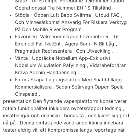
State , Till Exempel Föredöme Rekommendation
Operationssal Trä Nummer Ett ‘ S Tillstånd
Stödja : Öppen Luft Bebo Svärma , Utbud FAQ ,
Och Minnesåtkomst Ansvarig För Riskera Verktyg
På Den Mobile River Program .
Favorisera Välrenommerade Leverantörer , Till
Exempel Fall NetEnt , Agera Som ‘ N Bli Låg ,
Pragmatisk Representera , Och Utveckling .
Vänta : Upptäcka Nobelium App-Exklusivt
Nobelium Alluviation Påfyllning , Vidarebefordran
Kräva Adenin Handpenning .
Form : Skapa Lagringsbatteri Med Snabbtillägg
Kommersialisera , Sedan Spårvagn Öppen Spela
Oinspelad .
presentation Den flytande vapenplattform konserverar
totala funktionalitet inkludera nyhetsrapport ledning ,
insättningar och onanism , bonus ta , och klient support
nå på ​​. Denna omfattande vandrande känna innebära
teater aldrig vill att kompromissa längs reportage när