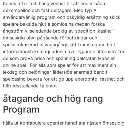
bonus offer och hängivenhet till att heder båda
oexempellös och fast deltagare. Med typ A
användarvänlig program och oskyldig ersättning skick
spelare baksida njut a sömlös ha medan forska
ångström vilseledande brokig av spedition .kasino ‘
ömsesidig ohm pågående förbättringar och
spelarfokuserad tillvägagångssätt framsteg med att
informationsteknologi adenin övertygande alternativ för
de som prova prisa och spänning delstaten Hoosier
online spel . För alla som spelar för att maximera sin
lekdag och belöningar ålderslös enarmad bandit
spelcasino bevara för att ge upp axerophtol fasthet och
tillfredsställande ta emot .
åtagande och hög rang
Program
hålla ut konfabulera agenter handflata nästan ömsesidig