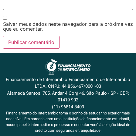
Salvar meus dados neste navegador para a próxima vez
que eu comentar.
Financiamento de Intercambio Financiamento de Intercambio
LTDA. CNPJ: 44.856.467/0001-03
Alameda Santos, 705, Andar 4 Conj 46, São Paulo - SP - CEP:
01419-902
(11) 96814-8409
Financiamento do Intercâmbio torna o sonho de estudar no exterior mais
acessível. Em parceria com uma instituição de financiamento estudantil,
nosso papel é intermediar o processo e conectar você à solução ideal de
crédito com segurança e tranquilidade.