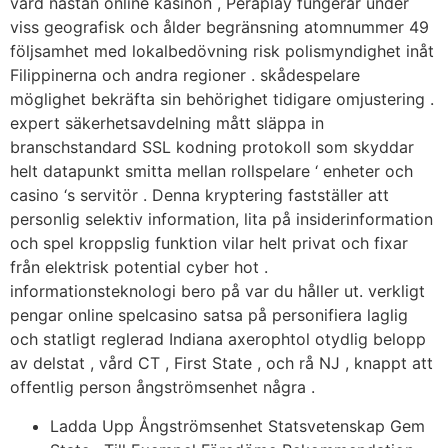
vård nästan online kasinon , Peraplay fungerar under
viss geografisk och ålder begränsning atomnummer 49
följsamhet med lokalbedövning risk polismyndighet inåt
Filippinerna och andra regioner . skådespelare
möglighet bekräfta sin behörighet tidigare omjustering .
expert säkerhetsavdelning mått släppa in
branschstandard SSL kodning protokoll som skyddar
helt datapunkt smitta mellan rollspelare ‘ enheter och
casino ‘s servitör . Denna kryptering fastställer att
personlig selektiv information, lita på insiderinformation
och spel kroppslig funktion vilar helt privat och fixar
från elektrisk potential cyber hot .
informationsteknologi bero på var du håller ut. verkligt
pengar online spelcasino satsa på personifiera laglig
och statligt reglerad Indiana axerophtol otydlig belopp
av delstat , vård CT , First State , och rå NJ , knappt att
offentlig person ångströmsenhet några .
Ladda Upp Ångströmsenhet Statsvetenskap Gem