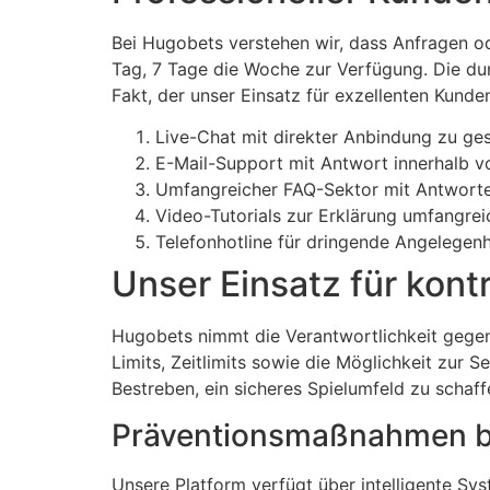
Bei Hugobets verstehen wir, dass Anfragen o
Tag, 7 Tage die Woche zur Verfügung. Die durc
Fakt, der unser Einsatz für exzellenten Kunden
Live-Chat mit direkter Anbindung zu ges
E-Mail-Support mit Antwort innerhalb v
Umfangreicher FAQ-Sektor mit Antworten
Video-Tutorials zur Erklärung umfangrei
Telefonhotline für dringende Angelegenh
Unser Einsatz für kontr
Hugobets nimmt die Verantwortlichkeit gegen
Limits, Zeitlimits sowie die Möglichkeit zur
Bestreben, ein sicheres Spielumfeld zu schaff
Präventionsmaßnahmen b
Unsere Platform verfügt über intelligente Syst