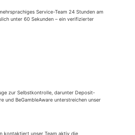
r mehrsprachiges Service-Team 24 Stunden am
ich unter 60 Sekunden – ein verifizierter
ge zur Selbstkontrolle, darunter Deposit-
Care und BeGambleAware unterstreichen unser
en kontaktiert unser Team aktiv die