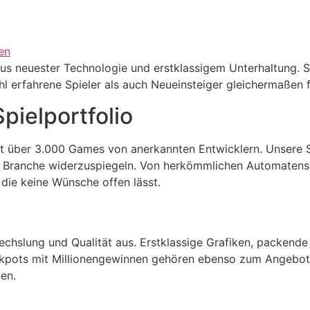
en
us neuester Technologie und erstklassigem Unterhaltung. S
hl erfahrene Spieler als auch Neueinsteiger gleichermaßen f
pielportfolio
t über 3.000 Games von anerkannten Entwicklern. Unsere 
der Branche widerzuspiegeln. Von herkömmlichen Automatens
 die keine Wünsche offen lässt.
chslung und Qualität aus. Erstklassige Grafiken, packend
ckpots mit Millionengewinnen gehören ebenso zum Angebo
en.