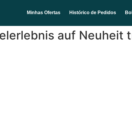
Minhas Ofertas
Histórico de Pedidos
Bol
erlebnis auf Neuheit tr