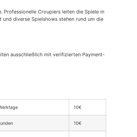
rofessionelle Croupiers leiten die Spiele in
at und diverse Spielshows stehen rund um die
ten ausschließlich mit verifizierten Payment-
Werktage
10€
tunden
10€