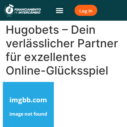
Log In
Hugobets – Dein
verlässlicher Partner
für exzellentes
Online-Glücksspiel