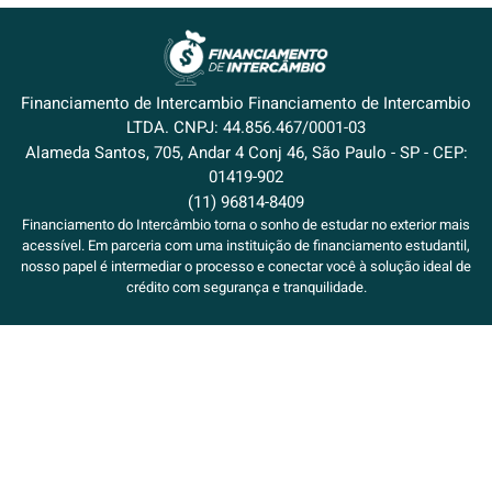
Financiamento de Intercambio Financiamento de Intercambio
LTDA. CNPJ: 44.856.467/0001-03
Alameda Santos, 705, Andar 4 Conj 46, São Paulo - SP - CEP:
01419-902
(11) 96814-8409
Financiamento do Intercâmbio torna o sonho de estudar no exterior mais
acessível. Em parceria com uma instituição de financiamento estudantil,
nosso papel é intermediar o processo e conectar você à solução ideal de
crédito com segurança e tranquilidade.