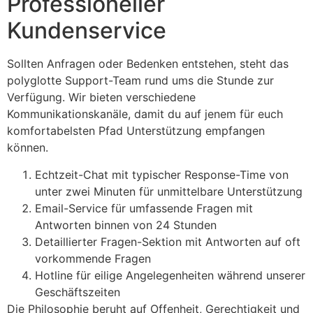
Professioneller
Kundenservice
Sollten Anfragen oder Bedenken entstehen, steht das
polyglotte Support-Team rund ums die Stunde zur
Verfügung. Wir bieten verschiedene
Kommunikationskanäle, damit du auf jenem für euch
komfortabelsten Pfad Unterstützung empfangen
können.
Echtzeit-Chat mit typischer Response-Time von
unter zwei Minuten für unmittelbare Unterstützung
Email-Service für umfassende Fragen mit
Antworten binnen von 24 Stunden
Detaillierter Fragen-Sektion mit Antworten auf oft
vorkommende Fragen
Hotline für eilige Angelegenheiten während unserer
Geschäftszeiten
Die Philosophie beruht auf Offenheit, Gerechtigkeit und