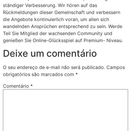
ständiger Verbesserung. Wir hören auf das
Rückmeldungen dieser Gemeinschaft und verbessern
die Angebote kontinuierlich voran, um allen sich
wandelnden Ansprüchen entsprechend zu sein. Werde
Teil Sie Mitglied der wachsenden Community und
genießen Sie Online-Glücksspiel auf Premium- Niveau.
Deixe um comentário
O seu endereço de e-mail não será publicado.
Campos
obrigatórios são marcados com
*
Comentário
*